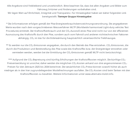
Alle Angebote sind freibleibend und unverbindlich. Bitte beachten Sie, dass bei allen Angaben und Bilder zum
Fahrzeug Irrtümer und Änderungen vorbehalten sind.
Wir legen Wert auf Ehrlichkeit, Integrität und Transparenz. Für Hinweisgeber haben wir daher folgenden Link
bereitgestellt:
Tiemeyer Gruppe Hinweisgeber
.
* Die Informationen erfolgen gemäß der Pkw-Energieverbrauchskennzeichnungsverordnung. Die angegebenen
Werte wurden nach dem vorgeschriebenen Messverfahren WLTP (Worldwide harmonised Light-duty vehicles Test
Procedures) ermittelt. Der Kraftstoffverbrauch und der CO₂-Ausstoß eines Pkw sind nicht nur von der effizienten
Ausnutzung des Kraftstoffs durch den Pkw, sondern auch vom Fahrstil und anderen nichttechnischen Faktoren
abhängig. CO₂ ist das für die Erderwärmung hauptsächlich verantwortliche Treibhausgas.
** Es werden nur die CO₂-Emissionen angegeben, die durch den Betrieb des Pkw entstehen. CO₂-Emissionen, die
durch die Produktion und Bereitstellung des Pkw sowie des Kraftstoffes bzw. der Energieträger entstehen oder
vermieden werden, werden bei der Ermittlung der CO₂-Emissionen gemäß WLTP nicht berücksichtigt.
*** Aufgrund der CO₂-Bepreisung sind künftig Erhöhungen der Kraftstoffkosten möglich. Die künftige CO₂-
Preisentwicklung ist unsicher, daher werden die möglichen CO₂-Kosten anhand von drei angenommenen CO₂-
Preisen für den Zeitraum 2025 bis 2034 berechnet. Die tatsächlichen CO₂-Preise können sowohl höher als auch
niedriger als in den hier zugrundeliegenden Modellrechnungen ausfallen. Die CO₂-Kosten sind beim Tanken mit den
Kraftstoffkosten zu bezahlen. Weitere Informationen unter www.alternativ-mobil.info.