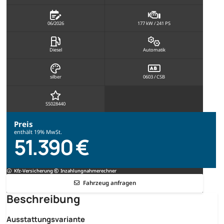
06/2026
177 kW / 241 PS
Diesel
Automatik
silber
0603 / CSB
SS028440
Preis
enthält 19% MwSt.
51.390 €
Kfz-Versicherung
Inzahlungnahmerechner
Fahrzeug anfragen
Beschreibung
Ausstattungsvariante