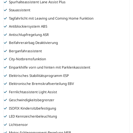
Spurhalteassistent Lane Assist Plus
Stauassistent
Tagfahrlicht mit Leaving und Coming Home Funktion
Antiblockiersystem ABS
Antischlupfregelung ASR
Beifahrerairbag Deaktivierung
Berganfahrassistent
City-Notbremsfunktion
Einparkhilfe vorn und hinten mit Parklenkassistent
Elektrisches Stabilitätsprogramm ESP
Elektronische Bremskraftverteilung EBV
Fernlichtassistent Light Assist
Geschwindigkeitsbegrenzer
ISOFIX Kindersitzbefestigung
LED Kennzeichenbeleuchtung
Lichtsensor
Motor-Schleppmoment-Regelung MSR