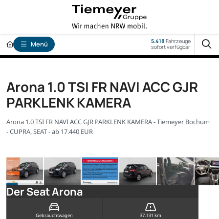
5.418
Fahrzeuge
Menü
sofort verfügbar
Arona 1.0 TSI FR NAVI ACC GJR
PARKLENK KAMERA
Arona 1.0 TSI FR NAVI ACC GJR PARKLENK KAMERA - Tiemeyer Bochum
- CUPRA, SEAT - ab 17.440 EUR
Der Seat Arona
Gebrauchtwagen
37.131 km