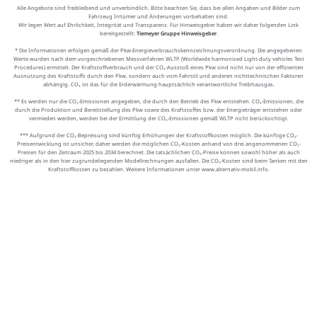
Alle Angebote sind freibleibend und unverbindlich. Bitte beachten Sie, dass bei allen Angaben und Bilder zum
Fahrzeug Irrtümer und Änderungen vorbehalten sind.
Wir legen Wert auf Ehrlichkeit, Integrität und Transparenz. Für Hinweisgeber haben wir daher folgenden Link
bereitgestellt:
Tiemeyer Gruppe Hinweisgeber
.
* Die Informationen erfolgen gemäß der Pkw-Energieverbrauchskennzeichnungsverordnung. Die angegebenen
Werte wurden nach dem vorgeschriebenen Messverfahren WLTP (Worldwide harmonised Light-duty vehicles Test
Procedures) ermittelt. Der Kraftstoffverbrauch und der CO₂-Ausstoß eines Pkw sind nicht nur von der effizienten
Ausnutzung des Kraftstoffs durch den Pkw, sondern auch vom Fahrstil und anderen nichttechnischen Faktoren
abhängig. CO₂ ist das für die Erderwärmung hauptsächlich verantwortliche Treibhausgas.
** Es werden nur die CO₂-Emissionen angegeben, die durch den Betrieb des Pkw entstehen. CO₂-Emissionen, die
durch die Produktion und Bereitstellung des Pkw sowie des Kraftstoffes bzw. der Energieträger entstehen oder
vermieden werden, werden bei der Ermittlung der CO₂-Emissionen gemäß WLTP nicht berücksichtigt.
*** Aufgrund der CO₂-Bepreisung sind künftig Erhöhungen der Kraftstoffkosten möglich. Die künftige CO₂-
Preisentwicklung ist unsicher, daher werden die möglichen CO₂-Kosten anhand von drei angenommenen CO₂-
Preisen für den Zeitraum 2025 bis 2034 berechnet. Die tatsächlichen CO₂-Preise können sowohl höher als auch
niedriger als in den hier zugrundeliegenden Modellrechnungen ausfallen. Die CO₂-Kosten sind beim Tanken mit den
Kraftstoffkosten zu bezahlen. Weitere Informationen unter www.alternativ-mobil.info.