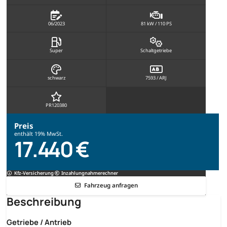
06/2023
81 kW / 110 PS
Super
Schaltgetriebe
schwarz
7593 / ARJ
PR120380
Preis
enthält 19% MwSt.
17.440 €
Kfz-Versicherung
Inzahlungnahmerechner
Fahrzeug anfragen
Beschreibung
Getriebe / Antrieb