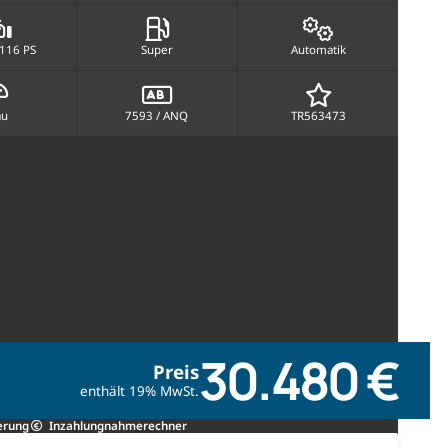
 116 PS
Super
Automatik
au
7593 / ANQ
TR563473
30.480 €
Preis
enthält 19% MwSt.
erung
Inzahlungnahmerechner