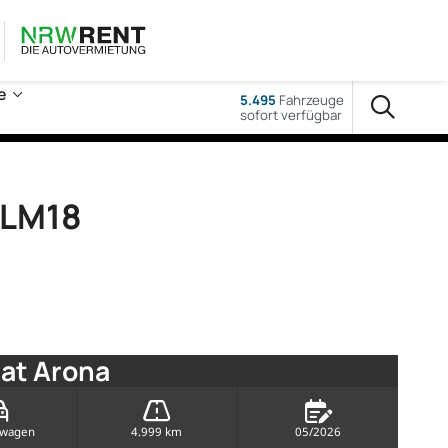
e
5.495
Fahrzeuge
sofort verfügbar
 LM18
at Arona
rwagen
4.999 km
05/2026