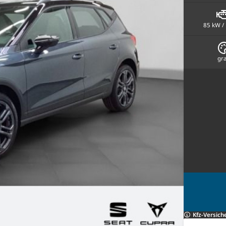
85 kW /
gr
Kfz-Versich