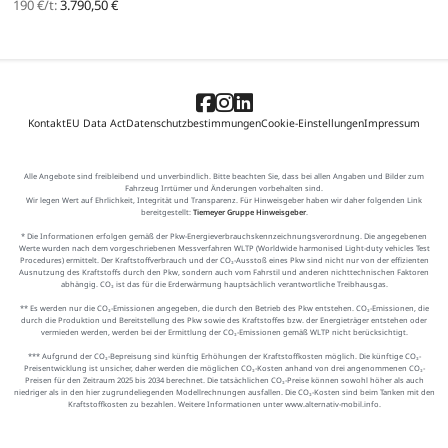
190 €/t:
3.790,50 €
Kontakt
EU Data Act
Datenschutzbestimmungen
Cookie-Einstellungen
Impressum
Alle Angebote sind freibleibend und unverbindlich. Bitte beachten Sie, dass bei allen Angaben und Bilder zum
Fahrzeug Irrtümer und Änderungen vorbehalten sind.
Wir legen Wert auf Ehrlichkeit, Integrität und Transparenz. Für Hinweisgeber haben wir daher folgenden Link
bereitgestellt:
Tiemeyer Gruppe Hinweisgeber
.
* Die Informationen erfolgen gemäß der Pkw-Energieverbrauchskennzeichnungsverordnung. Die angegebenen
Werte wurden nach dem vorgeschriebenen Messverfahren WLTP (Worldwide harmonised Light-duty vehicles Test
Procedures) ermittelt. Der Kraftstoffverbrauch und der CO₂-Ausstoß eines Pkw sind nicht nur von der effizienten
Ausnutzung des Kraftstoffs durch den Pkw, sondern auch vom Fahrstil und anderen nichttechnischen Faktoren
abhängig. CO₂ ist das für die Erderwärmung hauptsächlich verantwortliche Treibhausgas.
** Es werden nur die CO₂-Emissionen angegeben, die durch den Betrieb des Pkw entstehen. CO₂-Emissionen, die
durch die Produktion und Bereitstellung des Pkw sowie des Kraftstoffes bzw. der Energieträger entstehen oder
vermieden werden, werden bei der Ermittlung der CO₂-Emissionen gemäß WLTP nicht berücksichtigt.
*** Aufgrund der CO₂-Bepreisung sind künftig Erhöhungen der Kraftstoffkosten möglich. Die künftige CO₂-
Preisentwicklung ist unsicher, daher werden die möglichen CO₂-Kosten anhand von drei angenommenen CO₂-
Preisen für den Zeitraum 2025 bis 2034 berechnet. Die tatsächlichen CO₂-Preise können sowohl höher als auch
niedriger als in den hier zugrundeliegenden Modellrechnungen ausfallen. Die CO₂-Kosten sind beim Tanken mit den
Kraftstoffkosten zu bezahlen. Weitere Informationen unter www.alternativ-mobil.info.