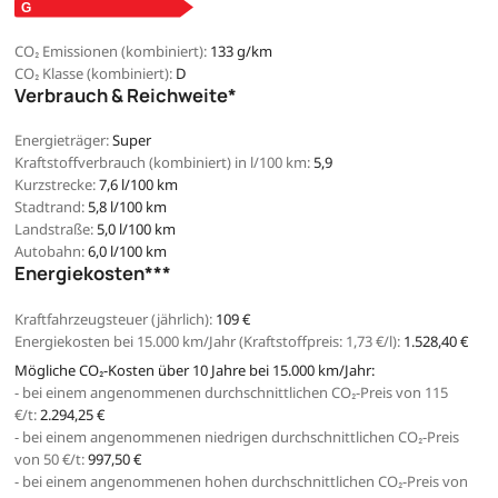
CO₂ Emissionen (kombiniert):
133 g/km
CO₂ Klasse (kombiniert):
D
Verbrauch & Reichweite*
Energieträger:
Super
Kraftstoffverbrauch (kombiniert) in l/100 km:
5,9
Kurzstrecke:
7,6 l/100 km
Stadtrand:
5,8 l/100 km
Landstraße:
5,0 l/100 km
Autobahn:
6,0 l/100 km
Energiekosten***
Kraftfahrzeugsteuer (jährlich):
109 €
Energiekosten bei 15.000 km/Jahr (Kraftstoffpreis:
1,
73
€
/l):
1.528,40 €
Mögliche CO₂-Kosten über 10 Jahre bei 15.000 km/Jahr:
- bei einem angenommenen durchschnittlichen CO₂-Preis von 115
€/t:
2.294,25 €
- bei einem angenommenen niedrigen durchschnittlichen CO₂-Preis
von 50 €/t:
997,50 €
- bei einem angenommenen hohen durchschnittlichen CO₂-Preis von