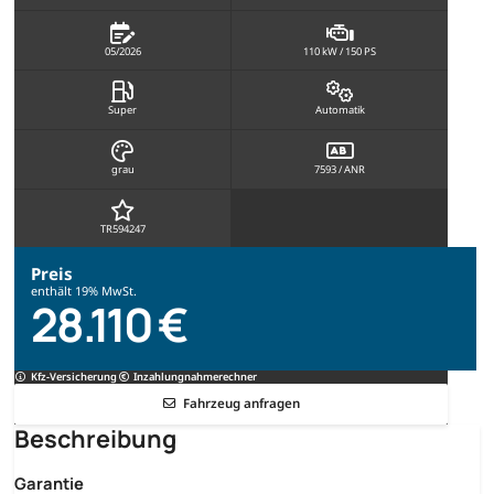
05/2026
110 kW / 150 PS
Super
Automatik
grau
7593 / ANR
TR594247
Preis
enthält 19% MwSt.
28.110 €
Kfz-Versicherung
Inzahlungnahmerechner
Fahrzeug anfragen
Beschreibung
Garantie