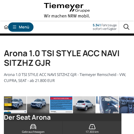
5.341
Fahrzeuge
Menü
sofort verfügbar
Arona 1.0 TSI STYLE ACC NAVI
SITZHZ GJR
Arona 1.0 TSI STYLE ACC NAVI SITZHZ GJR - Tiemeyer Remscheid - VW,
CUPRA, SEAT - ab 21.800 EUR
Der Seat Arona
Gebrauchtwagen
17.303 km