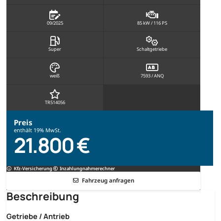
09/2025
85 kW / 116 PS
Super
Schaltgetriebe
weiß
7593 / ANQ
TR514056
Preis
enthält 19% MwSt.
21.800 €
Kfz-Versicherung
Inzahlungnahmerechner
Fahrzeug anfragen
Beschreibung
Getriebe / Antrieb