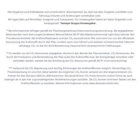
Alle Angebote sind freibleibend und unverbindlich. Bitte beachten Sie, dass bei allen Angaben und Bilder zum
Fahrzeug Irrtümer und Änderungen vorbehalten sind.
Wir legen Wert auf Ehrlichkeit, Integrität und Transparenz. Für Hinweisgeber haben wir daher folgenden Link
bereitgestellt:
Tiemeyer Gruppe Hinweisgeber
.
* Die Informationen erfolgen gemäß der Pkw-Energieverbrauchskennzeichnungsverordnung. Die angegebenen
Werte wurden nach dem vorgeschriebenen Messverfahren WLTP (Worldwide harmonised Light-duty vehicles Test
Procedures) ermittelt. Der Kraftstoffverbrauch und der CO₂-Ausstoß eines Pkw sind nicht nur von der effizienten
Ausnutzung des Kraftstoffs durch den Pkw, sondern auch vom Fahrstil und anderen nichttechnischen Faktoren
abhängig. CO₂ ist das für die Erderwärmung hauptsächlich verantwortliche Treibhausgas.
** Es werden nur die CO₂-Emissionen angegeben, die durch den Betrieb des Pkw entstehen. CO₂-Emissionen, die
durch die Produktion und Bereitstellung des Pkw sowie des Kraftstoffes bzw. der Energieträger entstehen oder
vermieden werden, werden bei der Ermittlung der CO₂-Emissionen gemäß WLTP nicht berücksichtigt.
*** Aufgrund der CO₂-Bepreisung sind künftig Erhöhungen der Kraftstoffkosten möglich. Die künftige CO₂-
Preisentwicklung ist unsicher, daher werden die möglichen CO₂-Kosten anhand von drei angenommenen CO₂-
Preisen für den Zeitraum 2025 bis 2034 berechnet. Die tatsächlichen CO₂-Preise können sowohl höher als auch
niedriger als in den hier zugrundeliegenden Modellrechnungen ausfallen. Die CO₂-Kosten sind beim Tanken mit den
Kraftstoffkosten zu bezahlen. Weitere Informationen unter www.alternativ-mobil.info.