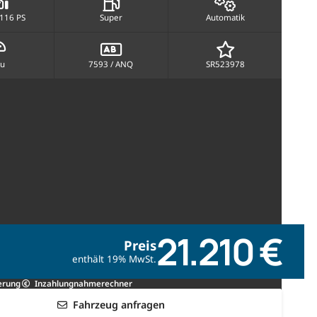
 116 PS
Super
Automatik
au
7593 / ANQ
SR523978
21.210 €
Preis
enthält 19% MwSt.
erung
Inzahlungnahmerechner
Fahrzeug anfragen