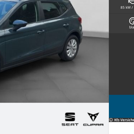
85 kW /
bl
Kfz-Versich