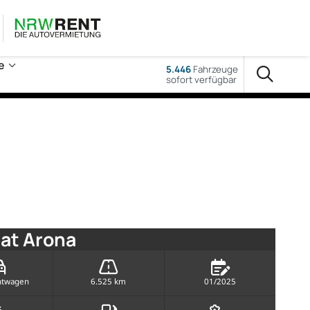
e
5.446
Fahrzeuge
sofort verfügbar
at Arona
htwagen
6.525 km
01/2025