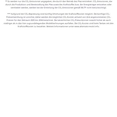
** Es werden nur die CO₂-Emissionen angegeben, die durch den Betrieb des Pkw entstehen. CO₂-Emissionen, die
durch die Produktion und Bereitstellung des Pkw sowie des Kraftstoffes bzw. der Energieträger entstehen oder
vermieden werden, werden bei der Ermittlung der CO₂-Emissionen gemäß WLTP nicht berücksichtigt.
*** Aufgrund der CO₂-Bepreisung sind künftig Erhöhungen der Kraftstoffkosten möglich. Die künftige CO₂-
Preisentwicklung ist unsicher, daher werden die möglichen CO₂-Kosten anhand von drei angenommenen CO₂-
Preisen für den Zeitraum 2025 bis 2034 berechnet. Die tatsächlichen CO₂-Preise können sowohl höher als auch
niedriger als in den hier zugrundeliegenden Modellrechnungen ausfallen. Die CO₂-Kosten sind beim Tanken mit den
Kraftstoffkosten zu bezahlen. Weitere Informationen unter www.alternativ-mobil.info.