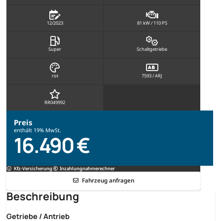
12/2023
81 kW / 110 PS
Super
Schaltgetriebe
rot
7593 / ARJ
RR049992
Preis
enthält 19% MwSt.
16.490 €
Kfz-Versicherung
Inzahlungnahmerechner
Fahrzeug anfragen
Beschreibung
Getriebe / Antrieb