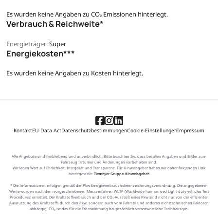
Es wurden keine Angaben zu CO₂ Emissionen hinterlegt.
Verbrauch & Reichweite*
Energieträger:
Super
Energiekosten***
Es wurden keine Angaben zu Kosten hinterlegt.
Kontakt
EU Data Act
Datenschutzbestimmungen
Cookie-Einstellungen
Impressum
Alle Angebote sind freibleibend und unverbindlich. Bitte beachten Sie, dass bei allen Angaben und Bilder zum
Fahrzeug Irrtümer und Änderungen vorbehalten sind.
Wir legen Wert auf Ehrlichkeit, Integrität und Transparenz. Für Hinweisgeber haben wir daher folgenden Link
bereitgestellt:
Tiemeyer Gruppe Hinweisgeber
.
* Die Informationen erfolgen gemäß der Pkw-Energieverbrauchskennzeichnungsverordnung. Die angegebenen
Werte wurden nach dem vorgeschriebenen Messverfahren WLTP (Worldwide harmonised Light-duty vehicles Test
Procedures) ermittelt. Der Kraftstoffverbrauch und der CO₂-Ausstoß eines Pkw sind nicht nur von der effizienten
Ausnutzung des Kraftstoffs durch den Pkw, sondern auch vom Fahrstil und anderen nichttechnischen Faktoren
abhängig. CO₂ ist das für die Erderwärmung hauptsächlich verantwortliche Treibhausgas.