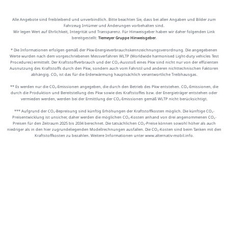
Alle Angebote sind freibleibend und unverbindlich. Bitte beachten Sie, dass bei allen Angaben und Bilder zum
Fahrzeug Irrtümer und Änderungen vorbehalten sind.
Wir legen Wert auf Ehrlichkeit, Integrität und Transparenz. Für Hinweisgeber haben wir daher folgenden Link
bereitgestellt:
Tiemeyer Gruppe Hinweisgeber
.
* Die Informationen erfolgen gemäß der Pkw-Energieverbrauchskennzeichnungsverordnung. Die angegebenen
Werte wurden nach dem vorgeschriebenen Messverfahren WLTP (Worldwide harmonised Light-duty vehicles Test
Procedures) ermittelt. Der Kraftstoffverbrauch und der CO₂-Ausstoß eines Pkw sind nicht nur von der effizienten
Ausnutzung des Kraftstoffs durch den Pkw, sondern auch vom Fahrstil und anderen nichttechnischen Faktoren
abhängig. CO₂ ist das für die Erderwärmung hauptsächlich verantwortliche Treibhausgas.
** Es werden nur die CO₂-Emissionen angegeben, die durch den Betrieb des Pkw entstehen. CO₂-Emissionen, die
durch die Produktion und Bereitstellung des Pkw sowie des Kraftstoffes bzw. der Energieträger entstehen oder
vermieden werden, werden bei der Ermittlung der CO₂-Emissionen gemäß WLTP nicht berücksichtigt.
*** Aufgrund der CO₂-Bepreisung sind künftig Erhöhungen der Kraftstoffkosten möglich. Die künftige CO₂-
Preisentwicklung ist unsicher, daher werden die möglichen CO₂-Kosten anhand von drei angenommenen CO₂-
Preisen für den Zeitraum 2025 bis 2034 berechnet. Die tatsächlichen CO₂-Preise können sowohl höher als auch
niedriger als in den hier zugrundeliegenden Modellrechnungen ausfallen. Die CO₂-Kosten sind beim Tanken mit den
Kraftstoffkosten zu bezahlen. Weitere Informationen unter www.alternativ-mobil.info.