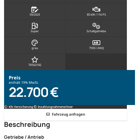
09/2025
85 kW / 116 PS
Super
Schaltgetriebe
grau
7593 / ANQ
TR502182
Preis
enthält 19% MwSt.
22.700 €
Kfz-Versicherung
Inzahlungnahmerechner
Fahrzeug anfragen
Beschreibung
Getriebe / Antrieb