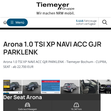
5.446
Fahrzeuge
Menü
sofort verfügbar
Arona 1.0 TSI XP NAVI ACC GJR
PARKLENK
Arona 1.0 TSI XP NAVI ACC GJR PARKLENK - Tiemeyer Bochum - CUPRA,
SEAT - ab 22.700 EUR
Der Seat Arona
Gebrauchtwagen
16.347 km