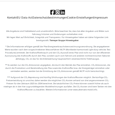
Kontakt
EU Data Act
Datenschutzbestimmungen
Cookie-Einstellungen
Impressum
Alle Angebote sind freibleibend und unverbindlich. Bitte beachten Sie, dass bei allen Angaben und Bilder zum
Fahrzeug Irrtümer und Änderungen vorbehalten sind.
Wir legen Wert auf Ehrlichkeit, Integrität und Transparenz. Für Hinweisgeber haben wir daher folgenden Link
bereitgestellt:
Tiemeyer Gruppe Hinweisgeber
.
* Die Informationen erfolgen gemäß der Pkw-Energieverbrauchskennzeichnungsverordnung. Die angegebenen
Werte wurden nach dem vorgeschriebenen Messverfahren WLTP (Worldwide harmonised Light-duty vehicles Test
Procedures) ermittelt. Der Kraftstoffverbrauch und der CO₂-Ausstoß eines Pkw sind nicht nur von der effizienten
Ausnutzung des Kraftstoffs durch den Pkw, sondern auch vom Fahrstil und anderen nichttechnischen Faktoren
abhängig. CO₂ ist das für die Erderwärmung hauptsächlich verantwortliche Treibhausgas.
** Es werden nur die CO₂-Emissionen angegeben, die durch den Betrieb des Pkw entstehen. CO₂-Emissionen, die
durch die Produktion und Bereitstellung des Pkw sowie des Kraftstoffes bzw. der Energieträger entstehen oder
vermieden werden, werden bei der Ermittlung der CO₂-Emissionen gemäß WLTP nicht berücksichtigt.
*** Aufgrund der CO₂-Bepreisung sind künftig Erhöhungen der Kraftstoffkosten möglich. Die künftige CO₂-
Preisentwicklung ist unsicher, daher werden die möglichen CO₂-Kosten anhand von drei angenommenen CO₂-
Preisen für den Zeitraum 2025 bis 2034 berechnet. Die tatsächlichen CO₂-Preise können sowohl höher als auch
niedriger als in den hier zugrundeliegenden Modellrechnungen ausfallen. Die CO₂-Kosten sind beim Tanken mit den
Kraftstoffkosten zu bezahlen. Weitere Informationen unter www.alternativ-mobil.info.