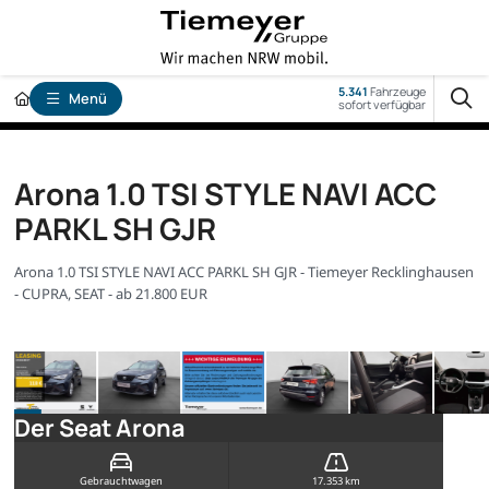
5.341
Fahrzeuge
Menü
sofort verfügbar
Arona 1.0 TSI STYLE NAVI ACC
PARKL SH GJR
Arona 1.0 TSI STYLE NAVI ACC PARKL SH GJR - Tiemeyer Recklinghausen
- CUPRA, SEAT - ab 21.800 EUR
Der Seat Arona
Gebrauchtwagen
17.353 km