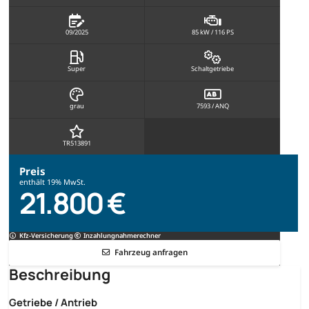
09/2025
85 kW / 116 PS
Super
Schaltgetriebe
grau
7593 / ANQ
TR513891
Preis
enthält 19% MwSt.
21.800 €
Kfz-Versicherung
Inzahlungnahmerechner
Fahrzeug anfragen
Beschreibung
Getriebe / Antrieb