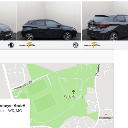
iemeyer GmbH
um – BYD, MG
3