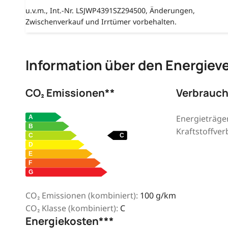
u.v.m., Int.-Nr. LSJWP4391SZ294500, Änderungen,
Zwischenverkauf und Irrtümer vorbehalten.
Information über den Energiev
CO₂ Emissionen**
Verbrauch
Energieträger
Kraftstoffver
CO₂ Emissionen (kombiniert):
100 g/km
CO₂ Klasse (kombiniert):
C
Energiekosten***