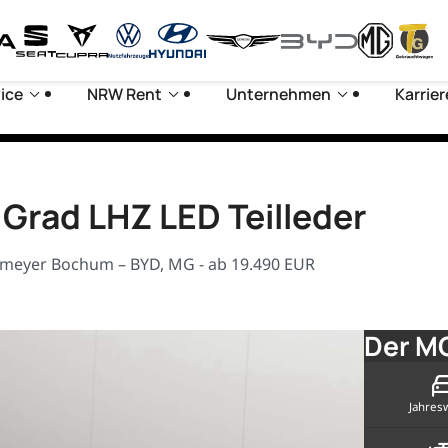
ice
NRW Rent
Unternehmen
Karrier
Grad LHZ LED Teilleder
iemeyer Bochum – BYD, MG - ab 19.490 EUR
Der MG
Jahres