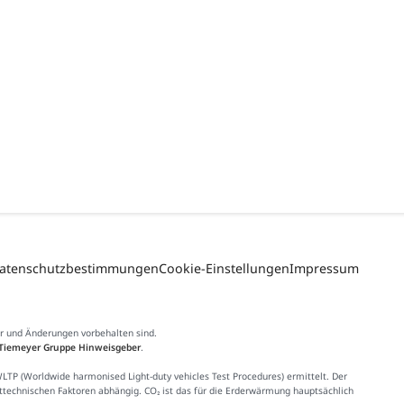
atenschutzbestimmungen
Cookie-Einstellungen
Impressum
er und Änderungen vorbehalten sind.
Tiemeyer Gruppe Hinweisgeber
.
 (Worldwide harmonised Light-duty vehicles Test Procedures) ermittelt. Der
httechnischen Faktoren abhängig. CO₂ ist das für die Erderwärmung hauptsächlich