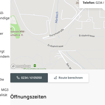
Telefon:
0234 /
60-
ändige
er
rgt
 indem
0234 / 6105050
Route berechnen
Die
n MG3
lität
Öffnungszeiten