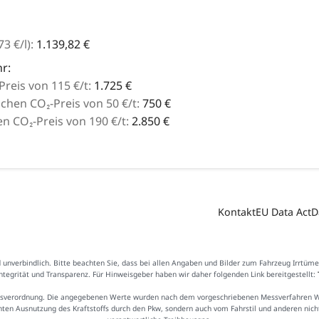
73
€
/l):
1.139,82 €
r:
reis von 115 €/t:
1.725 €
hen CO₂-Preis von 50 €/t:
750 €
 CO₂-Preis von 190 €/t:
2.850 €
Kontakt
EU Data Act
D
d unverbindlich. Bitte beachten Sie, dass bei allen Angaben und Bilder zum Fahrzeug Irrtüm
Integrität und Transparenz. Für Hinweisgeber haben wir daher folgenden Link bereitgestellt:
sverordnung. Die angegebenen Werte wurden nach dem vorgeschriebenen Messverfahren WLTP
ienten Ausnutzung des Kraftstoffs durch den Pkw, sondern auch vom Fahrstil und anderen nic