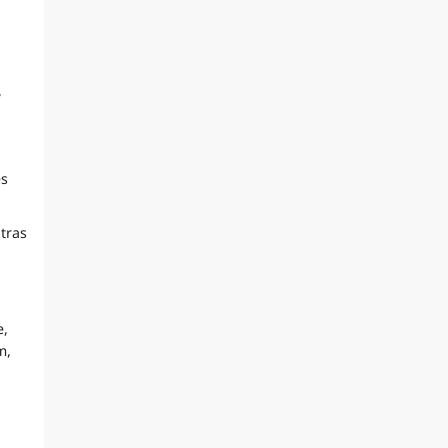
,
,
es
tras
e,
m,