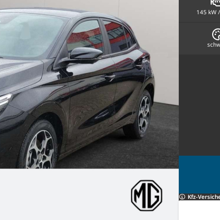
145 kW /
schw
Kfz-Versich