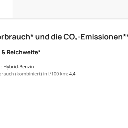
erbrauch* und die CO₂-Emissionen*
 & Reichweite*
:
Hybrid-Benzin
brauch (kombiniert) in l/100 km:
4,4