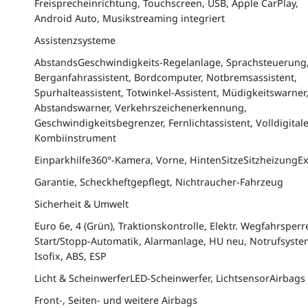
Freisprecheinrichtung, Touchscreen, USB, Apple CarPlay,
Android Auto, Musikstreaming integriert
Assistenzsysteme
AbstandsGeschwindigkeits-Regelanlage, Sprachsteuerung
Berganfahrassistent, Bordcomputer, Notbremsassistent,
Spurhalteassistent, Totwinkel-Assistent, Müdigkeitswarner
Abstandswarner, Verkehrszeichenerkennung,
Geschwindigkeitsbegrenzer, Fernlichtassistent, Volldigital
Kombiinstrument
Einparkhilfe
360°-Kamera, Vorne, Hinten
Sitze
Sitzheizung
Ex
Garantie, Scheckheftgepflegt, Nichtraucher-Fahrzeug
Sicherheit & Umwelt
Euro 6e, 4 (Grün), Traktionskontrolle, Elektr. Wegfahrsperr
Start/Stopp-Automatik, Alarmanlage, HU neu, Notrufsyste
Isofix, ABS, ESP
Licht & Scheinwerfer
LED-Scheinwerfer, Lichtsensor
Airbags
Front-, Seiten- und weitere Airbags