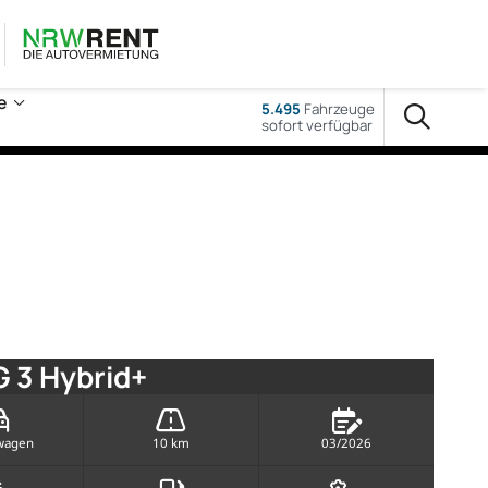
e
5.495
Fahrzeuge
sofort verfügbar
 3 Hybrid+
wagen
10 km
03/2026