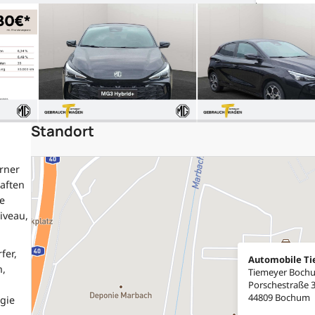
Standort
rner
aften
e
iveau,
fer,
Automobile T
n,
Tiemeyer Boch
Porschestraße 
44809 Bochum
gie