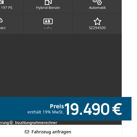
 197 PS
Hybrid-Benzin
Automatik
arz
-- / --
SZ294500
19.490 €
Preis
enthält 19% MwSt.
erung
Inzahlungnahmerechner
Fahrzeug anfragen