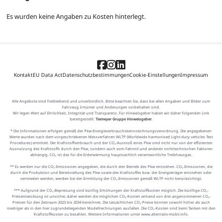
Es wurden keine Angaben zu Kosten hinterlegt.
Kontakt
EU Data Act
Datenschutzbestimmungen
Cookie-Einstellungen
Impressum
Alle Angebote sind freibleibend und unverbindlich. Bitte beachten Sie, dass bei allen Angaben und Bilder zum
Fahrzeug Irrtümer und Änderungen vorbehalten sind.
Wir legen Wert auf Ehrlichkeit, Integrität und Transparenz. Für Hinweisgeber haben wir daher folgenden Link
bereitgestellt:
Tiemeyer Gruppe Hinweisgeber
.
* Die Informationen erfolgen gemäß der Pkw-Energieverbrauchskennzeichnungsverordnung. Die angegebenen
Werte wurden nach dem vorgeschriebenen Messverfahren WLTP (Worldwide harmonised Light-duty vehicles Test
Procedures) ermittelt. Der Kraftstoffverbrauch und der CO₂-Ausstoß eines Pkw sind nicht nur von der effizienten
Ausnutzung des Kraftstoffs durch den Pkw, sondern auch vom Fahrstil und anderen nichttechnischen Faktoren
abhängig. CO₂ ist das für die Erderwärmung hauptsächlich verantwortliche Treibhausgas.
** Es werden nur die CO₂-Emissionen angegeben, die durch den Betrieb des Pkw entstehen. CO₂-Emissionen, die
durch die Produktion und Bereitstellung des Pkw sowie des Kraftstoffes bzw. der Energieträger entstehen oder
vermieden werden, werden bei der Ermittlung der CO₂-Emissionen gemäß WLTP nicht berücksichtigt.
*** Aufgrund der CO₂-Bepreisung sind künftig Erhöhungen der Kraftstoffkosten möglich. Die künftige CO₂-
Preisentwicklung ist unsicher, daher werden die möglichen CO₂-Kosten anhand von drei angenommenen CO₂-
Preisen für den Zeitraum 2025 bis 2034 berechnet. Die tatsächlichen CO₂-Preise können sowohl höher als auch
niedriger als in den hier zugrundeliegenden Modellrechnungen ausfallen. Die CO₂-Kosten sind beim Tanken mit den
Kraftstoffkosten zu bezahlen. Weitere Informationen unter www.alternativ-mobil.info.