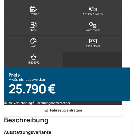
07/2017
125 kW / 170 PS
Diesel
Automatik
weiß
1313 / EWR
1F308072
Preis
MwSt. nicht ausweisbar
25.790 €
Kfz-Versicherung
Inzahlungnahmerechner
Fahrzeug anfragen
Beschreibung
Ausstattungsvariante