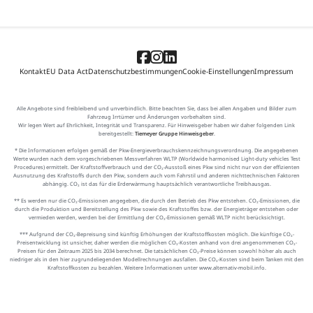
Kontakt
EU Data Act
Datenschutzbestimmungen
Cookie-Einstellungen
Impressum
Alle Angebote sind freibleibend und unverbindlich. Bitte beachten Sie, dass bei allen Angaben und Bilder zum
Fahrzeug Irrtümer und Änderungen vorbehalten sind.
Wir legen Wert auf Ehrlichkeit, Integrität und Transparenz. Für Hinweisgeber haben wir daher folgenden Link
bereitgestellt:
Tiemeyer Gruppe Hinweisgeber
.
* Die Informationen erfolgen gemäß der Pkw-Energieverbrauchskennzeichnungsverordnung. Die angegebenen
Werte wurden nach dem vorgeschriebenen Messverfahren WLTP (Worldwide harmonised Light-duty vehicles Test
Procedures) ermittelt. Der Kraftstoffverbrauch und der CO₂-Ausstoß eines Pkw sind nicht nur von der effizienten
Ausnutzung des Kraftstoffs durch den Pkw, sondern auch vom Fahrstil und anderen nichttechnischen Faktoren
abhängig. CO₂ ist das für die Erderwärmung hauptsächlich verantwortliche Treibhausgas.
** Es werden nur die CO₂-Emissionen angegeben, die durch den Betrieb des Pkw entstehen. CO₂-Emissionen, die
durch die Produktion und Bereitstellung des Pkw sowie des Kraftstoffes bzw. der Energieträger entstehen oder
vermieden werden, werden bei der Ermittlung der CO₂-Emissionen gemäß WLTP nicht berücksichtigt.
*** Aufgrund der CO₂-Bepreisung sind künftig Erhöhungen der Kraftstoffkosten möglich. Die künftige CO₂-
Preisentwicklung ist unsicher, daher werden die möglichen CO₂-Kosten anhand von drei angenommenen CO₂-
Preisen für den Zeitraum 2025 bis 2034 berechnet. Die tatsächlichen CO₂-Preise können sowohl höher als auch
niedriger als in den hier zugrundeliegenden Modellrechnungen ausfallen. Die CO₂-Kosten sind beim Tanken mit den
Kraftstoffkosten zu bezahlen. Weitere Informationen unter www.alternativ-mobil.info.