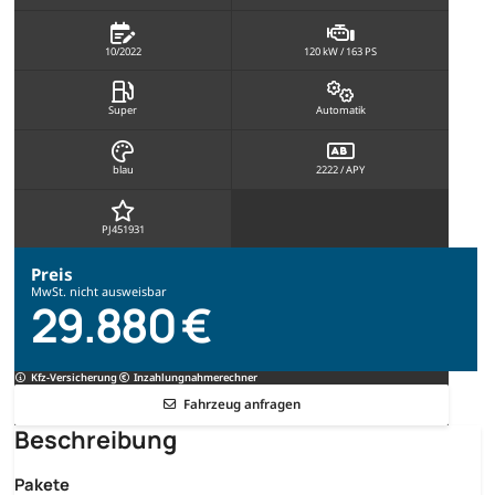
10/2022
120 kW / 163 PS
Super
Automatik
blau
2222 / APY
PJ451931
Preis
MwSt. nicht ausweisbar
29.880 €
Kfz-Versicherung
Inzahlungnahmerechner
Fahrzeug anfragen
Beschreibung
Pakete