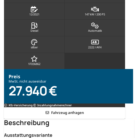
12/2021
147 kW / 200 PS
Diesel
Automatik
silber
2222 / AYH
1F036862
Preis
MwSt. nicht ausweisbar
27.940 €
Kfz-Versicherung
Inzahlungnahmerechner
Fahrzeug anfragen
Beschreibung
Ausstattungsvariante