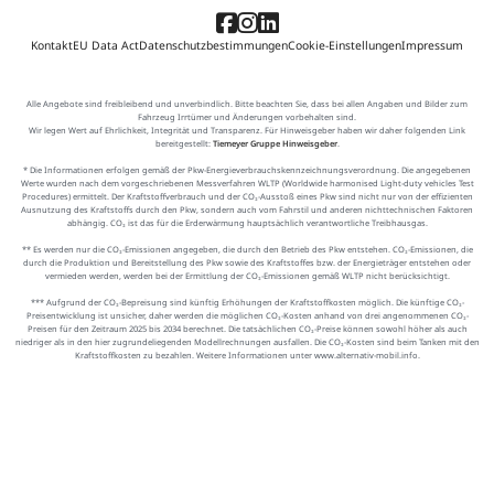
Kontakt
EU Data Act
Datenschutzbestimmungen
Cookie-Einstellungen
Impressum
Alle Angebote sind freibleibend und unverbindlich. Bitte beachten Sie, dass bei allen Angaben und Bilder zum
Fahrzeug Irrtümer und Änderungen vorbehalten sind.
Wir legen Wert auf Ehrlichkeit, Integrität und Transparenz. Für Hinweisgeber haben wir daher folgenden Link
bereitgestellt:
Tiemeyer Gruppe Hinweisgeber
.
* Die Informationen erfolgen gemäß der Pkw-Energieverbrauchskennzeichnungsverordnung. Die angegebenen
Werte wurden nach dem vorgeschriebenen Messverfahren WLTP (Worldwide harmonised Light-duty vehicles Test
Procedures) ermittelt. Der Kraftstoffverbrauch und der CO₂-Ausstoß eines Pkw sind nicht nur von der effizienten
Ausnutzung des Kraftstoffs durch den Pkw, sondern auch vom Fahrstil und anderen nichttechnischen Faktoren
abhängig. CO₂ ist das für die Erderwärmung hauptsächlich verantwortliche Treibhausgas.
** Es werden nur die CO₂-Emissionen angegeben, die durch den Betrieb des Pkw entstehen. CO₂-Emissionen, die
durch die Produktion und Bereitstellung des Pkw sowie des Kraftstoffes bzw. der Energieträger entstehen oder
vermieden werden, werden bei der Ermittlung der CO₂-Emissionen gemäß WLTP nicht berücksichtigt.
*** Aufgrund der CO₂-Bepreisung sind künftig Erhöhungen der Kraftstoffkosten möglich. Die künftige CO₂-
Preisentwicklung ist unsicher, daher werden die möglichen CO₂-Kosten anhand von drei angenommenen CO₂-
Preisen für den Zeitraum 2025 bis 2034 berechnet. Die tatsächlichen CO₂-Preise können sowohl höher als auch
niedriger als in den hier zugrundeliegenden Modellrechnungen ausfallen. Die CO₂-Kosten sind beim Tanken mit den
Kraftstoffkosten zu bezahlen. Weitere Informationen unter www.alternativ-mobil.info.