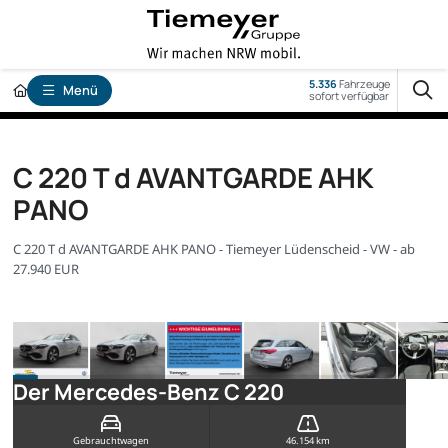
5.336
Fahrzeuge
Menü
sofort verfügbar
C 220 T d AVANTGARDE AHK
PANO
C 220 T d AVANTGARDE AHK PANO - Tiemeyer Lüdenscheid - VW - ab
27.940 EUR
Der Mercedes-Benz C 220
Gebrauchtwagen
46.154 km