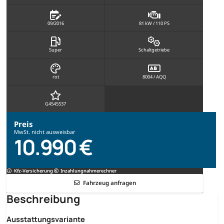
09/2016
81 kW / 110 PS
Super
Schaltgetriebe
rot
8004 / AQQ
G4545537
Preis
MwSt. nicht ausweisbar
10.990 €
Kfz-Versicherung
Inzahlungnahmerechner
Fahrzeug anfragen
Beschreibung
Ausstattungsvariante