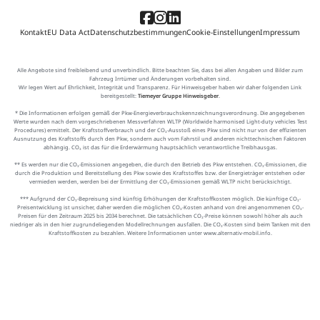
Kontakt
EU Data Act
Datenschutzbestimmungen
Cookie-Einstellungen
Impressum
Alle Angebote sind freibleibend und unverbindlich. Bitte beachten Sie, dass bei allen Angaben und Bilder zum
Fahrzeug Irrtümer und Änderungen vorbehalten sind.
Wir legen Wert auf Ehrlichkeit, Integrität und Transparenz. Für Hinweisgeber haben wir daher folgenden Link
bereitgestellt:
Tiemeyer Gruppe Hinweisgeber
.
* Die Informationen erfolgen gemäß der Pkw-Energieverbrauchskennzeichnungsverordnung. Die angegebenen
Werte wurden nach dem vorgeschriebenen Messverfahren WLTP (Worldwide harmonised Light-duty vehicles Test
Procedures) ermittelt. Der Kraftstoffverbrauch und der CO₂-Ausstoß eines Pkw sind nicht nur von der effizienten
Ausnutzung des Kraftstoffs durch den Pkw, sondern auch vom Fahrstil und anderen nichttechnischen Faktoren
abhängig. CO₂ ist das für die Erderwärmung hauptsächlich verantwortliche Treibhausgas.
** Es werden nur die CO₂-Emissionen angegeben, die durch den Betrieb des Pkw entstehen. CO₂-Emissionen, die
durch die Produktion und Bereitstellung des Pkw sowie des Kraftstoffes bzw. der Energieträger entstehen oder
vermieden werden, werden bei der Ermittlung der CO₂-Emissionen gemäß WLTP nicht berücksichtigt.
*** Aufgrund der CO₂-Bepreisung sind künftig Erhöhungen der Kraftstoffkosten möglich. Die künftige CO₂-
Preisentwicklung ist unsicher, daher werden die möglichen CO₂-Kosten anhand von drei angenommenen CO₂-
Preisen für den Zeitraum 2025 bis 2034 berechnet. Die tatsächlichen CO₂-Preise können sowohl höher als auch
niedriger als in den hier zugrundeliegenden Modellrechnungen ausfallen. Die CO₂-Kosten sind beim Tanken mit den
Kraftstoffkosten zu bezahlen. Weitere Informationen unter www.alternativ-mobil.info.