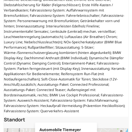
Diebstahlsicherung für Räder (Felgenschlösser); Erste Hilfe-Kasten /
Verbandkasten; Fahrassistenz-System: Auffahrwarnsystem mit
Bremsfunktion; Fahrassistenz-System: Fahrerlebnisschalter; Fahrassistenz-
System: Personenwarnung mit Bremsfunktion; Getränkehalter vorn und
hinten; Innenausstattung: Interieurleisten Edelholz Fineline;
Instrumententafel Sensatec; Lenksäule (Lenkrad) mechan. verstellbar;
Leuchtweitenregelung (automatisch); Luftauslass (Air Breather) Chrom;
Luxury Line; Nebelschlussleuchte(n); NOx-Speicherkatalysator (BMW Blue
Performance); Rußpartikelfilter; Sitzausstattung: 5-Sitzer;
Wärme-/Sonnenschutzverglasung kombiniert (hinten abgedunkelt); BMW
Display-Key; Dachhimmel Anthrazit (BMW Individual); Dynamische Dämpfer
Control (Dynamic Damping Control); Entertainment-Paket; Fahrassistenz-
System: Parken ferngesteuert (mit Display-Key); Innenausstattung: Keramik-
Applikationen für Bedienelemente; Reifensystem Run-Flat (mit
Notlaufeigenschaften); Soft-Close-Automatik für Türen; Steckdose (12V-
Anschluß) zusätzlich; Ausstattungs-Paket: Connected Professional;
Ausstattungs-Paket: Connected Teaser; Außenspiegel mit
Bordsteinautomatik, rechts; BMW Live Cockpit Professional; Fahrassistenz-
System: Ausweich-Assistent; Fahrassistenz-System: Falschfahrwarnung;
Fahrassistenz-System: Heckaufprall-Vermeidung (Prävention Heckkollision);
Fahrassistenz-System: Querverkehrs-Assistent
Standort
Automobile Tiemeyer