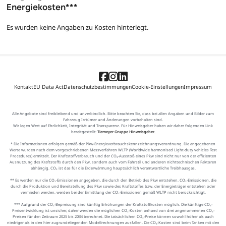
Energiekosten***
Es wurden keine Angaben zu Kosten hinterlegt.
Kontakt
EU Data Act
Datenschutzbestimmungen
Cookie-Einstellungen
Impressum
Alle Angebote sind freibleibend und unverbindlich. Bitte beachten Sie, dass bei allen Angaben und Bilder zum
Fahrzeug Irrtümer und Änderungen vorbehalten sind.
Wir legen Wert auf Ehrlichkeit, Integrität und Transparenz. Für Hinweisgeber haben wir daher folgenden Link
bereitgestellt:
Tiemeyer Gruppe Hinweisgeber
.
* Die Informationen erfolgen gemäß der Pkw-Energieverbrauchskennzeichnungsverordnung. Die angegebenen
Werte wurden nach dem vorgeschriebenen Messverfahren WLTP (Worldwide harmonised Light-duty vehicles Test
Procedures) ermittelt. Der Kraftstoffverbrauch und der CO₂-Ausstoß eines Pkw sind nicht nur von der effizienten
Ausnutzung des Kraftstoffs durch den Pkw, sondern auch vom Fahrstil und anderen nichttechnischen Faktoren
abhängig. CO₂ ist das für die Erderwärmung hauptsächlich verantwortliche Treibhausgas.
** Es werden nur die CO₂-Emissionen angegeben, die durch den Betrieb des Pkw entstehen. CO₂-Emissionen, die
durch die Produktion und Bereitstellung des Pkw sowie des Kraftstoffes bzw. der Energieträger entstehen oder
vermieden werden, werden bei der Ermittlung der CO₂-Emissionen gemäß WLTP nicht berücksichtigt.
*** Aufgrund der CO₂-Bepreisung sind künftig Erhöhungen der Kraftstoffkosten möglich. Die künftige CO₂-
Preisentwicklung ist unsicher, daher werden die möglichen CO₂-Kosten anhand von drei angenommenen CO₂-
Preisen für den Zeitraum 2025 bis 2034 berechnet. Die tatsächlichen CO₂-Preise können sowohl höher als auch
niedriger als in den hier zugrundeliegenden Modellrechnungen ausfallen. Die CO₂-Kosten sind beim Tanken mit den