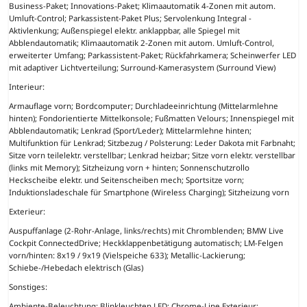
Business-Paket; Innovations-Paket; Klimaautomatik 4-Zonen mit autom.
Umluft-Control; Parkassistent-Paket Plus; Servolenkung Integral -
Aktivlenkung; Außenspiegel elektr. anklappbar, alle Spiegel mit
Abblendautomatik; Klimaautomatik 2-Zonen mit autom. Umluft-Control,
erweiterter Umfang; Parkassistent-Paket; Rückfahrkamera; Scheinwerfer LED
mit adaptiver Lichtverteilung; Surround-Kamerasystem (Surround View)
Interieur:
Armauflage vorn; Bordcomputer; Durchladeeinrichtung (Mittelarmlehne
hinten); Fondorientierte Mittelkonsole; Fußmatten Velours; Innenspiegel mit
Abblendautomatik; Lenkrad (Sport/Leder); Mittelarmlehne hinten;
Multifunktion für Lenkrad; Sitzbezug / Polsterung: Leder Dakota mit Farbnaht;
Sitze vorn teilelektr. verstellbar; Lenkrad heizbar; Sitze vorn elektr. verstellbar
(links mit Memory); Sitzheizung vorn + hinten; Sonnenschutzrollo
Heckscheibe elektr. und Seitenscheiben mech; Sportsitze vorn;
Induktionsladeschale für Smartphone (Wireless Charging); Sitzheizung vorn
Exterieur:
Auspuffanlage (2-Rohr-Anlage, links/rechts) mit Chromblenden; BMW Live
Cockpit ConnectedDrive; Heckklappenbetätigung automatisch; LM-Felgen
vorn/hinten: 8x19 / 9x19 (Vielspeiche 633); Metallic-Lackierung;
Schiebe-/Hebedach elektrisch (Glas)
Sonstiges:
Ambiente-Beleuchtung; Blinkleuchten LED; Chrome-Line Exterieur;