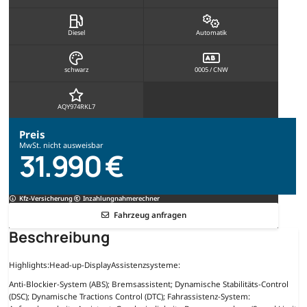
Diesel
Automatik
schwarz
0005 / CNW
AQY974RKL7
Preis
MwSt. nicht ausweisbar
31.990 €
Kfz-Versicherung
Inzahlungnahmerechner
Fahrzeug anfragen
Beschreibung
Highlights:
Head-up-Display
Assistenzsysteme:
Anti-Blockier-System (ABS); Bremsassistent; Dynamische Stabilitäts-Control
(DSC); Dynamische Tractions Control (DTC); Fahrassistenz-System: