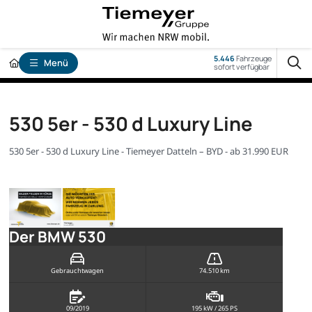
5.446
Fahrzeuge
Menü
sofort verfügbar
530 5er - 530 d Luxury Line
530 5er - 530 d Luxury Line - Tiemeyer Datteln – BYD - ab 31.990 EUR
Der BMW 530
Gebrauchtwagen
74.510 km
09/2019
195 kW / 265 PS