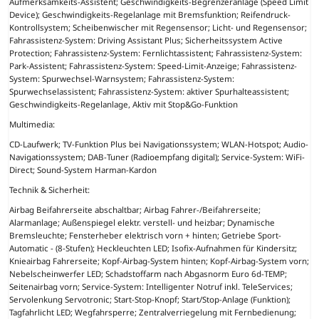
Aufmerksamkeits-Assistent; Geschwindigkeits-Begrenzeranlage (Speed Limit
Device); Geschwindigkeits-Regelanlage mit Bremsfunktion; Reifendruck-
Kontrollsystem; Scheibenwischer mit Regensensor; Licht- und Regensensor;
Fahrassistenz-System: Driving Assistant Plus; Sicherheitssystem Active
Protection; Fahrassistenz-System: Fernlichtassistent; Fahrassistenz-System:
Park-Assistent; Fahrassistenz-System: Speed-Limit-Anzeige; Fahrassistenz-
System: Spurwechsel-Warnsystem; Fahrassistenz-System:
Spurwechselassistent; Fahrassistenz-System: aktiver Spurhalteassistent;
Geschwindigkeits-Regelanlage, Aktiv mit Stop&Go-Funktion
Multimedia:
CD-Laufwerk; TV-Funktion Plus bei Navigationssystem; WLAN-Hotspot; Audio-
Navigationssystem; DAB-Tuner (Radioempfang digital); Service-System: WiFi-
Direct; Sound-System Harman-Kardon
Technik & Sicherheit:
Airbag Beifahrerseite abschaltbar; Airbag Fahrer-/Beifahrerseite;
Alarmanlage; Außenspiegel elektr. verstell- und heizbar; Dynamische
Bremsleuchte; Fensterheber elektrisch vorn + hinten; Getriebe Sport-
Automatic - (8-Stufen); Heckleuchten LED; Isofix-Aufnahmen für Kindersitz;
Knieairbag Fahrerseite; Kopf-Airbag-System hinten; Kopf-Airbag-System vorn;
Nebelscheinwerfer LED; Schadstoffarm nach Abgasnorm Euro 6d-TEMP;
Seitenairbag vorn; Service-System: Intelligenter Notruf inkl. TeleServices;
Servolenkung Servotronic; Start-Stop-Knopf; Start/Stop-Anlage (Funktion);
Tagfahrlicht LED; Wegfahrsperre; Zentralverriegelung mit Fernbedienung;