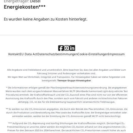
Energieträger:
Diesel
Energiekosten***
Es wurden keine Angaben zu Kosten hinterlegt.
Kontakt
EU Data Act
Datenschutzbestimmungen
Cookie-Einstellungen
Impressum
Alle Angebote sind freibleibend und unverbindlich. Bitte beachten Sie, dass bei allen Angaben und Bilder zum
Fahrzeug Irrtümer und Änderungen vorbehalten sind.
Wir legen Wert auf Ehrlichkeit, Integrität und Transparenz. Für Hinweisgeber haben wir daher folgenden Link
bereitgestellt:
Tiemeyer Gruppe Hinweisgeber
.
* Die Informationen erfolgen gemäß der Pkw-Energieverbrauchskennzeichnungsverordnung. Die angegebenen
Werte wurden nach dem vorgeschriebenen Messverfahren WLTP (Worldwide harmonised Light-duty vehicles Test
Procedures) ermittelt. Der Kraftstoffverbrauch und der CO₂-Ausstoß eines Pkw sind nicht nur von der effizienten
Ausnutzung des Kraftstoffs durch den Pkw, sondern auch vom Fahrstil und anderen nichttechnischen Faktoren
abhängig. CO₂ ist das für die Erderwärmung hauptsächlich verantwortliche Treibhausgas.
** Es werden nur die CO₂-Emissionen angegeben, die durch den Betrieb des Pkw entstehen. CO₂-Emissionen, die
durch die Produktion und Bereitstellung des Pkw sowie des Kraftstoffes bzw. der Energieträger entstehen oder
vermieden werden, werden bei der Ermittlung der CO₂-Emissionen gemäß WLTP nicht berücksichtigt.
*** Aufgrund der CO₂-Bepreisung sind künftig Erhöhungen der Kraftstoffkosten möglich. Die künftige CO₂-
Preisentwicklung ist unsicher, daher werden die möglichen CO₂-Kosten anhand von drei angenommenen CO₂-
Preisen für den Zeitraum 2025 bis 2034 berechnet. Die tatsächlichen CO₂-Preise können sowohl höher als auch