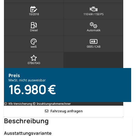
10/2018
110 kW / 150 PS
Diesel
Automatik
weiß
0005 / CAB
07B67043
Preis
MwSt. nicht ausweisbar
16.980 €
Kfz-Versicherung
Inzahlungnahmerechner
Fahrzeug anfragen
Beschreibung
Ausstattungsvariante