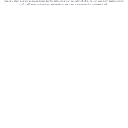
niedriger als in den hier zugrundeliegenden Modellrechnungen ausfallen. Die CO₂-Kosten sind beim Tanken mit den
Kraftstoffkosten zu bezahlen. Weitere Informationen unter www.alternativ-mobil.info.