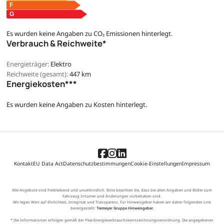
Es wurden keine Angaben zu CO₂ Emissionen hinterlegt.
Verbrauch & Reichweite*
Energieträger:
Elektro
Reichweite (gesamt):
447 km
Energiekosten***
Es wurden keine Angaben zu Kosten hinterlegt.
Kontakt
EU Data Act
Datenschutzbestimmungen
Cookie-Einstellungen
Impressum
Alle Angebote sind freibleibend und unverbindlich. Bitte beachten Sie, dass bei allen Angaben und Bilder zum
Fahrzeug Irrtümer und Änderungen vorbehalten sind.
Wir legen Wert auf Ehrlichkeit, Integrität und Transparenz. Für Hinweisgeber haben wir daher folgenden Link
bereitgestellt:
Tiemeyer Gruppe Hinweisgeber
.
* Die Informationen erfolgen gemäß der Pkw-Energieverbrauchskennzeichnungsverordnung. Die angegebenen