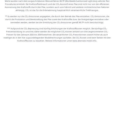
Werte wurden nach dem vorgeschriebenen Messverfahren WLTP (Worldwide harmonised Light-duty vehicles Test
Procedures) ermittelt. Der Kraftstoffverbrauch und der CO₂-Ausstoß eines Pkw sind nicht nur von der effizienten
Ausnutzung des Kraftstoffs durch den Pkw, sondern auch vom Fahrstil und anderen nichttechnischen Faktoren
abhängig. CO₂ ist das für die Erderwärmung hauptsächlich verantwortliche Treibhausgas.
** Es werden nur die CO₂-Emissionen angegeben, die durch den Betrieb des Pkw entstehen. CO₂-Emissionen, die
durch die Produktion und Bereitstellung des Pkw sowie des Kraftstoffes bzw. der Energieträger entstehen oder
vermieden werden, werden bei der Ermittlung der CO₂-Emissionen gemäß WLTP nicht berücksichtigt.
*** Aufgrund der CO₂-Bepreisung sind künftig Erhöhungen der Kraftstoffkosten möglich. Die künftige CO₂-
Preisentwicklung ist unsicher, daher werden die möglichen CO₂-Kosten anhand von drei angenommenen CO₂-
Preisen für den Zeitraum 2025 bis 2034 berechnet. Die tatsächlichen CO₂-Preise können sowohl höher als auch
niedriger als in den hier zugrundeliegenden Modellrechnungen ausfallen. Die CO₂-Kosten sind beim Tanken mit den
Kraftstoffkosten zu bezahlen. Weitere Informationen unter www.alternativ-mobil.info.