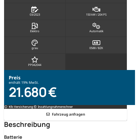
03/2023
150 kW / 204 PS
Elektro
Automatik
grau
0588 / BZK
PP042044
Preis
enthält 19% MwSt.
21.680 €
Kfz-Versicherung
Inzahlungnahmerechner
Fahrzeug anfragen
Beschreibung
Batterie