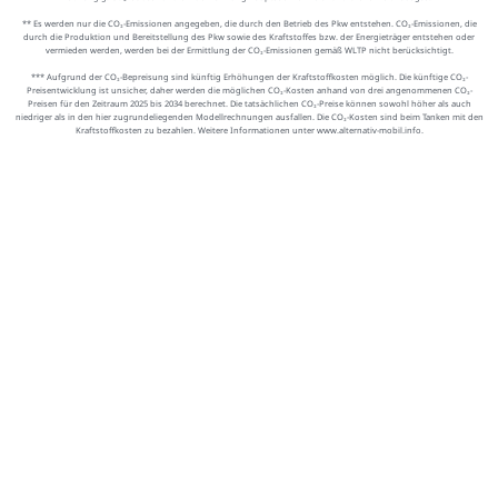
** Es werden nur die CO₂-Emissionen angegeben, die durch den Betrieb des Pkw entstehen. CO₂-Emissionen, die
durch die Produktion und Bereitstellung des Pkw sowie des Kraftstoffes bzw. der Energieträger entstehen oder
vermieden werden, werden bei der Ermittlung der CO₂-Emissionen gemäß WLTP nicht berücksichtigt.
*** Aufgrund der CO₂-Bepreisung sind künftig Erhöhungen der Kraftstoffkosten möglich. Die künftige CO₂-
Preisentwicklung ist unsicher, daher werden die möglichen CO₂-Kosten anhand von drei angenommenen CO₂-
Preisen für den Zeitraum 2025 bis 2034 berechnet. Die tatsächlichen CO₂-Preise können sowohl höher als auch
niedriger als in den hier zugrundeliegenden Modellrechnungen ausfallen. Die CO₂-Kosten sind beim Tanken mit den
Kraftstoffkosten zu bezahlen. Weitere Informationen unter www.alternativ-mobil.info.