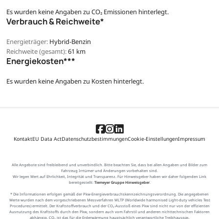
Es wurden keine Angaben zu CO₂ Emissionen hinterlegt.
Verbrauch & Reichweite*
Energieträger:
Hybrid-Benzin
Reichweite (gesamt):
61 km
Energiekosten***
Es wurden keine Angaben zu Kosten hinterlegt.
Kontakt
EU Data Act
Datenschutzbestimmungen
Cookie-Einstellungen
Impressum
Alle Angebote sind freibleibend und unverbindlich. Bitte beachten Sie, dass bei allen Angaben und Bilder zum
Fahrzeug Irrtümer und Änderungen vorbehalten sind.
Wir legen Wert auf Ehrlichkeit, Integrität und Transparenz. Für Hinweisgeber haben wir daher folgenden Link
bereitgestellt:
Tiemeyer Gruppe Hinweisgeber
.
* Die Informationen erfolgen gemäß der Pkw-Energieverbrauchskennzeichnungsverordnung. Die angegebenen
Werte wurden nach dem vorgeschriebenen Messverfahren WLTP (Worldwide harmonised Light-duty vehicles Test
Procedures) ermittelt. Der Kraftstoffverbrauch und der CO₂-Ausstoß eines Pkw sind nicht nur von der effizienten
Ausnutzung des Kraftstoffs durch den Pkw, sondern auch vom Fahrstil und anderen nichttechnischen Faktoren
abhängig. CO₂ ist das für die Erderwärmung hauptsächlich verantwortliche Treibhausgas.