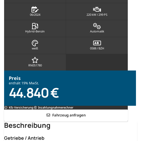
06/2024
220 kW / 299 PS
Hybrid-Benzin
Automatik
weiß
0588 / BZH
RN051780
Preis
enthält 19% MwSt.
44.840 €
Kfz-Versicherung
Inzahlungnahmerechner
Fahrzeug anfragen
Beschreibung
Getriebe / Antrieb