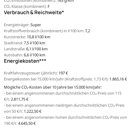
CO₂ Emissionen (kombiniert):
163 g/km
CO₂ Klasse (kombiniert):
F
Verbrauch & Reichweite*
Energieträger:
Super
Kraftstoffverbrauch (kombiniert) in l/100 km:
7,2
Kurzstrecke:
10,8 l/100 km
Stadtrand:
7,5 l/100 km
Landstraße:
6,1 l/100 km
Autobahn:
6,6 l/100 km
Energiekosten***
Kraftfahrzeugsteuer (jährlich):
197 €
Energiekosten bei 15.000 km/Jahr (Kraftstoffpreis:
1,
73
€
/l):
1.865,16 €
Mögliche CO₂-Kosten über 10 Jahre bei 15.000 km/Jahr:
- bei einem angenommenen durchschnittlichen CO₂-Preis von 115
€/t:
2.811,75 €
- bei einem angenommenen niedrigen durchschnittlichen CO₂-Preis
von 50 €/t:
1.222,50 €
- bei einem angenommenen hohen durchschnittlichen CO₂-Preis von
190 €/t:
4.645,50 €