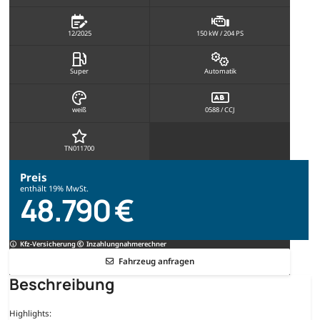
12/2025
150 kW / 204 PS
Super
Automatik
weiß
0588 / CCJ
TN011700
Preis
enthält 19% MwSt.
48.790 €
Kfz-Versicherung
Inzahlungnahmerechner
Fahrzeug anfragen
Beschreibung
Highlights: