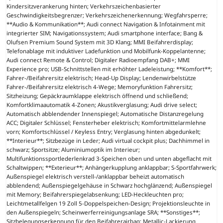
Kindersitzverankerung hinten; Verkehrszeichenbasierter
Geschwindigkeitsbegrenzer; Verkehrszeichenerkennung; Wegfahrsperre;
**Audio & Kommunikation**; Audi connect Navigation & Infotainment mit
integrierter SIM; Navigationssystem; Audi smartphone interface; Bang &
Olufsen Premium Sound System mit 3D Klang; MMI Beifahrerdisplay;
Telefonablage mit induktiver Ladefunktion und Mobilfunk-Koppelantenne;
Audi connect Remote & Control; Digitaler Radioempfang DAB+; MMI
Experience pro; USB-Schnittstellen mit erhöhter Ladeleistung; **Komfort**;
Fahrer-/Beifahrersitz elektrisch; Head-Up Display; Lendenwirbelstütze
Fahrer-/Beifahrersitz elektrisch 4-Wege; Memoryfunktion Fahrersitz;
Sitzheizung; Gepäckraumklappe elektrisch öffnend und schließend;
Komfortklimaautomatik 4-Zonen; Akustikverglasung; Audi drive select;
Automatisch abblendender Innenspiegel; Automatische Distanzregelung
ACC; Digitaler Schlüssel; Fensterheber elektrisch; Komfortmittelarmlehne
vorn; Komfortschlüssel / Keyless Entry; Verglasung hinten abgedunkelt;
**Interieur**; Sitzbezüge in Leder; Audi virtual cockpit plus; Dachhimmel in
schwarz; Sportsitze; Aluminiumoptik im Interieur;
Multifunktionssportlederlenkrad 3-Speichen oben und unten abgeflacht mit
Schaltwippen; **Exterieur**; Anhängerkupplung anklappbar; S-Sportfahrwerk;
Außenspiegel elektrisch verstell-/anklappbar beheizt automatisch
abblendend; Außenspiegelgehäuse in Schwarz hochglänzend; Außenspiegel
mit Memory; Beifahrerspiegelabsenkung; LED-Heckleuchten pro;
Leichtmetallfelgen 19 Zoll 5-Doppelspeichen-Design; Projektionsleuchte in
den Außenspiegeln; Scheinwerferreinigungsanlage SRA; **Sonstiges**;
Sitzbelegungserkennung für den Beifahrerairbag; Metallic-Lackierung