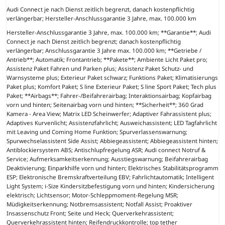
Audi Connect je nach Dienst zeitlich begrenzt, danach kostenpflichtig
verlängerbar; Hersteller-Anschlussgarantie 3 Jahre, max. 100.000 km
Hersteller-Anschlussgarantie 3 Jahre, max. 100.000 km; **Garantie**; Audi
Connect je nach Dienst zeitlich begrenzt; danach kostenpflichtig
verlängerbar; Anschlussgarantie 3 Jahre max. 100.000 km; **Getriebe /
Antrieb**; Automatik; Frontantrieb; **Pakete**; Ambiente Licht Paket pro;
Assistenz Paket Fahren und Parken plus; Assistenz Paket Schutz- und
Warnsysteme plus; Exterieur Paket schwarz; Funktions Paket; Klimatisierungs
Paket plus; Komfort Paket; S line Exterieur Paket; S line Sport Paket; Tech plus
Paket; **Airbags**; Fahrer-/Beifahrerairbag; Interaktionsairbag; Kopfairbag
vorn und hinten; Seitenairbag vorn und hinten; **Sicherheit**; 360 Grad
Kamera - Area View; Matrix LED Scheinwerfer; Adaptiver Fahrassistent plus;
Adaptives Kurvenlicht; Assistenzfahrlicht; Ausweichassistent; LED Tagfahrlicht
mit Leaving und Coming Home Funktion; Spurverlassenswarnung;
Spurwechselassistent Side Assist; Abbiegeassistent; Abbiegeassistent hinten;
Antiblockiersystem ABS; Antischlupfregelung ASR; Audi connect Notruf &
Service; Aufmerksamkeitserkennung; Ausstiegswarnung; Beifahrerairbag
Deaktivierung; Einparkhilfe vorn und hinten; Elektrisches Stabilitätsprogramm
ESP; Elektronische Bremskraftverteilung EBV; Fahrlichtautomatik; Intelligent
Light System; i-Size Kindersitzbefestigung vorn und hinten; Kindersicherung
elektrisch; Lichtsensor; Motor-Schleppmoment-Regelung MSR;
Müdigkeitserkennung; Notbremsassistent; Notfall Assist; Proaktiver
Insassenschutz Front; Seite und Heck; Querverkehrassistent;
Querverkehrassistent hinten; Reifendruckkontrolle; top tether