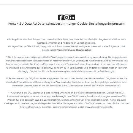
Kontakt
EU Data Act
Datenschutzbestimmungen
Cookie-Einstellungen
Impressum
Alle Angebote sind freibleibend und unverbindlich. Bitte beachten Sie, dass bei allen Angaben und Bilder zum
Fahrzeug Irrtümer und Änderungen vorbehalten sind.
Wir legen Wert auf Ehrlichkeit, Integrität und Transparenz. Für Hinweisgeber haben wir daher folgenden Link
bereitgestellt:
Tiemeyer Gruppe Hinweisgeber
.
* Die Informationen erfolgen gemäß der Pkw-Energieverbrauchskennzeichnungsverordnung. Die angegebenen
Werte wurden nach dem vorgeschriebenen Messverfahren WLTP (Worldwide harmonised Light-duty vehicles Test
Procedures) ermittelt. Der Kraftstoffverbrauch und der CO₂-Ausstoß eines Pkw sind nicht nur von der effizienten
Ausnutzung des Kraftstoffs durch den Pkw, sondern auch vom Fahrstil und anderen nichttechnischen Faktoren
abhängig. CO₂ ist das für die Erderwärmung hauptsächlich verantwortliche Treibhausgas.
** Es werden nur die CO₂-Emissionen angegeben, die durch den Betrieb des Pkw entstehen. CO₂-Emissionen, die
durch die Produktion und Bereitstellung des Pkw sowie des Kraftstoffes bzw. der Energieträger entstehen oder
vermieden werden, werden bei der Ermittlung der CO₂-Emissionen gemäß WLTP nicht berücksichtigt.
*** Aufgrund der CO₂-Bepreisung sind künftig Erhöhungen der Kraftstoffkosten möglich. Die künftige CO₂-
Preisentwicklung ist unsicher, daher werden die möglichen CO₂-Kosten anhand von drei angenommenen CO₂-
Preisen für den Zeitraum 2025 bis 2034 berechnet. Die tatsächlichen CO₂-Preise können sowohl höher als auch
niedriger als in den hier zugrundeliegenden Modellrechnungen ausfallen. Die CO₂-Kosten sind beim Tanken mit den
Kraftstoffkosten zu bezahlen. Weitere Informationen unter www.alternativ-mobil.info.