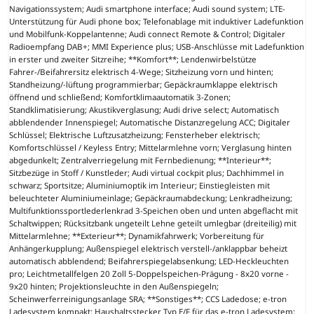
Navigationssystem; Audi smartphone interface; Audi sound system; LTE-
Unterstützung für Audi phone box; Telefonablage mit induktiver Ladefunktion
und Mobilfunk-Koppelantenne; Audi connect Remote & Control; Digitaler
Radioempfang DAB+; MMI Experience plus; USB-Anschlüsse mit Ladefunktion
in erster und zweiter Sitzreihe; **Komfort**; Lendenwirbelstütze
Fahrer-/Beifahrersitz elektrisch 4-Wege; Sitzheizung vorn und hinten;
Standheizung/-lüftung programmierbar; Gepäckraumklappe elektrisch
öffnend und schließend; Komfortklimaautomatik 3-Zonen;
Standklimatisierung; Akustikverglasung; Audi drive select; Automatisch
abblendender Innenspiegel; Automatische Distanzregelung ACC; Digitaler
Schlüssel; Elektrische Luftzusatzheizung; Fensterheber elektrisch;
Komfortschlüssel / Keyless Entry; Mittelarmlehne vorn; Verglasung hinten
abgedunkelt; Zentralverriegelung mit Fernbedienung; **Interieur**;
Sitzbezüge in Stoff / Kunstleder; Audi virtual cockpit plus; Dachhimmel in
schwarz; Sportsitze; Aluminiumoptik im Interieur; Einstiegleisten mit
beleuchteter Aluminiumeinlage; Gepäckraumabdeckung; Lenkradheizung;
Multifunktionssportlederlenkrad 3-Speichen oben und unten abgeflacht mit
Schaltwippen; Rücksitzbank ungeteilt Lehne geteilt umlegbar (dreiteilig) mit
Mittelarmlehne; **Exterieur**; Dynamikfahrwerk; Vorbereitung für
Anhängerkupplung; Außenspiegel elektrisch verstell-/anklappbar beheizt
automatisch abblendend; Beifahrerspiegelabsenkung; LED-Heckleuchten
pro; Leichtmetallfelgen 20 Zoll 5-Doppelspeichen-Prägung - 8x20 vorne -
9x20 hinten; Projektionsleuchte in den Außenspiegeln;
Scheinwerferreinigungsanlage SRA; **Sonstiges**; CCS Ladedose; e-tron
Ladesystem kompakt; Haushaltsstecker Typ E/F für das e-tron Ladesystem;