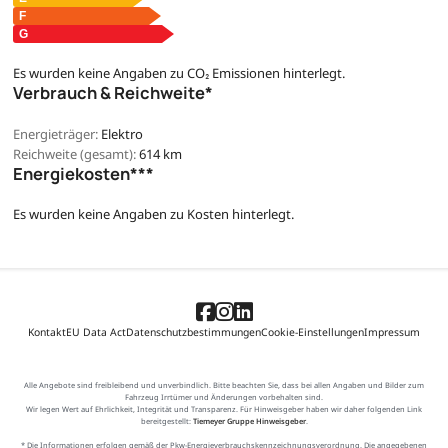
Es wurden keine Angaben zu CO₂ Emissionen hinterlegt.
Verbrauch & Reichweite*
Energieträger:
Elektro
Reichweite (gesamt):
614 km
Energiekosten***
Es wurden keine Angaben zu Kosten hinterlegt.
Kontakt
EU Data Act
Datenschutzbestimmungen
Cookie-Einstellungen
Impressum
Alle Angebote sind freibleibend und unverbindlich. Bitte beachten Sie, dass bei allen Angaben und Bilder zum
Fahrzeug Irrtümer und Änderungen vorbehalten sind.
Wir legen Wert auf Ehrlichkeit, Integrität und Transparenz. Für Hinweisgeber haben wir daher folgenden Link
bereitgestellt:
Tiemeyer Gruppe Hinweisgeber
.
* Die Informationen erfolgen gemäß der Pkw-Energieverbrauchskennzeichnungsverordnung. Die angegebenen