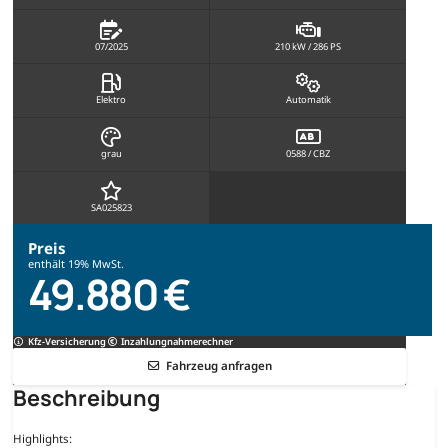
07/2025
210 kW / 286 PS
Elektro
Automatik
grau
0588 / CBZ
SA025823
Preis
enthält 19% MwSt.
49.880 €
Kfz-Versicherung
Inzahlungnahmerechner
Fahrzeug anfragen
Beschreibung
Highlights: