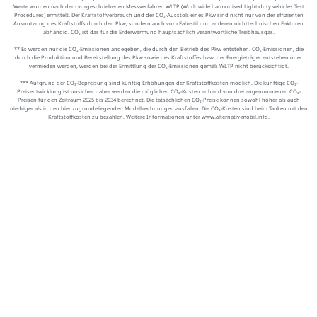
Werte wurden nach dem vorgeschriebenen Messverfahren WLTP (Worldwide harmonised Light-duty vehicles Test
Procedures) ermittelt. Der Kraftstoffverbrauch und der CO₂-Ausstoß eines Pkw sind nicht nur von der effizienten
Ausnutzung des Kraftstoffs durch den Pkw, sondern auch vom Fahrstil und anderen nichttechnischen Faktoren
abhängig. CO₂ ist das für die Erderwärmung hauptsächlich verantwortliche Treibhausgas.
** Es werden nur die CO₂-Emissionen angegeben, die durch den Betrieb des Pkw entstehen. CO₂-Emissionen, die
durch die Produktion und Bereitstellung des Pkw sowie des Kraftstoffes bzw. der Energieträger entstehen oder
vermieden werden, werden bei der Ermittlung der CO₂-Emissionen gemäß WLTP nicht berücksichtigt.
*** Aufgrund der CO₂-Bepreisung sind künftig Erhöhungen der Kraftstoffkosten möglich. Die künftige CO₂-
Preisentwicklung ist unsicher, daher werden die möglichen CO₂-Kosten anhand von drei angenommenen CO₂-
Preisen für den Zeitraum 2025 bis 2034 berechnet. Die tatsächlichen CO₂-Preise können sowohl höher als auch
niedriger als in den hier zugrundeliegenden Modellrechnungen ausfallen. Die CO₂-Kosten sind beim Tanken mit den
Kraftstoffkosten zu bezahlen. Weitere Informationen unter www.alternativ-mobil.info.