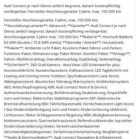
Audi Connect je nach Dienst zeitlich begrenzt, danach kostenpflichtig
verlängerbar; Hersteller-Anschlussgarantie 3 Jahre, max. 100.000 km
Hersteller-Anschlussgarantie 3 Jahre, max. 100.000 km;
**Ausstattungsvariante**; Advanced; **Garantie**; Audi Connect je nach
Dienst zeitlich begrenzt; danach kostenpflichtig verlängerbar;
Anschlussgarantie 3 Jahre max. 100.000 km; **Batterie**; Hochvolt-Batterie
83 kWh (brutto) / 75,8 kWh (netto); **Getriebe / Antrieb**; Heckantrieb;
**Pakete**; Ambiente Licht Paket; Assistenz Paket Fahren und Parken;
Funktions Paket; Klimatisierungs Paket Winter; Komfort Paket; **Airbags**;
Fahrer-/Beifahrerairbag; Interaktionsairbag; Kopfairbag; Seitenairbag;
**Sicherheit**; 360 Grad Kamera - Area View; LED Scheinwerfer plus;
Assistenzfahrlicht; Ausweichassistent; Halteassistent; LED Tagfahrlicht mit
Leaving und Coming Home Funktion; Spurhalteassistent Lane Assist;
Abbiegeassistent; Akustisches Fahrzeug-Warnsystem; Antiblockiersystem
ABS; Antischlupfregelung ASR; Audi connect Notruf & Service;
Aufmerksamkeitserkennung; Beifahrerairbag Deaktivierung; Einparkhilfe
vorn und hinten; Elektrisches Stabilitätsprogramm ESP; Elektronische
Bremskraftverteilung EBV; Fahrlichtautomatik; Fernlichtassistent Light Assist;
i-Size Kindersitzbefestigung vorn und hinten; Kindersicherung elektrisch;
Lichtsensor; Motor-Schleppmoment-Regelung MSR; Müdigkeitserkennung;
Notbremsassistent; Querverkehrassistent; Reifendruckkontrolle; top tether
Kindersitzverankerung hinten; Verkehrszeichenbasierter
Geschwindigkeitsbegrenzer; Verkehrszeichenerkennung; Wegfahrsperre;
**Audio & Kommunikation**; Audi connect Navigation & Infotainment;