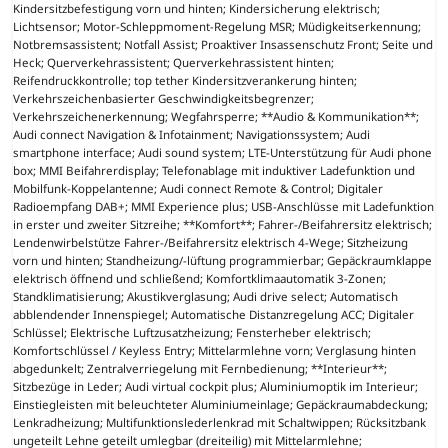
Kindersitzbefestigung vorn und hinten; Kindersicherung elektrisch;
Lichtsensor; Motor-Schleppmoment-Regelung MSR; Müdigkeitserkennung;
Notbremsassistent; Notfall Assist; Proaktiver Insassenschutz Front; Seite und
Heck; Querverkehrassistent; Querverkehrassistent hinten;
Reifendruckkontrolle; top tether Kindersitzverankerung hinten;
Verkehrszeichenbasierter Geschwindigkeitsbegrenzer;
Verkehrszeichenerkennung; Wegfahrsperre; **Audio & Kommunikation**;
Audi connect Navigation & Infotainment; Navigationssystem; Audi
smartphone interface; Audi sound system; LTE-Unterstützung für Audi phone
box; MMI Beifahrerdisplay; Telefonablage mit induktiver Ladefunktion und
Mobilfunk-Koppelantenne; Audi connect Remote & Control; Digitaler
Radioempfang DAB+; MMI Experience plus; USB-Anschlüsse mit Ladefunktion
in erster und zweiter Sitzreihe; **Komfort**; Fahrer-/Beifahrersitz elektrisch;
Lendenwirbelstütze Fahrer-/Beifahrersitz elektrisch 4-Wege; Sitzheizung
vorn und hinten; Standheizung/-lüftung programmierbar; Gepäckraumklappe
elektrisch öffnend und schließend; Komfortklimaautomatik 3-Zonen;
Standklimatisierung; Akustikverglasung; Audi drive select; Automatisch
abblendender Innenspiegel; Automatische Distanzregelung ACC; Digitaler
Schlüssel; Elektrische Luftzusatzheizung; Fensterheber elektrisch;
Komfortschlüssel / Keyless Entry; Mittelarmlehne vorn; Verglasung hinten
abgedunkelt; Zentralverriegelung mit Fernbedienung; **Interieur**;
Sitzbezüge in Leder; Audi virtual cockpit plus; Aluminiumoptik im Interieur;
Einstiegleisten mit beleuchteter Aluminiumeinlage; Gepäckraumabdeckung;
Lenkradheizung; Multifunktionslederlenkrad mit Schaltwippen; Rücksitzbank
ungeteilt Lehne geteilt umlegbar (dreiteilig) mit Mittelarmlehne;