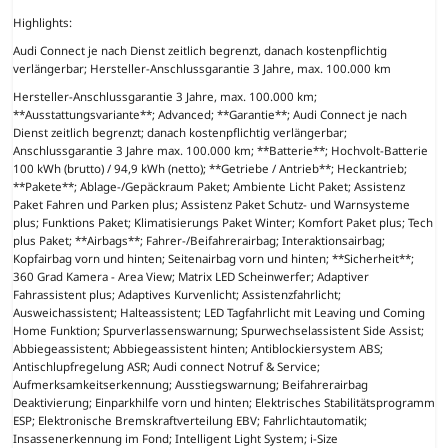
Highlights:
Audi Connect je nach Dienst zeitlich begrenzt, danach kostenpflichtig
verlängerbar; Hersteller-Anschlussgarantie 3 Jahre, max. 100.000 km
Hersteller-Anschlussgarantie 3 Jahre, max. 100.000 km;
**Ausstattungsvariante**; Advanced; **Garantie**; Audi Connect je nach
Dienst zeitlich begrenzt; danach kostenpflichtig verlängerbar;
Anschlussgarantie 3 Jahre max. 100.000 km; **Batterie**; Hochvolt-Batterie
100 kWh (brutto) / 94,9 kWh (netto); **Getriebe / Antrieb**; Heckantrieb;
**Pakete**; Ablage-/Gepäckraum Paket; Ambiente Licht Paket; Assistenz
Paket Fahren und Parken plus; Assistenz Paket Schutz- und Warnsysteme
plus; Funktions Paket; Klimatisierungs Paket Winter; Komfort Paket plus; Tech
plus Paket; **Airbags**; Fahrer-/Beifahrerairbag; Interaktionsairbag;
Kopfairbag vorn und hinten; Seitenairbag vorn und hinten; **Sicherheit**;
360 Grad Kamera - Area View; Matrix LED Scheinwerfer; Adaptiver
Fahrassistent plus; Adaptives Kurvenlicht; Assistenzfahrlicht;
Ausweichassistent; Halteassistent; LED Tagfahrlicht mit Leaving und Coming
Home Funktion; Spurverlassenswarnung; Spurwechselassistent Side Assist;
Abbiegeassistent; Abbiegeassistent hinten; Antiblockiersystem ABS;
Antischlupfregelung ASR; Audi connect Notruf & Service;
Aufmerksamkeitserkennung; Ausstiegswarnung; Beifahrerairbag
Deaktivierung; Einparkhilfe vorn und hinten; Elektrisches Stabilitätsprogramm
ESP; Elektronische Bremskraftverteilung EBV; Fahrlichtautomatik;
Insassenerkennung im Fond; Intelligent Light System; i-Size