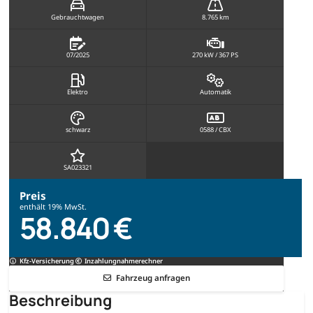
Gebrauchtwagen
8.765 km
07/2025
270 kW / 367 PS
Elektro
Automatik
schwarz
0588 / CBX
SA023321
Preis
enthält 19% MwSt.
58.840 €
Kfz-Versicherung
Inzahlungnahmerechner
Fahrzeug anfragen
Beschreibung