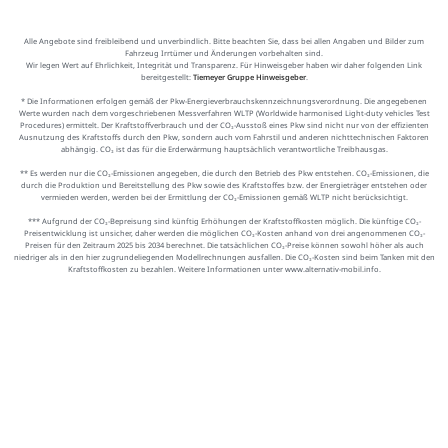
Alle Angebote sind freibleibend und unverbindlich. Bitte beachten Sie, dass bei allen Angaben und Bilder zum
Fahrzeug Irrtümer und Änderungen vorbehalten sind.
Wir legen Wert auf Ehrlichkeit, Integrität und Transparenz. Für Hinweisgeber haben wir daher folgenden Link
bereitgestellt:
Tiemeyer Gruppe Hinweisgeber
.
* Die Informationen erfolgen gemäß der Pkw-Energieverbrauchskennzeichnungsverordnung. Die angegebenen
Werte wurden nach dem vorgeschriebenen Messverfahren WLTP (Worldwide harmonised Light-duty vehicles Test
Procedures) ermittelt. Der Kraftstoffverbrauch und der CO₂-Ausstoß eines Pkw sind nicht nur von der effizienten
Ausnutzung des Kraftstoffs durch den Pkw, sondern auch vom Fahrstil und anderen nichttechnischen Faktoren
abhängig. CO₂ ist das für die Erderwärmung hauptsächlich verantwortliche Treibhausgas.
** Es werden nur die CO₂-Emissionen angegeben, die durch den Betrieb des Pkw entstehen. CO₂-Emissionen, die
durch die Produktion und Bereitstellung des Pkw sowie des Kraftstoffes bzw. der Energieträger entstehen oder
vermieden werden, werden bei der Ermittlung der CO₂-Emissionen gemäß WLTP nicht berücksichtigt.
*** Aufgrund der CO₂-Bepreisung sind künftig Erhöhungen der Kraftstoffkosten möglich. Die künftige CO₂-
Preisentwicklung ist unsicher, daher werden die möglichen CO₂-Kosten anhand von drei angenommenen CO₂-
Preisen für den Zeitraum 2025 bis 2034 berechnet. Die tatsächlichen CO₂-Preise können sowohl höher als auch
niedriger als in den hier zugrundeliegenden Modellrechnungen ausfallen. Die CO₂-Kosten sind beim Tanken mit den
Kraftstoffkosten zu bezahlen. Weitere Informationen unter www.alternativ-mobil.info.