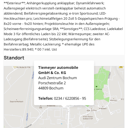
**Exterieur**; Anhängerkupplung anklappbar; Dynamikfahrwerk;
Außenspiegel elektrisch verstell-/anklappbar beheizt automatisch
abblendend; Beifahrerspiegelabsenkung; e-tron Sportsound; LED-
Heckleuchten pro; Leichtmetallfelgen 20 Zoll 5-Doppelspeichen-Prägung -
8x20 vorne - 9x20 hinten; Projektionsleuchte in den Außenspiegeln;
Scheinwerferreinigungsanlage SRA; **Sonstiges**; CCS Ladedose; Ladekabel
Mode 3 für öffentliches Laden bis 22 kW; Wärmepumpe; zweiter AC-
Ladezugang (Beifahrerseite); Sitzbelegungserkennung für den
Beifahrerairbag; Metallic-Lackierung; * ehemalige UPE des
Herstellers:89.940; * 00 ? inkl. Ust
Standort
Tiemeyer automobile
GmbH & Co. KG
Audi Zentrum Bochum
Porschestraße 2
44809 Bochum
Telefon:
0234 / 6220856 - 95