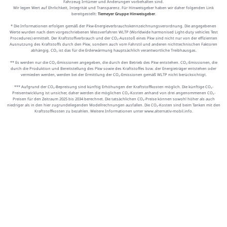
Fahrzeug Irrtümer und Änderungen vorbehalten sind.
Wir legen Wert auf Ehrlichkeit, Integrität und Transparenz. Für Hinweisgeber haben wir daher folgenden Link
bereitgestellt:
Tiemeyer Gruppe Hinweisgeber
.
* Die Informationen erfolgen gemäß der Pkw-Energieverbrauchskennzeichnungsverordnung. Die angegebenen
Werte wurden nach dem vorgeschriebenen Messverfahren WLTP (Worldwide harmonised Light-duty vehicles Test
Procedures) ermittelt. Der Kraftstoffverbrauch und der CO₂-Ausstoß eines Pkw sind nicht nur von der effizienten
Ausnutzung des Kraftstoffs durch den Pkw, sondern auch vom Fahrstil und anderen nichttechnischen Faktoren
abhängig. CO₂ ist das für die Erderwärmung hauptsächlich verantwortliche Treibhausgas.
** Es werden nur die CO₂-Emissionen angegeben, die durch den Betrieb des Pkw entstehen. CO₂-Emissionen, die
durch die Produktion und Bereitstellung des Pkw sowie des Kraftstoffes bzw. der Energieträger entstehen oder
vermieden werden, werden bei der Ermittlung der CO₂-Emissionen gemäß WLTP nicht berücksichtigt.
*** Aufgrund der CO₂-Bepreisung sind künftig Erhöhungen der Kraftstoffkosten möglich. Die künftige CO₂-
Preisentwicklung ist unsicher, daher werden die möglichen CO₂-Kosten anhand von drei angenommenen CO₂-
Preisen für den Zeitraum 2025 bis 2034 berechnet. Die tatsächlichen CO₂-Preise können sowohl höher als auch
niedriger als in den hier zugrundeliegenden Modellrechnungen ausfallen. Die CO₂-Kosten sind beim Tanken mit den
Kraftstoffkosten zu bezahlen. Weitere Informationen unter www.alternativ-mobil.info.