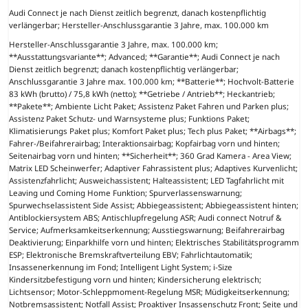
Audi Connect je nach Dienst zeitlich begrenzt, danach kostenpflichtig
verlängerbar; Hersteller-Anschlussgarantie 3 Jahre, max. 100.000 km
Hersteller-Anschlussgarantie 3 Jahre, max. 100.000 km;
**Ausstattungsvariante**; Advanced; **Garantie**; Audi Connect je nach
Dienst zeitlich begrenzt; danach kostenpflichtig verlängerbar;
Anschlussgarantie 3 Jahre max. 100.000 km; **Batterie**; Hochvolt-Batterie
83 kWh (brutto) / 75,8 kWh (netto); **Getriebe / Antrieb**; Heckantrieb;
**Pakete**; Ambiente Licht Paket; Assistenz Paket Fahren und Parken plus;
Assistenz Paket Schutz- und Warnsysteme plus; Funktions Paket;
Klimatisierungs Paket plus; Komfort Paket plus; Tech plus Paket; **Airbags**;
Fahrer-/Beifahrerairbag; Interaktionsairbag; Kopfairbag vorn und hinten;
Seitenairbag vorn und hinten; **Sicherheit**; 360 Grad Kamera - Area View;
Matrix LED Scheinwerfer; Adaptiver Fahrassistent plus; Adaptives Kurvenlicht;
Assistenzfahrlicht; Ausweichassistent; Halteassistent; LED Tagfahrlicht mit
Leaving und Coming Home Funktion; Spurverlassenswarnung;
Spurwechselassistent Side Assist; Abbiegeassistent; Abbiegeassistent hinten;
Antiblockiersystem ABS; Antischlupfregelung ASR; Audi connect Notruf &
Service; Aufmerksamkeitserkennung; Ausstiegswarnung; Beifahrerairbag
Deaktivierung; Einparkhilfe vorn und hinten; Elektrisches Stabilitätsprogramm
ESP; Elektronische Bremskraftverteilung EBV; Fahrlichtautomatik;
Insassenerkennung im Fond; Intelligent Light System; i-Size
Kindersitzbefestigung vorn und hinten; Kindersicherung elektrisch;
Lichtsensor; Motor-Schleppmoment-Regelung MSR; Müdigkeitserkennung;
Notbremsassistent; Notfall Assist; Proaktiver Insassenschutz Front; Seite und