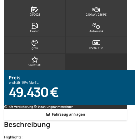
08/2025
210 kW / 286 PS
Elektro
Automatik
grau
0588 / CBZ
SA031008
Preis
enthält 19% MwSt.
49.430 €
Kfz-Versicherung
Inzahlungnahmerechner
Fahrzeug anfragen
Beschreibung
Highlights: