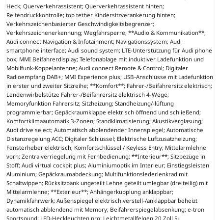
Heck; Querverkehrassistent; Querverkehrassistent hinten;
Reifendruckkontrolle; top tether Kindersitzverankerung hinten;
Verkehrszeichenbasierter Geschwindigkeitsbegrenzer;
Verkehrszeichenerkennung; Wegfahrsperre; **Audio & Kommunikation**;
Audi connect Navigation & Infotainment; Navigationssystem; Audi
smartphone interface; Audi sound system; LTE-Unterstützung für Audi phone
box; MMI Beifahrerdisplay; Telefonablage mit induktiver Ladefunktion und
Mobilfunk-Koppelantenne; Audi connect Remote & Control; Digitaler
Radioempfang DAB+; MMI Experience plus; USB-Anschlüsse mit Ladefunktion
in erster und zweiter Sitzreihe; **Komfort**; Fahrer-/Beifahrersitz elektrisch;
Lendenwirbelstütze Fahrer-/Beifahrersitz elektrisch 4-Wege;
Memoryfunktion Fahrersitz; Sitzheizung; Standheizung/-lüftung
programmierbar; Gepäckraumklappe elektrisch öffnend und schließend;
Komfortklimaautomatik 3-Zonen; Standklimatisierung; Akustikverglasung;
Audi drive select; Automatisch abblendender Innenspiegel; Automatische
Distanzregelung ACC; Digitaler Schlüssel; Elektrische Luftzusatzheizung;
Fensterheber elektrisch; Komfortschlüssel / Keyless Entry; Mittelarmlehne
vorn; Zentralverriegelung mit Fernbedienung; **Interieur**; Sitzbezüge in
Stoff; Audi virtual cockpit plus; Aluminiumoptik im Interieur; Einstiegsleisten
Aluminium; Gepäckraumabdeckung; Multifunktionslederlenkrad mit
Schaltwippen; Rücksitzbank ungeteilt Lehne geteilt umlegbar (dreiteilig) mit
Mittelarmlehne; **Exterieur**; Anhängerkupplung anklappbar;
Dynamikfahrwerk; Außenspiegel elektrisch verstell-/anklappbar beheizt
automatisch abblendend mit Memory; Beifahrerspiegelabsenkung; e-tron
Sportsound; LED-Heckleuchten pro; Leichtmetallfelgen 20 Zoll 5-