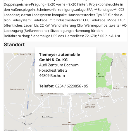
Doppelspeichen-Prägung - 8x20 vorne - 9x20 hinten; Projektionsleuchte in
den Außenspiegeln; Scheinwerferreinigungsanlage SRA; **Sonstiges**; CCS
Ladedose; e-tron Ladesystem kompakt; Haushaltsstecker Typ E/F für das e-
tron Ladesystem; Ladekabel mit Industriestecker CEE; Ladekabel Mode 3 für
öffentliches Laden bis 22 kW; Wandhalterung Clip; Wärmepumpe; zweiter AC-
Ladezugang (Beifahrerseite); Sitzbelegungserkennung für den
Beifahrerairbag; * ehemalige UPE des Herstellers: 72.670; * 00 ? inkl. Ust
Standort
Tiemeyer automobile
GmbH & Co. KG
Audi Zentrum Bochum
Porschestraße 2
44809 Bochum
Telefon:
0234 / 6220856 - 95