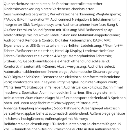
Querverkehrassistent hinten; Reifendruckkontrolle; top tether
Kindersitzverankerung hinten; Verkehrszeichenbasierter
Geschwindigkeitsbegrenzer; Verkehrszeichenerkennung; Wegfahrsperre;
**Audio & Kommunikation**; Audi connect Navigation & Infotainment mit
integrierter SIM; Navigationssystem; Audi smartphone interface; Bang &
Olufsen Premium Sound System mit 3D Klang; MMI Beifahrerdisplay;
Telefonablage mit induktiver Ladefunktion und Mobilfunk-Koppelantenne;
Audi connect Remote & Control; Digitaler Radioempfang DAB+; MMI
Experience pro; USB-Schnittstellen mit erhöhter Ladeleistung; **Komfort**;
Fahrer-/Beifahrersitz elektrisch; Head-Up Display; Lendenwirbelstütze
Fahrer-/Beifahrersitz elektrisch 4-Wege; Memoryfunktion Fahrersitz;
Sitzheizung; Gepäckraumklappe elektrisch öffnend und schließend;
Komfortklimaautomatik 4-Zonen; Akustikverglasung; Audi drive select;
Automatisch abblendender Innenspiegel; Automatische Distanzregelung
ACC; Digitaler Schlüssel; Fensterheber elektrisch; Komfortmittelarmlehne
vorn; Komfortschlüssel / Keyless Entry; Verglasung hinten abgedunkelt;
**Interieur**; Sitzbezüge in Teilleder; Audi virtual cockpit plus; Dachhimmel
in schwarz; Sportsitze; Aluminiumoptik im Interieur; Einstiegleisten mit
beleuchteter Aluminiumeinlage; Multifunktionssportlederlenkrad 3-Speichen
oben und unten abgeflacht mit Schaltwippen; **Exterieur**;
Anhängerkupplung anklappbar; S-Sportfahrwerk; Außenspiegel elektrisch
verstell-/anklappbar beheizt automatisch abblendend; Außenspiegelgehäuse
in Schwarz hochglänzend; Außenspiegel mit Memory;
Beifahrerspiegelabsenkung; LED-Heckleuchten pro; Leichtmetallfelgen 19
Zoll 5-Doppelspeichen-Design; Projektionsleuchte in den Außenspiegeln;