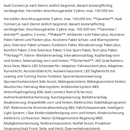
Audi Connect je nach Dienst zeitlich begrenzt, danach kostenpflichtig
verlängerbar; Hersteller-Anschlussgarantie 3 Jahre, max. 100.000 km
Hersteller-Anschlussgarantie 3 Jahre, max. 100.000 km; **Garantie**; Audi
Connect je nach Dienst zeitlich begrenzt; danach kostenpflichtig
verlängerbar; Anschlussgarantie 3 Jahre max. 100.000 km; **Getriebe /
Antrieb**; quattro; S tronic; **Pakete**; Ambiente Licht Paket plus; Assistenz
Paket Fahren und Parken plus; Assistenz Paket Schutz- und Warnsysteme
plus; Exterieur Paket schwarz; Funktions Paket; Klimatisierungs Paket plus;
Komfort Paket; S line Exterieur Paket; S line Sport Paket; Tech plus Paket;
**Airbags**; Fahrer-/Beifahrerairbag; Interaktionsairbag; Kopfairbag vorn
und hinten; Seitenairbag vorn und hinten; **Sicherheit**; 360 Grad Kamera -
Area View; Matrix LED Scheinwerfer; Adaptiver Fahrassistent plus; Adaptives
Kurvenlicht; Assistenzfahrlicht; Ausweichassistent; LED Tagfahrlicht mit
Leaving und Coming Home Funktion; Spurverlassenswarnung;
Spurwechselassistent Side Assist; Abbiegeassistent; Abbiegeassistent hinten;
Akustisches Fahrzeug-Warnsystem; Antiblockiersystem ABS;
Antischlupfregelung ASR; Audi connect Notruf & Service;
Aufmerksamkeitserkennung; Ausstiegswarnung; Beifahrerairbag
Deaktivierung; Einparkhilfe vorn und hinten; Elektrisches Stabilitätsprogramm
ESP; Elektronische Bremskraftverteilung EBV; Fahrlichtautomatik; Intelligent
Light System; i-Size Kindersitzbefestigung vorn und hinten; Kindersicherung
elektrisch; Lichtsensor; Motor-Schleppmoment-Regelung MSR;
Müdigkeitserkennung; Notbremsassistent; Notfall Assist; Proaktiver
Insassenschutz Front; Seite und Heck; Querverkehrassistent;