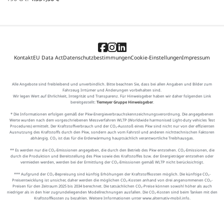
Kontakt
EU Data Act
Datenschutzbestimmungen
Cookie-Einstellungen
Impressum
Alle Angebote sind freibleibend und unverbindlich. Bitte beachten Sie, dass bei allen Angaben und Bilder zum
Fahrzeug Irrtümer und Änderungen vorbehalten sind.
Wir legen Wert auf Ehrlichkeit, Integrität und Transparenz. Für Hinweisgeber haben wir daher folgenden Link
bereitgestellt:
Tiemeyer Gruppe Hinweisgeber
.
* Die Informationen erfolgen gemäß der Pkw-Energieverbrauchskennzeichnungsverordnung. Die angegebenen
Werte wurden nach dem vorgeschriebenen Messverfahren WLTP (Worldwide harmonised Light-duty vehicles Test
Procedures) ermittelt. Der Kraftstoffverbrauch und der CO₂-Ausstoß eines Pkw sind nicht nur von der effizienten
Ausnutzung des Kraftstoffs durch den Pkw, sondern auch vom Fahrstil und anderen nichttechnischen Faktoren
abhängig. CO₂ ist das für die Erderwärmung hauptsächlich verantwortliche Treibhausgas.
** Es werden nur die CO₂-Emissionen angegeben, die durch den Betrieb des Pkw entstehen. CO₂-Emissionen, die
durch die Produktion und Bereitstellung des Pkw sowie des Kraftstoffes bzw. der Energieträger entstehen oder
vermieden werden, werden bei der Ermittlung der CO₂-Emissionen gemäß WLTP nicht berücksichtigt.
*** Aufgrund der CO₂-Bepreisung sind künftig Erhöhungen der Kraftstoffkosten möglich. Die künftige CO₂-
Preisentwicklung ist unsicher, daher werden die möglichen CO₂-Kosten anhand von drei angenommenen CO₂-
Preisen für den Zeitraum 2025 bis 2034 berechnet. Die tatsächlichen CO₂-Preise können sowohl höher als auch
niedriger als in den hier zugrundeliegenden Modellrechnungen ausfallen. Die CO₂-Kosten sind beim Tanken mit den
Kraftstoffkosten zu bezahlen. Weitere Informationen unter www.alternativ-mobil.info.