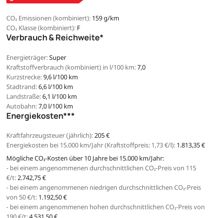
CO₂ Emissionen (kombiniert):
159 g/km
CO₂ Klasse (kombiniert):
F
Verbrauch & Reichweite*
Energieträger:
Super
Kraftstoffverbrauch (kombiniert) in l/100 km:
7,0
Kurzstrecke:
9,6 l/100 km
Stadtrand:
6,6 l/100 km
Landstraße:
6,1 l/100 km
Autobahn:
7,0 l/100 km
Energiekosten***
Kraftfahrzeugsteuer (jährlich):
205 €
Energiekosten bei 15.000 km/Jahr (Kraftstoffpreis:
1,
73
€
/l):
1.813,35 €
Mögliche CO₂-Kosten über 10 Jahre bei 15.000 km/Jahr:
- bei einem angenommenen durchschnittlichen CO₂-Preis von 115
€/t:
2.742,75 €
- bei einem angenommenen niedrigen durchschnittlichen CO₂-Preis
von 50 €/t:
1.192,50 €
- bei einem angenommenen hohen durchschnittlichen CO₂-Preis von
190 €/t:
4.531,50 €