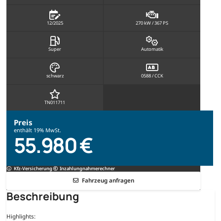
12/2025
270 kW / 367 PS
Super
Automatik
schwarz
0588 / CCK
TN011711
Preis
enthält 19% MwSt.
55.980 €
Kfz-Versicherung
Inzahlungnahmerechner
Fahrzeug anfragen
Beschreibung
Highlights: