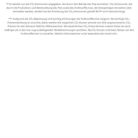
** Es werden nur die CO₂-Emissionen angegeben, die durch den Betrieb des Pkw entstehen. CO₂-Emissionen, die
durch die Produktion und Bereitstellung des Pkw sowie des Kraftstoffes bzw. der Energieträger entstehen oder
vermieden werden, werden bei der Ermittlung der CO₂-Emissionen gemäß WLTP nicht berücksichtigt.
*** Aufgrund der CO₂-Bepreisung sind künftig Erhöhungen der Kraftstoffkosten möglich. Die künftige CO₂-
Preisentwicklung ist unsicher, daher werden die möglichen CO₂-Kosten anhand von drei angenommenen CO₂-
Preisen für den Zeitraum 2025 bis 2034 berechnet. Die tatsächlichen CO₂-Preise können sowohl höher als auch
niedriger als in den hier zugrundeliegenden Modellrechnungen ausfallen. Die CO₂-Kosten sind beim Tanken mit den
Kraftstoffkosten zu bezahlen. Weitere Informationen unter www.alternativ-mobil.info.