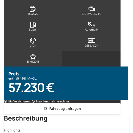
09/2025
270 kW / 367 PS
Super
Automatik
grün
0588 / CCK
TN012248
Preis
enthält 19% MwSt.
57.230 €
Kfz-Versicherung
Inzahlungnahmerechner
Fahrzeug anfragen
Beschreibung
Highlights: