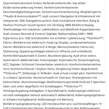
Querverkehrassistent hinten; Reifendruckkontrolle; top tether
Kindersitzverankerung hinten; Verkehrszeichenbasierter
Geschwindigkeitsbegrenzer; Verkehrszeichenerkennung; Wegfahrsperre;
**Audio & Kommunikation**; Audi connect Navigation & Infotainment mit
integrierter SIM; Navigationssystem; Audi smartphone interface; Bang &
Olufsen Premium Sound System mit 3D Klang; MMI Beifahrerdisplay;
Telefonablage mit induktiver Ladefunktion und Mobilfunk-Koppelantenne;
Audi connect Remote & Control; Digitaler Radioempfang DAB+; MMI
Experience pro; USB-Schnittstellen mit erhöhter Ladeleistung; **Komfort**;
Fahrer-/Beifahrersitz elektrisch; Head-Up Display; Lendenwirbelstütze
Fahrer-/Beifahrersitz elektrisch 4-Wege; Memoryfunktion Fahrersitz;
Sitzheizung; Gepäckraumklappe elektrisch öffnend und schließend;
Komfortklimaautomatik 4-Zonen; Akustikverglasung; Audi drive select;
Automatisch abblendender Innenspiegel; Automatische Distanzregelung
ACC; Digitaler Schlüssel; Fensterheber elektrisch; Komfortmittelarmlehne
vorn; Komfortschlüssel / Keyless Entry; Verglasung hinten abgedunkelt;
**Interieur**; Sitzbezüge in Teilleder; Audi virtual cockpit plus; Dachhimmel
in schwarz; Sportsitze; Aluminiumoptik im Interieur; Einstiegleisten mit
beleuchteter Aluminiumeinlage; Multifunktionssportlederlenkrad 3-Speichen
oben und unten abgeflacht mit Schaltwippen; **Exterieur**;
Anhängerkupplung anklappbar; S-Sportfahrwerk; Außenspiegel elektrisch
verstell-/anklappbar beheizt automatisch abblendend; Außenspiegelgehäuse
in Schwarz hochglänzend; Außenspiegel mit Memory;
Beifahrerspiegelabsenkung; LED-Heckleuchten pro; Leichtmetallfelgen 19
Zoll 5-Doppelspeichen-Design; Projektionsleuchte in den Außenspiegeln;