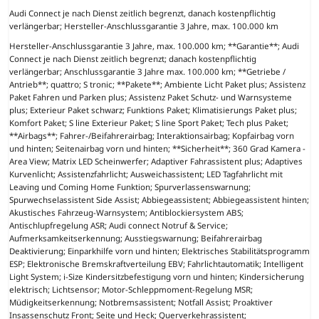
Audi Connect je nach Dienst zeitlich begrenzt, danach kostenpflichtig
verlängerbar; Hersteller-Anschlussgarantie 3 Jahre, max. 100.000 km
Hersteller-Anschlussgarantie 3 Jahre, max. 100.000 km; **Garantie**; Audi
Connect je nach Dienst zeitlich begrenzt; danach kostenpflichtig
verlängerbar; Anschlussgarantie 3 Jahre max. 100.000 km; **Getriebe /
Antrieb**; quattro; S tronic; **Pakete**; Ambiente Licht Paket plus; Assistenz
Paket Fahren und Parken plus; Assistenz Paket Schutz- und Warnsysteme
plus; Exterieur Paket schwarz; Funktions Paket; Klimatisierungs Paket plus;
Komfort Paket; S line Exterieur Paket; S line Sport Paket; Tech plus Paket;
**Airbags**; Fahrer-/Beifahrerairbag; Interaktionsairbag; Kopfairbag vorn
und hinten; Seitenairbag vorn und hinten; **Sicherheit**; 360 Grad Kamera -
Area View; Matrix LED Scheinwerfer; Adaptiver Fahrassistent plus; Adaptives
Kurvenlicht; Assistenzfahrlicht; Ausweichassistent; LED Tagfahrlicht mit
Leaving und Coming Home Funktion; Spurverlassenswarnung;
Spurwechselassistent Side Assist; Abbiegeassistent; Abbiegeassistent hinten;
Akustisches Fahrzeug-Warnsystem; Antiblockiersystem ABS;
Antischlupfregelung ASR; Audi connect Notruf & Service;
Aufmerksamkeitserkennung; Ausstiegswarnung; Beifahrerairbag
Deaktivierung; Einparkhilfe vorn und hinten; Elektrisches Stabilitätsprogramm
ESP; Elektronische Bremskraftverteilung EBV; Fahrlichtautomatik; Intelligent
Light System; i-Size Kindersitzbefestigung vorn und hinten; Kindersicherung
elektrisch; Lichtsensor; Motor-Schleppmoment-Regelung MSR;
Müdigkeitserkennung; Notbremsassistent; Notfall Assist; Proaktiver
Insassenschutz Front; Seite und Heck; Querverkehrassistent;