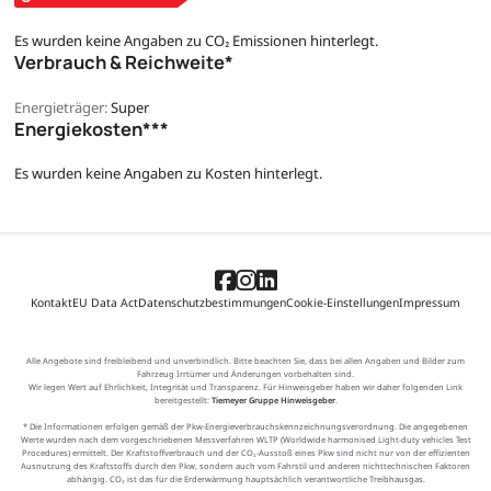
Es wurden keine Angaben zu CO₂ Emissionen hinterlegt.
Verbrauch & Reichweite*
Energieträger:
Super
Energiekosten***
Es wurden keine Angaben zu Kosten hinterlegt.
Kontakt
EU Data Act
Datenschutzbestimmungen
Cookie-Einstellungen
Impressum
Alle Angebote sind freibleibend und unverbindlich. Bitte beachten Sie, dass bei allen Angaben und Bilder zum
Fahrzeug Irrtümer und Änderungen vorbehalten sind.
Wir legen Wert auf Ehrlichkeit, Integrität und Transparenz. Für Hinweisgeber haben wir daher folgenden Link
bereitgestellt:
Tiemeyer Gruppe Hinweisgeber
.
* Die Informationen erfolgen gemäß der Pkw-Energieverbrauchskennzeichnungsverordnung. Die angegebenen
Werte wurden nach dem vorgeschriebenen Messverfahren WLTP (Worldwide harmonised Light-duty vehicles Test
Procedures) ermittelt. Der Kraftstoffverbrauch und der CO₂-Ausstoß eines Pkw sind nicht nur von der effizienten
Ausnutzung des Kraftstoffs durch den Pkw, sondern auch vom Fahrstil und anderen nichttechnischen Faktoren
abhängig. CO₂ ist das für die Erderwärmung hauptsächlich verantwortliche Treibhausgas.