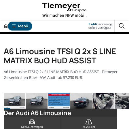
5.466
Fahrzeuge
Menü
sofort verfügbar
A6 Limousine TFSI Q 2x S LINE
MATRIX BuO HuD ASSIST
A6 Limousine TFSI Q 2x S LINE MATRIX BuO HuD ASSIST - Tiemeyer
Gelsenkirchen-Buer - VW, Audi - ab 57.230 EUR
Der Audi A6 Limousine
Gebrauchtwagen
21.204 km