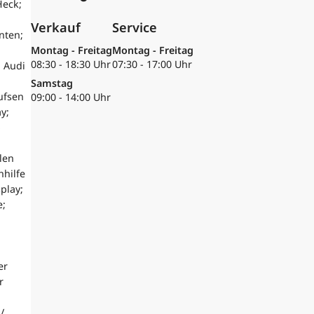
Heck;
Verkauf
Service
nten;
Montag - Freitag
Montag - Freitag
08:30 - 18:30 Uhr
07:30 - 17:00 Uhr
 Audi
Samstag
ufsen
09:00 - 14:00 Uhr
y;
-
len
hhilfe
play;
e;
er
r
/