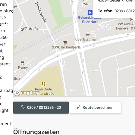
hren
e plus;
Telefon:
0209 / 8812
t; S
s**;
orn
 360
ver
t;
ng
stent
S;
airbag
d
he
0209 / 8812286 - 20
Route berechnen
Light
oment-
Öffnungszeiten