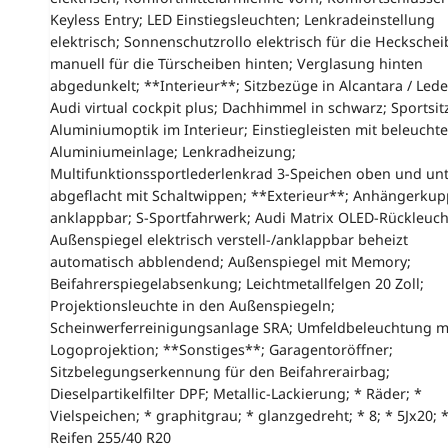
Keyless Entry; LED Einstiegsleuchten; Lenkradeinstellung
elektrisch; Sonnenschutzrollo elektrisch für die Heckschei
manuell für die Türscheiben hinten; Verglasung hinten
abgedunkelt; **Interieur**; Sitzbezüge in Alcantara / Lede
Audi virtual cockpit plus; Dachhimmel in schwarz; Sportsit
Aluminiumoptik im Interieur; Einstiegleisten mit beleuchte
Aluminiumeinlage; Lenkradheizung;
Multifunktionssportlederlenkrad 3-Speichen oben und un
abgeflacht mit Schaltwippen; **Exterieur**; Anhängerku
anklappbar; S-Sportfahrwerk; Audi Matrix OLED-Rückleuch
Außenspiegel elektrisch verstell-/anklappbar beheizt
automatisch abblendend; Außenspiegel mit Memory;
Beifahrerspiegelabsenkung; Leichtmetallfelgen 20 Zoll;
Projektionsleuchte in den Außenspiegeln;
Scheinwerferreinigungsanlage SRA; Umfeldbeleuchtung m
Logoprojektion; **Sonstiges**; Garagentoröffner;
Sitzbelegungserkennung für den Beifahrerairbag;
Dieselpartikelfilter DPF; Metallic-Lackierung; * Räder; *
Vielspeichen; * graphitgrau; * glanzgedreht; * 8; * 5Jx20; 
Reifen 255/40 R20