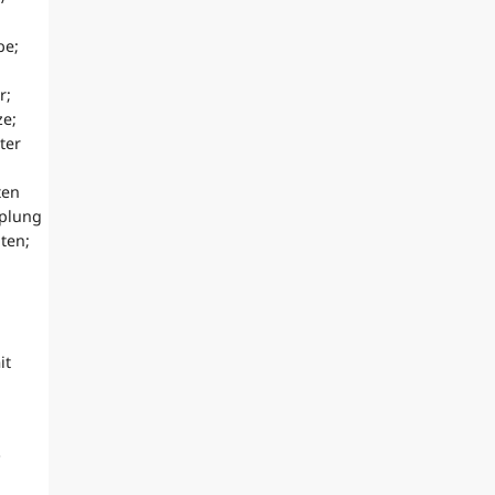
be;
r;
ze;
ter
ten
pplung
ten;
it
*