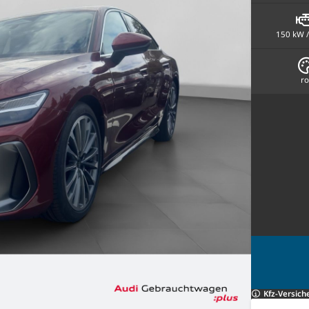
150 kW /
ro
Kfz-Versich