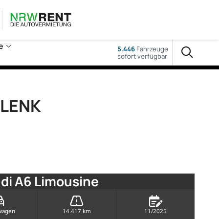
e
5.446
Fahrzeuge
sofort verfügbar
DLENK
di A6 Limousine
wagen
14.417 km
11/2025