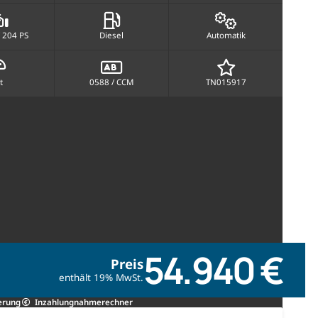
 204 PS
Diesel
Automatik
t
0588 / CCM
TN015917
54.940 €
Preis
enthält 19% MwSt.
erung
Inzahlungnahmerechner