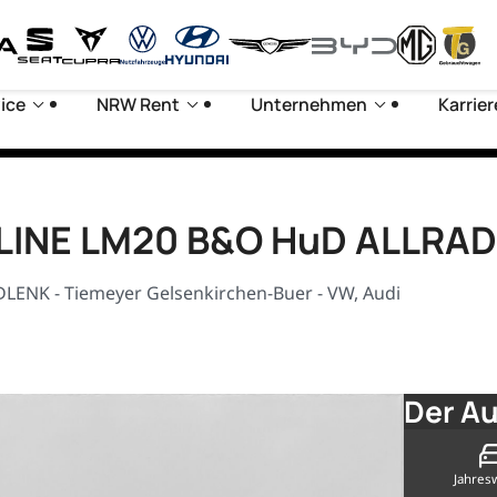
ice
NRW Rent
Unternehmen
Karrier
S LINE LM20 B&O HuD ALLRA
LENK - Tiemeyer Gelsenkirchen-Buer - VW, Audi
Der Au
Jahres