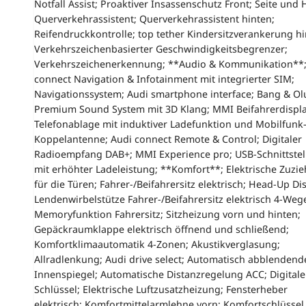
Notfall Assist; Proaktiver Insassenschutz Front; Seite und 
Querverkehrassistent; Querverkehrassistent hinten;
Reifendruckkontrolle; top tether Kindersitzverankerung hi
Verkehrszeichenbasierter Geschwindigkeitsbegrenzer;
Verkehrszeichenerkennung; **Audio & Kommunikation**;
connect Navigation & Infotainment mit integrierter SIM;
Navigationssystem; Audi smartphone interface; Bang & Ol
Premium Sound System mit 3D Klang; MMI Beifahrerdispla
Telefonablage mit induktiver Ladefunktion und Mobilfunk
Koppelantenne; Audi connect Remote & Control; Digitaler
Radioempfang DAB+; MMI Experience pro; USB-Schnittstel
mit erhöhter Ladeleistung; **Komfort**; Elektrische Zuzie
für die Türen; Fahrer-/Beifahrersitz elektrisch; Head-Up Dis
Lendenwirbelstütze Fahrer-/Beifahrersitz elektrisch 4-Weg
Memoryfunktion Fahrersitz; Sitzheizung vorn und hinten;
Gepäckraumklappe elektrisch öffnend und schließend;
Komfortklimaautomatik 4-Zonen; Akustikverglasung;
Allradlenkung; Audi drive select; Automatisch abblendend
Innenspiegel; Automatische Distanzregelung ACC; Digitale
Schlüssel; Elektrische Luftzusatzheizung; Fensterheber
elektrisch; Komfortmittelarmlehne vorn; Komfortschlüssel 