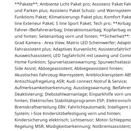
**Pakete**; Ambiente Licht Paket pro; Assistenz Paket Fa
und Parken plus; Assistenz Paket Schutz- und Warnsystem
Funktions Paket; Klimatisierungs Paket plus; Komfort Pake
line Exterieur Paket; S line Sport Paket; Tech pro; **Airbag
Fahrer-/Beifahrerairbag; Interaktionsairbag; Kopfairbag v
und hinten; Seitenairbag vorn und hinten; **Sicherheit**;
Grad Kamera - Area View; Matrix LED Scheinwerfer; Adapti
Fahrassistent plus; Adaptives Kurvenlicht; Assistenzfahrlich
Ausweichassistent; LED Tagfahrlicht mit Leaving und Comi
Home Funktion; Spurverlassenswarnung; Spurwechselassi
Side Assist; Abbiegeassistent; Abbiegeassistent hinten;
Akustisches Fahrzeug-Warnsystem; Antiblockiersystem AB
Antischlupfregelung ASR; Audi connect Notruf & Service;
Aufmerksamkeitserkennung; Ausstiegswarnung; Beifahrer
Deaktivierung; Diebstahlwarnanlage; Einparkhilfe vorn un
hinten; Elektrisches Stabilitätsprogramm ESP; Elektronisc
Bremskraftverteilung EBV; Fahrlichtautomatik; Intelligent 
System; i-Size Kindersitzbefestigung vorn und hinten;
Kindersicherung elektrisch; Lichtsensor; Motor-Schleppm
Regelung MSR; Müdigkeitserkennung; Notbremsassistent;