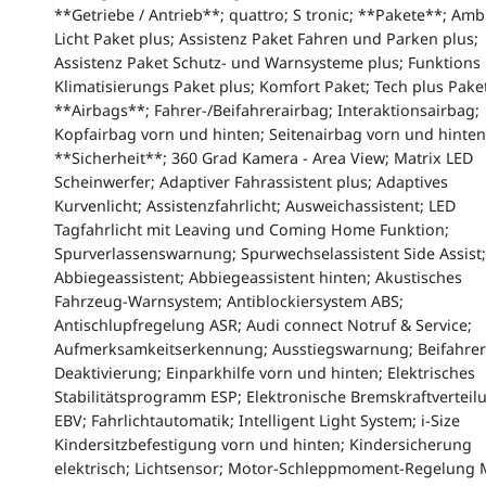
**Getriebe / Antrieb**; quattro; S tronic; **Pakete**; Amb
Licht Paket plus; Assistenz Paket Fahren und Parken plus;
Assistenz Paket Schutz- und Warnsysteme plus; Funktions 
Klimatisierungs Paket plus; Komfort Paket; Tech plus Paket
**Airbags**; Fahrer-/Beifahrerairbag; Interaktionsairbag;
Kopfairbag vorn und hinten; Seitenairbag vorn und hinten
**Sicherheit**; 360 Grad Kamera - Area View; Matrix LED
Scheinwerfer; Adaptiver Fahrassistent plus; Adaptives
Kurvenlicht; Assistenzfahrlicht; Ausweichassistent; LED
Tagfahrlicht mit Leaving und Coming Home Funktion;
Spurverlassenswarnung; Spurwechselassistent Side Assist;
Abbiegeassistent; Abbiegeassistent hinten; Akustisches
Fahrzeug-Warnsystem; Antiblockiersystem ABS;
Antischlupfregelung ASR; Audi connect Notruf & Service;
Aufmerksamkeitserkennung; Ausstiegswarnung; Beifahrer
Deaktivierung; Einparkhilfe vorn und hinten; Elektrisches
Stabilitätsprogramm ESP; Elektronische Bremskraftverteil
EBV; Fahrlichtautomatik; Intelligent Light System; i-Size
Kindersitzbefestigung vorn und hinten; Kindersicherung
elektrisch; Lichtsensor; Motor-Schleppmoment-Regelung 