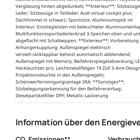
Verglasung hinten abgedunkelt; **Interieur**; Sitzbezüge
Leder; Sitzbezüge in Teilleder; Audi virtual cockpit plus;
Dachhimmel in schwarz; Sportsitze; Aluminiumoptik im
Interieur; Einstiegleisten mit beleuchteter Aluminiumeinla
Multifunktionssportlederlenkrad 3-Speichen oben und un
abgeflacht mit Schaltwippen; **Exterieur**; Vorbereitung 
Anhängerkupplung; Außenspiegel elektrisch
verstell-/anklappbar beheizt automatisch abblendend;
Außenspiegel mit Memory; Beifahrerspiegelabsenkung; L
Heckleuchten pro; Leichtmetallfelgen 19 Zoll 5-Arm-Design
Projektionsleuchte in den Außenspiegeln;
Scheinwerferreinigungsanlage SRA; **Sonstiges**;
Sitzbelegungserkennung für den Beifahrerairbag;
Dieselpartikelfilter DPF; Metallic-Lackierung
Information über den Energiev
CO₂ Emissionen**
Verbrauch