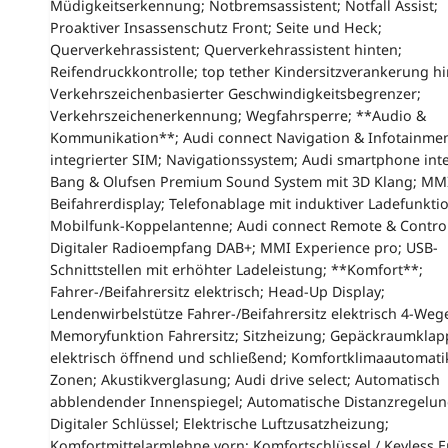
Müdigkeitserkennung; Notbremsassistent; Notfall Assist;
Proaktiver Insassenschutz Front; Seite und Heck;
Querverkehrassistent; Querverkehrassistent hinten;
Reifendruckkontrolle; top tether Kindersitzverankerung hi
Verkehrszeichenbasierter Geschwindigkeitsbegrenzer;
Verkehrszeichenerkennung; Wegfahrsperre; **Audio &
Kommunikation**; Audi connect Navigation & Infotainmen
integrierter SIM; Navigationssystem; Audi smartphone inte
Bang & Olufsen Premium Sound System mit 3D Klang; MM
Beifahrerdisplay; Telefonablage mit induktiver Ladefunkti
Mobilfunk-Koppelantenne; Audi connect Remote & Control
Digitaler Radioempfang DAB+; MMI Experience pro; USB-
Schnittstellen mit erhöhter Ladeleistung; **Komfort**;
Fahrer-/Beifahrersitz elektrisch; Head-Up Display;
Lendenwirbelstütze Fahrer-/Beifahrersitz elektrisch 4-Weg
Memoryfunktion Fahrersitz; Sitzheizung; Gepäckraumklap
elektrisch öffnend und schließend; Komfortklimaautomati
Zonen; Akustikverglasung; Audi drive select; Automatisch
abblendender Innenspiegel; Automatische Distanzregelun
Digitaler Schlüssel; Elektrische Luftzusatzheizung;
Komfortmittelarmlehne vorn; Komfortschlüssel / Keyless E