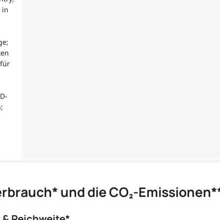
 in
ge;
ten
für
ED-
;
erbrauch* und die CO₂-Emissionen*
 & Reichweite*