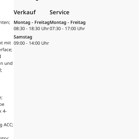
Verkauf
Service
nten;
Montag - Freitag
Montag - Freitag
08:30 - 18:30 Uhr
07:30 - 17:00 Uhr
Samstag
t mit
09:00 - 14:00 Uhr
rface;
I
on und
;
e;
pe
k 4-
g ACC;
ntry;