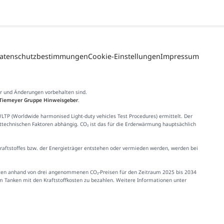
atenschutzbestimmungen
Cookie-Einstellungen
Impressum
er und Änderungen vorbehalten sind.
Tiemeyer Gruppe Hinweisgeber
.
 (Worldwide harmonised Light-duty vehicles Test Procedures) ermittelt. Der
httechnischen Faktoren abhängig. CO₂ ist das für die Erderwärmung hauptsächlich
Kraftstoffes bzw. der Energieträger entstehen oder vermieden werden, werden bei
Kosten anhand von drei angenommenen CO₂-Preisen für den Zeitraum 2025 bis 2034
im Tanken mit den Kraftstoffkosten zu bezahlen. Weitere Informationen unter