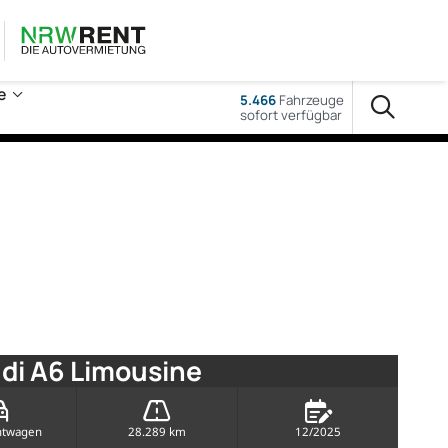
e
5.466
Fahrzeuge
sofort verfügbar
di A6 Limousine
htwagen
28.289 km
12/2025