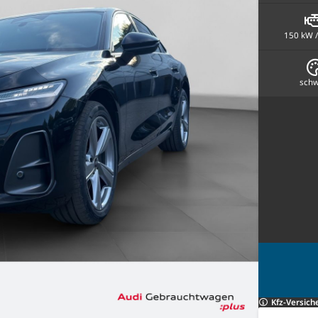
150 kW /
schw
Kfz-Versich