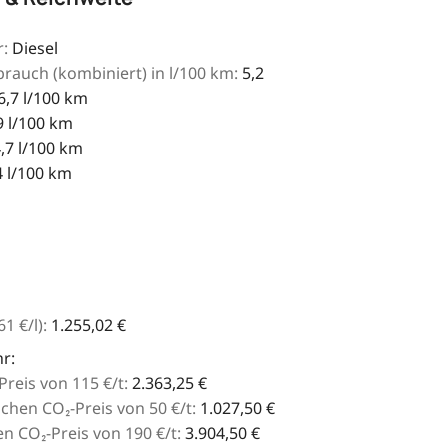
:
Diesel
brauch (kombiniert) in l/100 km:
5,2
6,7 l/100 km
9 l/100 km
,7 l/100 km
4 l/100 km
61
€
/l):
1.255,02 €
r:
reis von 115 €/t:
2.363,25 €
hen CO₂-Preis von 50 €/t:
1.027,50 €
 CO₂-Preis von 190 €/t:
3.904,50 €