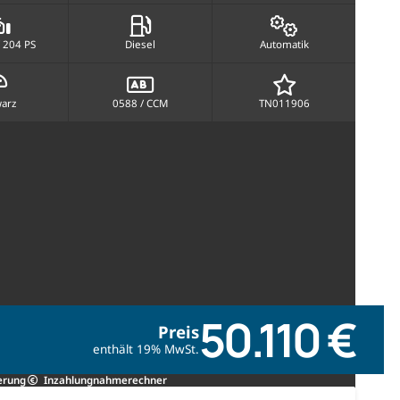
 204 PS
Diesel
Automatik
arz
0588 / CCM
TN011906
50.110 €
Preis
enthält 19% MwSt.
erung
Inzahlungnahmerechner