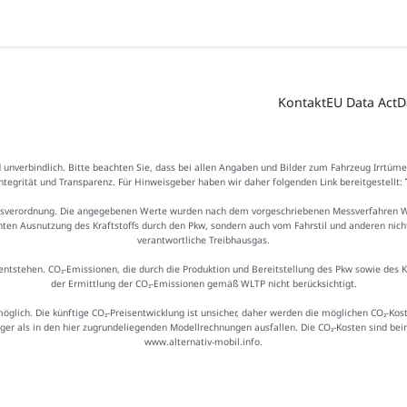
Kontakt
EU Data Act
D
d unverbindlich. Bitte beachten Sie, dass bei allen Angaben und Bilder zum Fahrzeug Irrtüm
Integrität und Transparenz. Für Hinweisgeber haben wir daher folgenden Link bereitgestellt:
sverordnung. Die angegebenen Werte wurden nach dem vorgeschriebenen Messverfahren WLTP
ienten Ausnutzung des Kraftstoffs durch den Pkw, sondern auch vom Fahrstil und anderen nic
verantwortliche Treibhausgas.
ntstehen. CO₂-Emissionen, die durch die Produktion und Bereitstellung des Pkw sowie des 
der Ermittlung der CO₂-Emissionen gemäß WLTP nicht berücksichtigt.
möglich. Die künftige CO₂-Preisentwicklung ist unsicher, daher werden die möglichen CO₂-
iger als in den hier zugrundeliegenden Modellrechnungen ausfallen. Die CO₂-Kosten sind be
www.alternativ-mobil.info.