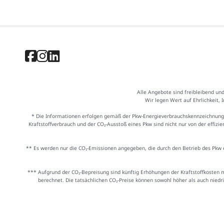
Alle Angebote sind freibleibend un
Wir legen Wert auf Ehrlichkeit, 
* Die Informationen erfolgen gemäß der Pkw-Energieverbrauchskennzeichnung
Kraftstoffverbrauch und der CO₂-Ausstoß eines Pkw sind nicht nur von der effiz
** Es werden nur die CO₂-Emissionen angegeben, die durch den Betrieb des Pkw e
*** Aufgrund der CO₂-Bepreisung sind künftig Erhöhungen der Kraftstoffkosten 
berechnet. Die tatsächlichen CO₂-Preise können sowohl höher als auch niedr