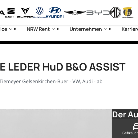
ice
NRW Rent
Unternehmen
Karrier
INE LEDER HuD B&O ASSIST
iemeyer Gelsenkirchen-Buer - VW, Audi - ab
Der Au
Gebrauc