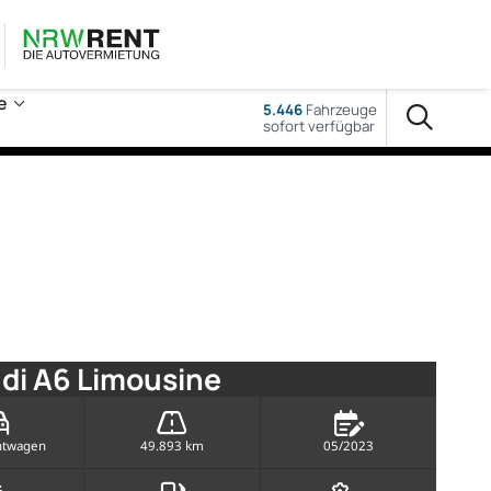
e
5.446
Fahrzeuge
sofort verfügbar
di A6 Limousine
htwagen
49.893 km
05/2023