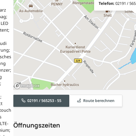
Telefon:
02191 / 565
arz
bag;
 LED
tent;
Audi
rung;
isches
ung
enzer;
g
;
;
02191 / 565253 - 55
Route berechnen
ct
 touch
s
LTE-
Öffnungszeiten
mium;