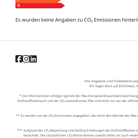
Es wurden keine Angaben zu CO₂ Emissionen hinterl
Alle Angebote sind freibleibend un
Wir legen Wert auf Ehrlichkeit, 
* Die Informationen erfolgen gemäß der Pkw-Energieverbrauchskennzeichnung
Kraftstoffverbrauch und der CO₂-Ausstoß eines Pkw sind nicht nur von der effiz
** Es werden nur die CO₂-Emissionen angegeben, die durch den Betrieb des Pkw e
*** Aufgrund der CO₂-Bepreisung sind künftig Erhöhungen der Kraftstoffkosten 
berechnet. Die tatsächlichen CO₂-Preise können sowohl höher als auch niedr