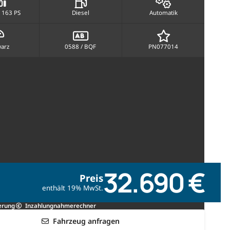
 163 PS
Diesel
Automatik
arz
0588 / BQF
PN077014
32.690 €
Preis
enthält 19% MwSt.
erung
Inzahlungnahmerechner
Fahrzeug anfragen