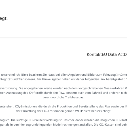
egt.
Kontakt
EU Data Act
D
d unverbindlich. Bitte beachten Sie, dass bei allen Angaben und Bilder zum Fahrzeug Irrtüm
Integrität und Transparenz. Für Hinweisgeber haben wir daher folgenden Link bereitgestellt:
sverordnung. Die angegebenen Werte wurden nach dem vorgeschriebenen Messverfahren WLTP
ienten Ausnutzung des Kraftstoffs durch den Pkw, sondern auch vom Fahrstil und anderen nic
verantwortliche Treibhausgas.
ntstehen. CO₂-Emissionen, die durch die Produktion und Bereitstellung des Pkw sowie des 
der Ermittlung der CO₂-Emissionen gemäß WLTP nicht berücksichtigt.
möglich. Die künftige CO₂-Preisentwicklung ist unsicher, daher werden die möglichen CO₂-
iger als in den hier zugrundeliegenden Modellrechnungen ausfallen. Die CO₂-Kosten sind be