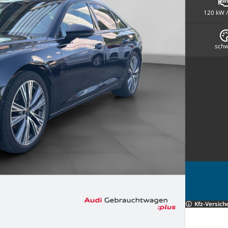
120 kW /
schw
Kfz-Versich