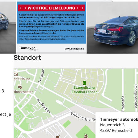
Standort
 3
ect je
Tiemeyer automob
Neuenteich 3
42897 Remscheid