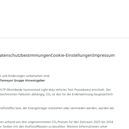
atenschutzbestimmungen
Cookie-Einstellungen
Impressum
er und Änderungen vorbehalten sind.
Tiemeyer Gruppe Hinweisgeber
.
 (Worldwide harmonised Light-duty vehicles Test Procedures) ermittelt. Der
httechnischen Faktoren abhängig. CO₂ ist das für die Erderwärmung hauptsächlich
Kraftstoffes bzw. der Energieträger entstehen oder vermieden werden, werden bei
Kosten anhand von drei angenommenen CO₂-Preisen für den Zeitraum 2025 bis 2034
im Tanken mit den Kraftstoffkosten zu bezahlen. Weitere Informationen unter