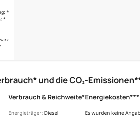
ng; *
; *
warz
*
erbrauch* und die CO₂-Emissionen*
Verbrauch & Reichweite*
Energiekosten***
Energieträger:
Diesel
Es wurden keine Angabe