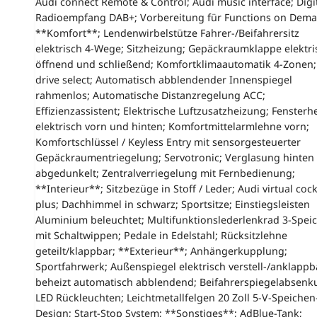
Audi connect Remote & Control; Audi music interface; Digi
Radioempfang DAB+; Vorbereitung für Functions on Dema
**Komfort**; Lendenwirbelstütze Fahrer-/Beifahrersitz
elektrisch 4-Wege; Sitzheizung; Gepäckraumklappe elektri
öffnend und schließend; Komfortklimaautomatik 4-Zonen;
drive select; Automatisch abblendender Innenspiegel
rahmenlos; Automatische Distanzregelung ACC;
Effizienzassistent; Elektrische Luftzusatzheizung; Fensterh
elektrisch vorn und hinten; Komfortmittelarmlehne vorn;
Komfortschlüssel / Keyless Entry mit sensorgesteuerter
Gepäckraumentriegelung; Servotronic; Verglasung hinten
abgedunkelt; Zentralverriegelung mit Fernbedienung;
**Interieur**; Sitzbezüge in Stoff / Leder; Audi virtual cock
plus; Dachhimmel in schwarz; Sportsitze; Einstiegsleisten
Aluminium beleuchtet; Multifunktionslederlenkrad 3-Spei
mit Schaltwippen; Pedale in Edelstahl; Rücksitzlehne
geteilt/klappbar; **Exterieur**; Anhängerkupplung;
Sportfahrwerk; Außenspiegel elektrisch verstell-/anklappb
beheizt automatisch abblendend; Beifahrerspiegelabsenk
LED Rückleuchten; Leichtmetallfelgen 20 Zoll 5-V-Speichen
Design; Start-Stop System; **Sonstiges**; AdBlue-Tank;