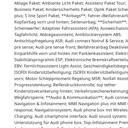
Ablage Paket; Ambiente Licht Paket; Assistenz Paket Tour;
Business Paket; Kindersicherheits Paket; Optik Paket Schw
plus; S line Sport Paket; **Airbags**; Fahrer-/Beifahrerair
Kopfairbag vorn und hinten; Seitenairbag; **Sicherheit**;
Scheinwerfer; Adaptiver Fahrassistent (AFA); Ausweichassis
Tagfahrlicht; Abbiegeassistent; Antiblockiersystem ABS;
Antischlupfregelung ASR; Audi connect Notruf & Service; 
pre sense; Audi pre sense front; Beifahrerairbag Deaktivie
Einparkhilfe vorn und hinten mit Parklenkassistent; Elektr
Stabilitätsprogramm ESP; Elektronische Bremskraftverteil
EBV; Fernlichtassistent Light Assist; Geschwindigkeitsbegr
ISOFIX Kindersitzbefestigung; ISOFIX Kindersitzbefestigun
vorn; Motor-Schleppmoment-Regelung MSR; Notfall Assist
Progressivlenkung; Reifendruckkontrolle; top tether
Kindersitzverankerung hinten; Verkehrszeichenerkennung
Wegfahrsperre; **Audio & Kommunikation**; Audi conne
Navigation & Infotainment; MMI Navigation plus mit MMI
response; Navigationssystem; Audi phone box mit Wireles
Charging; Audi smartphone interface; Audi sound system; 
Unterstützung für Audi phone box; Top-Infotainment Pre