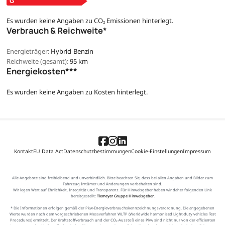
Es wurden keine Angaben zu CO₂ Emissionen hinterlegt.
Verbrauch & Reichweite*
Energieträger:
Hybrid-Benzin
Reichweite (gesamt):
95 km
Energiekosten***
Es wurden keine Angaben zu Kosten hinterlegt.
Kontakt
EU Data Act
Datenschutzbestimmungen
Cookie-Einstellungen
Impressum
Alle Angebote sind freibleibend und unverbindlich. Bitte beachten Sie, dass bei allen Angaben und Bilder zum
Fahrzeug Irrtümer und Änderungen vorbehalten sind.
Wir legen Wert auf Ehrlichkeit, Integrität und Transparenz. Für Hinweisgeber haben wir daher folgenden Link
bereitgestellt:
Tiemeyer Gruppe Hinweisgeber
.
* Die Informationen erfolgen gemäß der Pkw-Energieverbrauchskennzeichnungsverordnung. Die angegebenen
Werte wurden nach dem vorgeschriebenen Messverfahren WLTP (Worldwide harmonised Light-duty vehicles Test
Procedures) ermittelt. Der Kraftstoffverbrauch und der CO₂-Ausstoß eines Pkw sind nicht nur von der effizienten