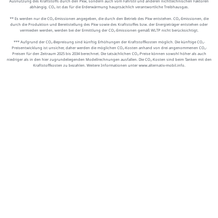
Ausnutzung des Kraftstoffs durch den Pkw, sondern auch vom Fahrstil und anderen nichttechnischen Faktoren
abhängig. CO₂ ist das für die Erderwärmung hauptsächlich verantwortliche Treibhausgas.
** Es werden nur die CO₂-Emissionen angegeben, die durch den Betrieb des Pkw entstehen. CO₂-Emissionen, die
durch die Produktion und Bereitstellung des Pkw sowie des Kraftstoffes bzw. der Energieträger entstehen oder
vermieden werden, werden bei der Ermittlung der CO₂-Emissionen gemäß WLTP nicht berücksichtigt.
*** Aufgrund der CO₂-Bepreisung sind künftig Erhöhungen der Kraftstoffkosten möglich. Die künftige CO₂-
Preisentwicklung ist unsicher, daher werden die möglichen CO₂-Kosten anhand von drei angenommenen CO₂-
Preisen für den Zeitraum 2025 bis 2034 berechnet. Die tatsächlichen CO₂-Preise können sowohl höher als auch
niedriger als in den hier zugrundeliegenden Modellrechnungen ausfallen. Die CO₂-Kosten sind beim Tanken mit den
Kraftstoffkosten zu bezahlen. Weitere Informationen unter www.alternativ-mobil.info.