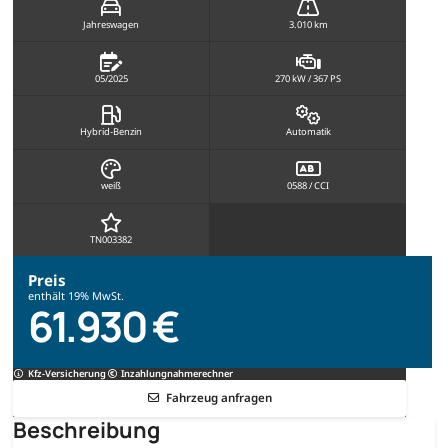
Jahreswagen
3.010 km
05/2025
270 kW / 367 PS
Hybrid-Benzin
Automatik
weiß
0588 / CCI
TN003382
Preis
enthält 19% MwSt.
61.930 €
Kfz-Versicherung
Inzahlungnahmerechner
Fahrzeug anfragen
Beschreibung