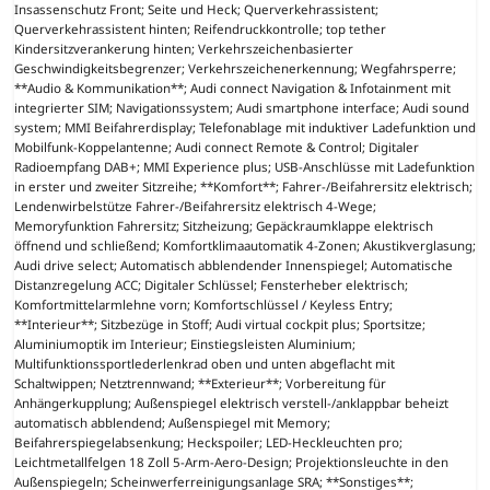
Insassenschutz Front; Seite und Heck; Querverkehrassistent;
Querverkehrassistent hinten; Reifendruckkontrolle; top tether
Kindersitzverankerung hinten; Verkehrszeichenbasierter
Geschwindigkeitsbegrenzer; Verkehrszeichenerkennung; Wegfahrsperre;
**Audio & Kommunikation**; Audi connect Navigation & Infotainment mit
integrierter SIM; Navigationssystem; Audi smartphone interface; Audi sound
system; MMI Beifahrerdisplay; Telefonablage mit induktiver Ladefunktion und
Mobilfunk-Koppelantenne; Audi connect Remote & Control; Digitaler
Radioempfang DAB+; MMI Experience plus; USB-Anschlüsse mit Ladefunktion
in erster und zweiter Sitzreihe; **Komfort**; Fahrer-/Beifahrersitz elektrisch;
Lendenwirbelstütze Fahrer-/Beifahrersitz elektrisch 4-Wege;
Memoryfunktion Fahrersitz; Sitzheizung; Gepäckraumklappe elektrisch
öffnend und schließend; Komfortklimaautomatik 4-Zonen; Akustikverglasung;
Audi drive select; Automatisch abblendender Innenspiegel; Automatische
Distanzregelung ACC; Digitaler Schlüssel; Fensterheber elektrisch;
Komfortmittelarmlehne vorn; Komfortschlüssel / Keyless Entry;
**Interieur**; Sitzbezüge in Stoff; Audi virtual cockpit plus; Sportsitze;
Aluminiumoptik im Interieur; Einstiegsleisten Aluminium;
Multifunktionssportlederlenkrad oben und unten abgeflacht mit
Schaltwippen; Netztrennwand; **Exterieur**; Vorbereitung für
Anhängerkupplung; Außenspiegel elektrisch verstell-/anklappbar beheizt
automatisch abblendend; Außenspiegel mit Memory;
Beifahrerspiegelabsenkung; Heckspoiler; LED-Heckleuchten pro;
Leichtmetallfelgen 18 Zoll 5-Arm-Aero-Design; Projektionsleuchte in den
Außenspiegeln; Scheinwerferreinigungsanlage SRA; **Sonstiges**;