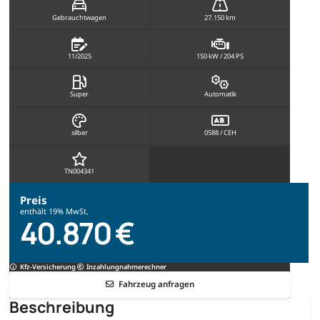
Gebrauchtwagen
27.150 km
11/2025
150 kW / 204 PS
Super
Automatik
silber
0588 / CEH
TN004341
Preis
enthält 19% MwSt.
40.870 €
Kfz-Versicherung
Inzahlungnahmerechner
Fahrzeug anfragen
Beschreibung