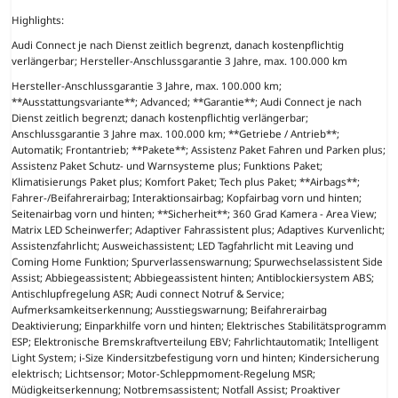
Highlights:
Audi Connect je nach Dienst zeitlich begrenzt, danach kostenpflichtig
verlängerbar; Hersteller-Anschlussgarantie 3 Jahre, max. 100.000 km
Hersteller-Anschlussgarantie 3 Jahre, max. 100.000 km;
**Ausstattungsvariante**; Advanced; **Garantie**; Audi Connect je nach
Dienst zeitlich begrenzt; danach kostenpflichtig verlängerbar;
Anschlussgarantie 3 Jahre max. 100.000 km; **Getriebe / Antrieb**;
Automatik; Frontantrieb; **Pakete**; Assistenz Paket Fahren und Parken plus;
Assistenz Paket Schutz- und Warnsysteme plus; Funktions Paket;
Klimatisierungs Paket plus; Komfort Paket; Tech plus Paket; **Airbags**;
Fahrer-/Beifahrerairbag; Interaktionsairbag; Kopfairbag vorn und hinten;
Seitenairbag vorn und hinten; **Sicherheit**; 360 Grad Kamera - Area View;
Matrix LED Scheinwerfer; Adaptiver Fahrassistent plus; Adaptives Kurvenlicht;
Assistenzfahrlicht; Ausweichassistent; LED Tagfahrlicht mit Leaving und
Coming Home Funktion; Spurverlassenswarnung; Spurwechselassistent Side
Assist; Abbiegeassistent; Abbiegeassistent hinten; Antiblockiersystem ABS;
Antischlupfregelung ASR; Audi connect Notruf & Service;
Aufmerksamkeitserkennung; Ausstiegswarnung; Beifahrerairbag
Deaktivierung; Einparkhilfe vorn und hinten; Elektrisches Stabilitätsprogramm
ESP; Elektronische Bremskraftverteilung EBV; Fahrlichtautomatik; Intelligent
Light System; i-Size Kindersitzbefestigung vorn und hinten; Kindersicherung
elektrisch; Lichtsensor; Motor-Schleppmoment-Regelung MSR;
Müdigkeitserkennung; Notbremsassistent; Notfall Assist; Proaktiver