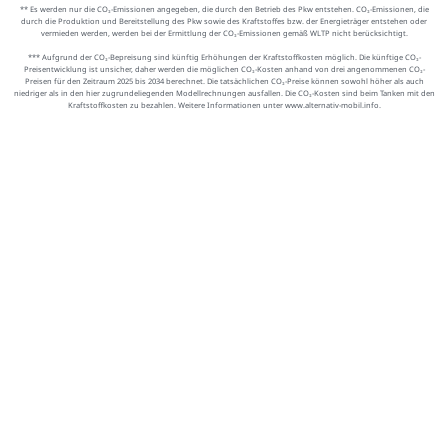
** Es werden nur die CO₂-Emissionen angegeben, die durch den Betrieb des Pkw entstehen. CO₂-Emissionen, die
durch die Produktion und Bereitstellung des Pkw sowie des Kraftstoffes bzw. der Energieträger entstehen oder
vermieden werden, werden bei der Ermittlung der CO₂-Emissionen gemäß WLTP nicht berücksichtigt.
*** Aufgrund der CO₂-Bepreisung sind künftig Erhöhungen der Kraftstoffkosten möglich. Die künftige CO₂-
Preisentwicklung ist unsicher, daher werden die möglichen CO₂-Kosten anhand von drei angenommenen CO₂-
Preisen für den Zeitraum 2025 bis 2034 berechnet. Die tatsächlichen CO₂-Preise können sowohl höher als auch
niedriger als in den hier zugrundeliegenden Modellrechnungen ausfallen. Die CO₂-Kosten sind beim Tanken mit den
Kraftstoffkosten zu bezahlen. Weitere Informationen unter www.alternativ-mobil.info.