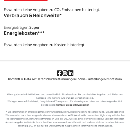
Es wurden keine Angaben zu CO₂ Emissionen hinterlegt.
Verbrauch & Reichweite*
Energieträger:
Super
Energiekosten***
Es wurden keine Angaben zu Kosten hinterlegt.
Kontakt
EU Data Act
Datenschutzbestimmungen
Cookie-Einstellungen
Impressum
Alle Angebote sind freibleibend und unverbindlich. Bitte beachten Sie, dass bei allen Angaben und Bilder zum
Fahrzeug Irrtümer und Änderungen vorbehalten sind.
Wir legen Wert auf Ehrlichkeit, Integrität und Transparenz. Für Hinweisgeber haben wir daher folgenden Link
bereitgestellt:
Tiemeyer Gruppe Hinweisgeber
.
* Die Informationen erfolgen gemäß der Pkw-Energieverbrauchskennzeichnungsverordnung. Die angegebenen
Werte wurden nach dem vorgeschriebenen Messverfahren WLTP (Worldwide harmonised Light-duty vehicles Test
Procedures) ermittelt. Der Kraftstoffverbrauch und der CO₂-Ausstoß eines Pkw sind nicht nur von der effizienten
Ausnutzung des Kraftstoffs durch den Pkw, sondern auch vom Fahrstil und anderen nichttechnischen Faktoren
abhängig. CO₂ ist das für die Erderwärmung hauptsächlich verantwortliche Treibhausgas.