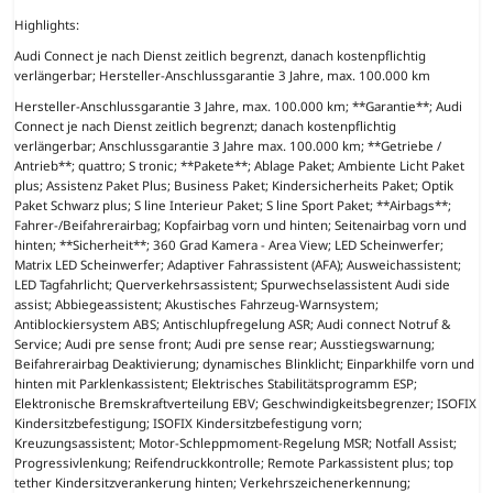
Highlights:
Audi Connect je nach Dienst zeitlich begrenzt, danach kostenpflichtig
verlängerbar; Hersteller-Anschlussgarantie 3 Jahre, max. 100.000 km
Hersteller-Anschlussgarantie 3 Jahre, max. 100.000 km; **Garantie**; Audi
Connect je nach Dienst zeitlich begrenzt; danach kostenpflichtig
verlängerbar; Anschlussgarantie 3 Jahre max. 100.000 km; **Getriebe /
Antrieb**; quattro; S tronic; **Pakete**; Ablage Paket; Ambiente Licht Paket
plus; Assistenz Paket Plus; Business Paket; Kindersicherheits Paket; Optik
Paket Schwarz plus; S line Interieur Paket; S line Sport Paket; **Airbags**;
Fahrer-/Beifahrerairbag; Kopfairbag vorn und hinten; Seitenairbag vorn und
hinten; **Sicherheit**; 360 Grad Kamera - Area View; LED Scheinwerfer;
Matrix LED Scheinwerfer; Adaptiver Fahrassistent (AFA); Ausweichassistent;
LED Tagfahrlicht; Querverkehrsassistent; Spurwechselassistent Audi side
assist; Abbiegeassistent; Akustisches Fahrzeug-Warnsystem;
Antiblockiersystem ABS; Antischlupfregelung ASR; Audi connect Notruf &
Service; Audi pre sense front; Audi pre sense rear; Ausstiegswarnung;
Beifahrerairbag Deaktivierung; dynamisches Blinklicht; Einparkhilfe vorn und
hinten mit Parklenkassistent; Elektrisches Stabilitätsprogramm ESP;
Elektronische Bremskraftverteilung EBV; Geschwindigkeitsbegrenzer; ISOFIX
Kindersitzbefestigung; ISOFIX Kindersitzbefestigung vorn;
Kreuzungsassistent; Motor-Schleppmoment-Regelung MSR; Notfall Assist;
Progressivlenkung; Reifendruckkontrolle; Remote Parkassistent plus; top
tether Kindersitzverankerung hinten; Verkehrszeichenerkennung;