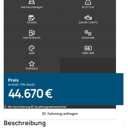
Gebrauchtwagen
32.517 km
07/2025
220 kW / 299 PS
Hybrid-Benzin
Automatik
weiß
0588 / BZE
SN058223
Preis
enthält 19% MwSt.
44.670 €
Kfz-Versicherung
Inzahlungnahmerechner
Fahrzeug anfragen
Beschreibung