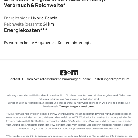
Verbrauch & Reichweite*
Energieträger:
Hybrid-Benzin
Reichweite (gesamt):
64 km
Energiekosten***
Es wurden keine Angaben zu Kosten hinterlegt.
Kontakt
EU Data Act
Datenschutzbestimmungen
Cookie-Einstellungen
Impressum
Alle Angebote sind freibleibend und unverbindlich. Bitte beachten Sie, dass bei allen Angaben und Bilder zum
Fahrzeug Irrtümer und Änderungen vorbehalten sind.
Wir legen Wert auf Ehrlichkeit, Integrität und Transparenz. Für Hinweisgeber haben wir daher folgenden Link
bereitgestellt:
Tiemeyer Gruppe Hinweisgeber
.
* Die Informationen erfolgen gemäß der Pkw-Energieverbrauchskennzeichnungsverordnung. Die angegebenen
Werte wurden nach dem vorgeschriebenen Messverfahren WLTP (Worldwide harmonised Light-duty vehicles Test
Procedures) ermittelt. Der Kraftstoffverbrauch und der CO₂-Ausstoß eines Pkw sind nicht nur von der effizienten
Ausnutzung des Kraftstoffs durch den Pkw, sondern auch vom Fahrstil und anderen nichttechnischen Faktoren
abhängig. CO₂ ist das für die Erderwärmung hauptsächlich verantwortliche Treibhausgas.
** Es werden nur die CO₂-Emissionen angegeben, die durch den Betrieb des Pkw entstehen. CO₂-Emissionen, die