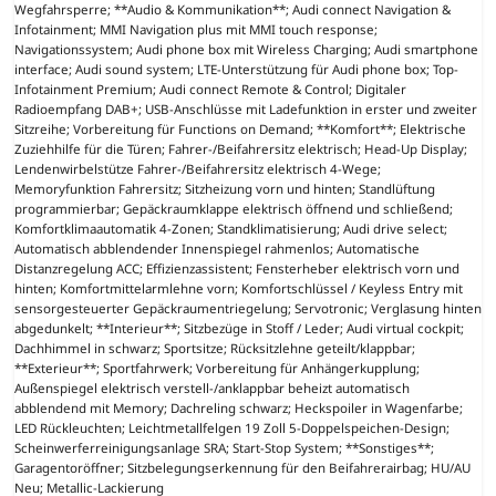
Wegfahrsperre; **Audio & Kommunikation**; Audi connect Navigation &
Infotainment; MMI Navigation plus mit MMI touch response;
Navigationssystem; Audi phone box mit Wireless Charging; Audi smartphone
interface; Audi sound system; LTE-Unterstützung für Audi phone box; Top-
Infotainment Premium; Audi connect Remote & Control; Digitaler
Radioempfang DAB+; USB-Anschlüsse mit Ladefunktion in erster und zweiter
Sitzreihe; Vorbereitung für Functions on Demand; **Komfort**; Elektrische
Zuziehhilfe für die Türen; Fahrer-/Beifahrersitz elektrisch; Head-Up Display;
Lendenwirbelstütze Fahrer-/Beifahrersitz elektrisch 4-Wege;
Memoryfunktion Fahrersitz; Sitzheizung vorn und hinten; Standlüftung
programmierbar; Gepäckraumklappe elektrisch öffnend und schließend;
Komfortklimaautomatik 4-Zonen; Standklimatisierung; Audi drive select;
Automatisch abblendender Innenspiegel rahmenlos; Automatische
Distanzregelung ACC; Effizienzassistent; Fensterheber elektrisch vorn und
hinten; Komfortmittelarmlehne vorn; Komfortschlüssel / Keyless Entry mit
sensorgesteuerter Gepäckraumentriegelung; Servotronic; Verglasung hinten
abgedunkelt; **Interieur**; Sitzbezüge in Stoff / Leder; Audi virtual cockpit;
Dachhimmel in schwarz; Sportsitze; Rücksitzlehne geteilt/klappbar;
**Exterieur**; Sportfahrwerk; Vorbereitung für Anhängerkupplung;
Außenspiegel elektrisch verstell-/anklappbar beheizt automatisch
abblendend mit Memory; Dachreling schwarz; Heckspoiler in Wagenfarbe;
LED Rückleuchten; Leichtmetallfelgen 19 Zoll 5-Doppelspeichen-Design;
Scheinwerferreinigungsanlage SRA; Start-Stop System; **Sonstiges**;
Garagentoröffner; Sitzbelegungserkennung für den Beifahrerairbag; HU/AU
Neu; Metallic-Lackierung