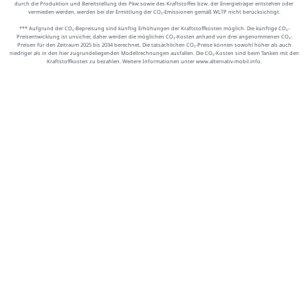
durch die Produktion und Bereitstellung des Pkw sowie des Kraftstoffes bzw. der Energieträger entstehen oder
vermieden werden, werden bei der Ermittlung der CO₂-Emissionen gemäß WLTP nicht berücksichtigt.
*** Aufgrund der CO₂-Bepreisung sind künftig Erhöhungen der Kraftstoffkosten möglich. Die künftige CO₂-
Preisentwicklung ist unsicher, daher werden die möglichen CO₂-Kosten anhand von drei angenommenen CO₂-
Preisen für den Zeitraum 2025 bis 2034 berechnet. Die tatsächlichen CO₂-Preise können sowohl höher als auch
niedriger als in den hier zugrundeliegenden Modellrechnungen ausfallen. Die CO₂-Kosten sind beim Tanken mit den
Kraftstoffkosten zu bezahlen. Weitere Informationen unter www.alternativ-mobil.info.