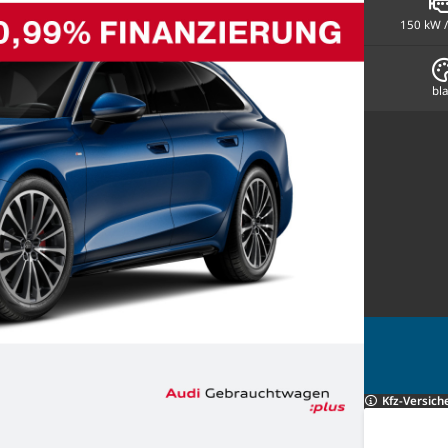
150 kW /
bl
Kfz-Versich