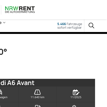
e
5.466
Fahrzeuge
sofort verfügbar
0°
di A6 Avant
wagen
11.640 km
11/2025