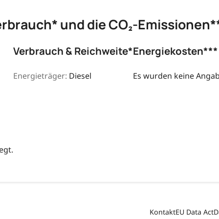
erbrauch* und die CO₂-Emissionen*
Verbrauch & Reichweite*
Energiekosten***
Energieträger:
Diesel
Es wurden keine Angabe
egt.
Kontakt
EU Data Act
D