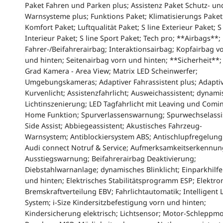
Paket Fahren und Parken plus; Assistenz Paket Schutz- un
Warnsysteme plus; Funktions Paket; Klimatisierungs Paket
Komfort Paket; Luftqualität Paket; S line Exterieur Paket; S 
Interieur Paket; S line Sport Paket; Tech pro; **Airbags**;
Fahrer-/Beifahrerairbag; Interaktionsairbag; Kopfairbag v
und hinten; Seitenairbag vorn und hinten; **Sicherheit**;
Grad Kamera - Area View; Matrix LED Scheinwerfer;
Umgebungskameras; Adaptiver Fahrassistent plus; Adapti
Kurvenlicht; Assistenzfahrlicht; Ausweichassistent; dynam
Lichtinszenierung; LED Tagfahrlicht mit Leaving und Comi
Home Funktion; Spurverlassenswarnung; Spurwechselassi
Side Assist; Abbiegeassistent; Akustisches Fahrzeug-
Warnsystem; Antiblockiersystem ABS; Antischlupfregelung
Audi connect Notruf & Service; Aufmerksamkeitserkennun
Ausstiegswarnung; Beifahrerairbag Deaktivierung;
Diebstahlwarnanlage; dynamisches Blinklicht; Einparkhilfe
und hinten; Elektrisches Stabilitätsprogramm ESP; Elektro
Bremskraftverteilung EBV; Fahrlichtautomatik; Intelligent 
System; i-Size Kindersitzbefestigung vorn und hinten;
Kindersicherung elektrisch; Lichtsensor; Motor-Schleppm