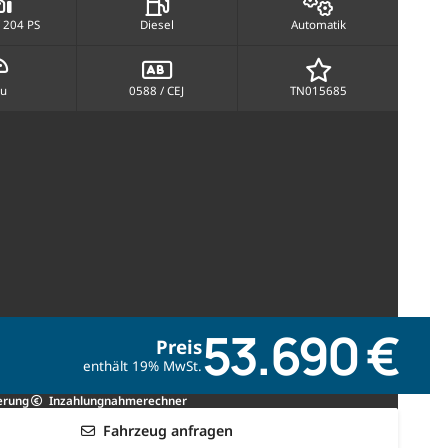
 204 PS
Diesel
Automatik
au
0588 / CEJ
TN015685
53.690 €
Preis
enthält 19% MwSt.
erung
Inzahlungnahmerechner
Fahrzeug anfragen