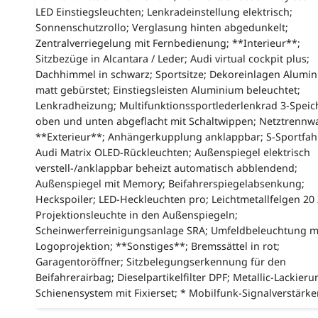
LED Einstiegsleuchten; Lenkradeinstellung elektrisch;
Sonnenschutzrollo; Verglasung hinten abgedunkelt;
Zentralverriegelung mit Fernbedienung; **Interieur**;
Sitzbezüge in Alcantara / Leder; Audi virtual cockpit plus;
Dachhimmel in schwarz; Sportsitze; Dekoreinlagen Alumi
matt gebürstet; Einstiegsleisten Aluminium beleuchtet;
Lenkradheizung; Multifunktionssportlederlenkrad 3-Spei
oben und unten abgeflacht mit Schaltwippen; Netztrennw
**Exterieur**; Anhängerkupplung anklappbar; S-Sportfah
Audi Matrix OLED-Rückleuchten; Außenspiegel elektrisch
verstell-/anklappbar beheizt automatisch abblendend;
Außenspiegel mit Memory; Beifahrerspiegelabsenkung;
Heckspoiler; LED-Heckleuchten pro; Leichtmetallfelgen 20 
Projektionsleuchte in den Außenspiegeln;
Scheinwerferreinigungsanlage SRA; Umfeldbeleuchtung m
Logoprojektion; **Sonstiges**; Bremssättel in rot;
Garagentoröffner; Sitzbelegungserkennung für den
Beifahrerairbag; Dieselpartikelfilter DPF; Metallic-Lackieru
Schienensystem mit Fixierset; * Mobilfunk-Signalverstärke