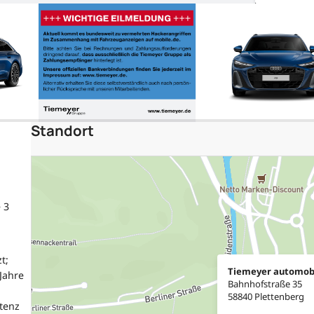
Standort
 3
t;
Tiemeyer automob
Jahre
Bahnhofstraße 35
58840 Plettenberg
stenz