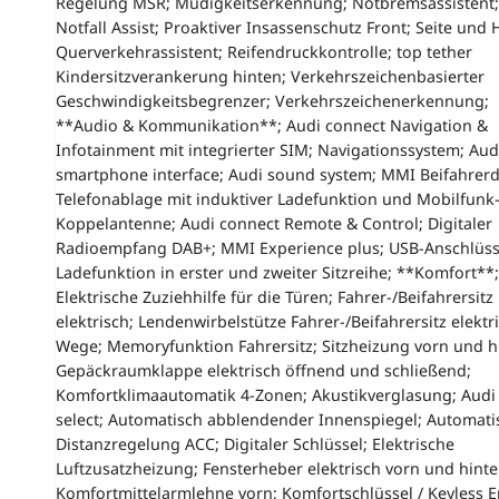
Regelung MSR; Müdigkeitserkennung; Notbremsassistent;
Notfall Assist; Proaktiver Insassenschutz Front; Seite und 
Querverkehrassistent; Reifendruckkontrolle; top tether
Kindersitzverankerung hinten; Verkehrszeichenbasierter
Geschwindigkeitsbegrenzer; Verkehrszeichenerkennung;
**Audio & Kommunikation**; Audi connect Navigation &
Infotainment mit integrierter SIM; Navigationssystem; Aud
smartphone interface; Audi sound system; MMI Beifahrerd
Telefonablage mit induktiver Ladefunktion und Mobilfunk
Koppelantenne; Audi connect Remote & Control; Digitaler
Radioempfang DAB+; MMI Experience plus; USB-Anschlüss
Ladefunktion in erster und zweiter Sitzreihe; **Komfort**;
Elektrische Zuziehhilfe für die Türen; Fahrer-/Beifahrersitz
elektrisch; Lendenwirbelstütze Fahrer-/Beifahrersitz elektri
Wege; Memoryfunktion Fahrersitz; Sitzheizung vorn und h
Gepäckraumklappe elektrisch öffnend und schließend;
Komfortklimaautomatik 4-Zonen; Akustikverglasung; Audi 
select; Automatisch abblendender Innenspiegel; Automati
Distanzregelung ACC; Digitaler Schlüssel; Elektrische
Luftzusatzheizung; Fensterheber elektrisch vorn und hinte
Komfortmittelarmlehne vorn; Komfortschlüssel / Keyless E