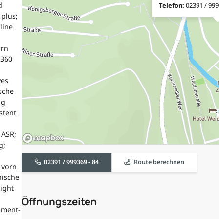
d
Telefon:
02391 / 999
 plus;
line
orn
 360
ves
ische
ng
stent
 ASR;
g;
02391 / 999369 - 84
Route berechnen
 vorn
nische
Light
Öffnungszeiten
oment-