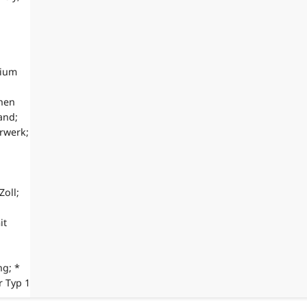
nium
chen
and;
rwerk;
Zoll;
it
ng; *
r Typ 1