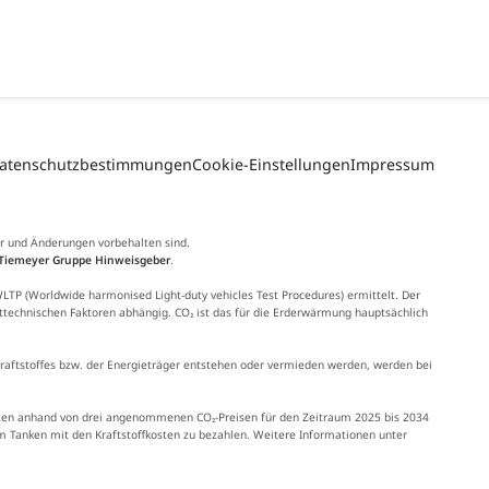
atenschutzbestimmungen
Cookie-Einstellungen
Impressum
er und Änderungen vorbehalten sind.
Tiemeyer Gruppe Hinweisgeber
.
 (Worldwide harmonised Light-duty vehicles Test Procedures) ermittelt. Der
httechnischen Faktoren abhängig. CO₂ ist das für die Erderwärmung hauptsächlich
Kraftstoffes bzw. der Energieträger entstehen oder vermieden werden, werden bei
Kosten anhand von drei angenommenen CO₂-Preisen für den Zeitraum 2025 bis 2034
im Tanken mit den Kraftstoffkosten zu bezahlen. Weitere Informationen unter