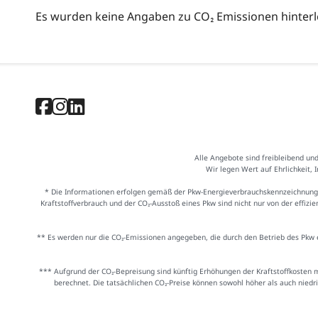
Es wurden keine Angaben zu CO₂ Emissionen hinterl
Alle Angebote sind freibleibend un
Wir legen Wert auf Ehrlichkeit, 
* Die Informationen erfolgen gemäß der Pkw-Energieverbrauchskennzeichnung
Kraftstoffverbrauch und der CO₂-Ausstoß eines Pkw sind nicht nur von der effiz
** Es werden nur die CO₂-Emissionen angegeben, die durch den Betrieb des Pkw e
*** Aufgrund der CO₂-Bepreisung sind künftig Erhöhungen der Kraftstoffkosten 
berechnet. Die tatsächlichen CO₂-Preise können sowohl höher als auch niedr