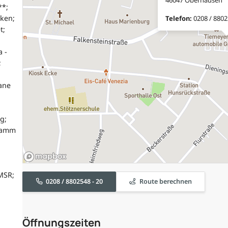
**;
rken;
Telefon:
0208 / 8802
t;
 -
;
ane
g;
gramm
MSR;
0208 / 8802548 - 20
Route berechnen
Öffnungszeiten