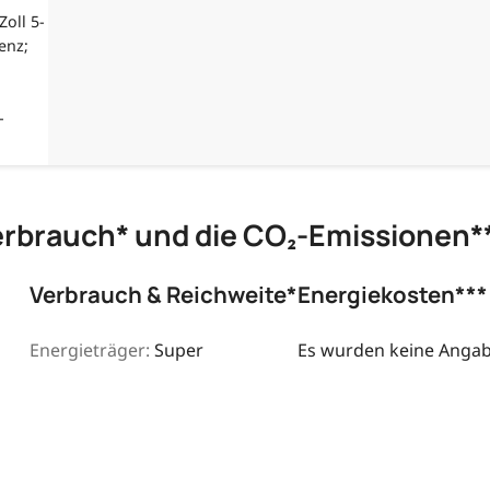
oll 5-
enz;
-
erbrauch* und die CO₂-Emissionen*
Verbrauch & Reichweite*
Energiekosten***
Energieträger:
Super
Es wurden keine Angabe