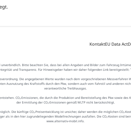
egt.
Kontakt
EU Data Act
D
d unverbindlich. Bitte beachten Sie, dass bei allen Angaben und Bilder zum Fahrzeug Irrtüm
Integrität und Transparenz. Für Hinweisgeber haben wir daher folgenden Link bereitgestellt:
sverordnung. Die angegebenen Werte wurden nach dem vorgeschriebenen Messverfahren WLTP
ienten Ausnutzung des Kraftstoffs durch den Pkw, sondern auch vom Fahrstil und anderen nic
verantwortliche Treibhausgas.
ntstehen. CO₂-Emissionen, die durch die Produktion und Bereitstellung des Pkw sowie des 
der Ermittlung der CO₂-Emissionen gemäß WLTP nicht berücksichtigt.
möglich. Die künftige CO₂-Preisentwicklung ist unsicher, daher werden die möglichen CO₂-
iger als in den hier zugrundeliegenden Modellrechnungen ausfallen. Die CO₂-Kosten sind be
www.alternativ-mobil.info.