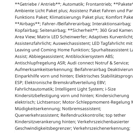
**Getriebe / Antrieb**; Automatik; Frontantrieb; **Pakete
Ambiente Licht Paket plus; Assistenz Paket Fahren und Pa
Funktions Paket; Klimatisierungs Paket plus; Komfort Pake
**Airbags**; Fahrer-/Beifahrerairbag; Interaktionsairbag;
Kopfairbag; Seitenairbag; **Sicherheit**; 360 Grad Kamera
Area View; Matrix LED Scheinwerfer; Adaptives Kurvenlicht
Assistenzfahrlicht; Ausweichassistent; LED Tagfahrlicht mit
Leaving und Coming Home Funktion; Spurhalteassistent L
Assist; Abbiegeassistent; Antiblockiersystem ABS;
Antischlupfregelung ASR; Audi connect Notruf & Service;
Aufmerksamkeitserkennung; Beifahrerairbag Deaktivierun
Einparkhilfe vorn und hinten; Elektrisches Stabilitätspro
ESP; Elektronische Bremskraftverteilung EBV;
Fahrlichtautomatik; Intelligent Light System; i-Size
Kindersitzbefestigung vorn und hinten; Kindersicherung
elektrisch; Lichtsensor; Motor-Schleppmoment-Regelung 
Müdigkeitserkennung; Notbremsassistent;
Querverkehrassistent; Reifendruckkontrolle; top tether
Kindersitzverankerung hinten; Verkehrszeichenbasierter
Geschwindigkeitsbegrenzer; Verkehrszeichenerkennung;