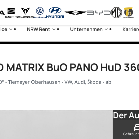
ice
NRW Rent
Unternehmen
Karrier
D MATRIX BuO PANO HuD 36
- Tiemeyer Oberhausen - VW, Audi, Škoda - ab
Der Au
Gebrauc