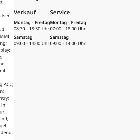
ct
Verkauf
Service
ufsen
Montag - Freitag
Montag - Freitag
08:30 - 18:30 Uhr
07:00 - 18:00 Uhr
udi
; MMI
Samstag
Samstag
ung;
09:00 - 14:00 Uhr
09:00 - 14:00 Uhr
play;
e;
pe
k 4-
g ACC;
n;
ntry;
 in
ur;
and;
gel
ndend;