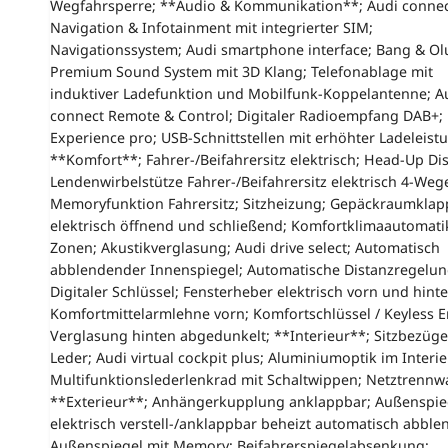
Wegfahrsperre; **Audio & Kommunikation**; Audi conne
Navigation & Infotainment mit integrierter SIM;
Navigationssystem; Audi smartphone interface; Bang & Ol
Premium Sound System mit 3D Klang; Telefonablage mit
induktiver Ladefunktion und Mobilfunk-Koppelantenne; A
connect Remote & Control; Digitaler Radioempfang DAB+
Experience pro; USB-Schnittstellen mit erhöhter Ladeleist
**Komfort**; Fahrer-/Beifahrersitz elektrisch; Head-Up Dis
Lendenwirbelstütze Fahrer-/Beifahrersitz elektrisch 4-Weg
Memoryfunktion Fahrersitz; Sitzheizung; Gepäckraumklap
elektrisch öffnend und schließend; Komfortklimaautomati
Zonen; Akustikverglasung; Audi drive select; Automatisch
abblendender Innenspiegel; Automatische Distanzregelun
Digitaler Schlüssel; Fensterheber elektrisch vorn und hinte
Komfortmittelarmlehne vorn; Komfortschlüssel / Keyless E
Verglasung hinten abgedunkelt; **Interieur**; Sitzbezüge
Leder; Audi virtual cockpit plus; Aluminiumoptik im Interie
Multifunktionslederlenkrad mit Schaltwippen; Netztrennw
**Exterieur**; Anhängerkupplung anklappbar; Außenspie
elektrisch verstell-/anklappbar beheizt automatisch abble
Außenspiegel mit Memory; Beifahrerspiegelabsenkung;