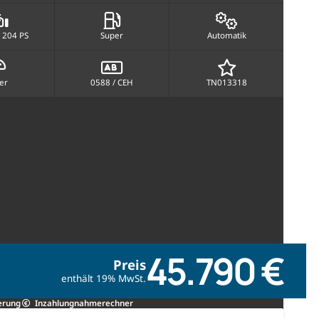
 204 PS
Super
Automatik
ber
0588 / CEH
TN013318
45.790 €
Preis
enthält 19% MwSt.
erung
Inzahlungnahmerechner