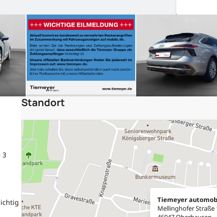
Standort
 3
Tiemeyer automob
ichtig
Mellinghofer Straße
46047 Oberhausen