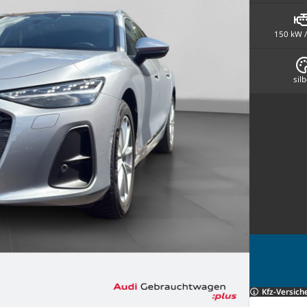
150 kW /
sil
Kfz-Versich