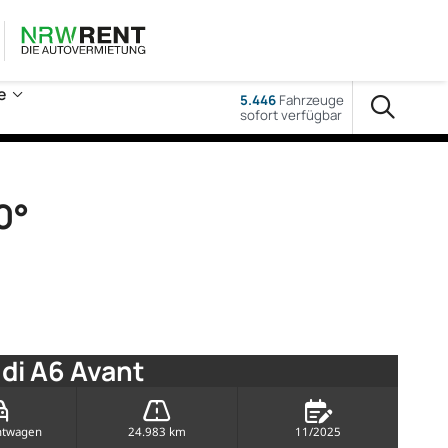
e
5.446
Fahrzeuge
sofort verfügbar
0°
di A6 Avant
htwagen
24.983 km
11/2025