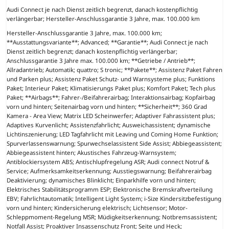
Audi Connect je nach Dienst zeitlich begrenzt, danach kostenpflichtig
verlängerbar; Hersteller-Anschlussgarantie 3 Jahre, max. 100.000 km
Hersteller-Anschlussgarantie 3 Jahre, max. 100.000 km;
**Ausstattungsvariante**; Advanced; **Garantie**; Audi Connect je nach
Dienst zeitlich begrenzt; danach kostenpflichtig verlängerbar;
Anschlussgarantie 3 Jahre max. 100.000 km; **Getriebe / Antrieb**;
Allradantrieb; Automatik; quattro; S tronic; **Pakete**; Assistenz Paket Fahren
und Parken plus; Assistenz Paket Schutz- und Warnsysteme plus; Funktions
Paket; Interieur Paket; Klimatisierungs Paket plus; Komfort Paket; Tech plus
Paket; **Airbags**; Fahrer-/Beifahrerairbag; Interaktionsairbag; Kopfairbag
vorn und hinten; Seitenairbag vorn und hinten; **Sicherheit**; 360 Grad
Kamera - Area View; Matrix LED Scheinwerfer; Adaptiver Fahrassistent plus;
Adaptives Kurvenlicht; Assistenzfahrlicht; Ausweichassistent; dynamische
Lichtinszenierung; LED Tagfahrlicht mit Leaving und Coming Home Funktion;
Spurverlassenswarnung; Spurwechselassistent Side Assist; Abbiegeassistent;
Abbiegeassistent hinten; Akustisches Fahrzeug-Warnsystem;
Antiblockiersystem ABS; Antischlupfregelung ASR; Audi connect Notruf &
Service; Aufmerksamkeitserkennung; Ausstiegswarnung; Beifahrerairbag
Deaktivierung; dynamisches Blinklicht; Einparkhilfe vorn und hinten;
Elektrisches Stabilitätsprogramm ESP; Elektronische Bremskraftverteilung
EBV; Fahrlichtautomatik; Intelligent Light System; i-Size Kindersitzbefestigung
vorn und hinten; Kindersicherung elektrisch; Lichtsensor; Motor-
Schleppmoment-Regelung MSR; Müdigkeitserkennung; Notbremsassistent;
Notfall Assist; Proaktiver Insassenschutz Front; Seite und Heck;