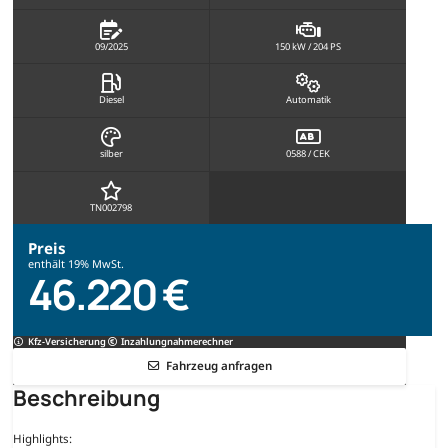
09/2025
150 kW / 204 PS
Diesel
Automatik
silber
0588 / CEK
TN002798
Preis
enthält 19% MwSt.
46.220 €
Kfz-Versicherung
Inzahlungnahmerechner
Fahrzeug anfragen
Beschreibung
Highlights: