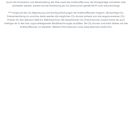
durch die Produktion und Bereitstellung des Pkw sowie des Kraftstoffes bzw. der Energieträger entstehen oder
vermieden werden, werden bei der Ermittlung der CO₂-Emissionen gemäß WLTP nicht berücksichtigt.
*** Aufgrund der CO₂-Bepreisung sind künftig Erhöhungen der Kraftstoffkosten möglich. Die künftige CO₂-
Preisentwicklung ist unsicher, daher werden die möglichen CO₂-Kosten anhand von drei angenommenen CO₂-
Preisen für den Zeitraum 2025 bis 2034 berechnet. Die tatsächlichen CO₂-Preise können sowohl höher als auch
niedriger als in den hier zugrundeliegenden Modellrechnungen ausfallen. Die CO₂-Kosten sind beim Tanken mit den
Kraftstoffkosten zu bezahlen. Weitere Informationen unter www.alternativ-mobil.info.