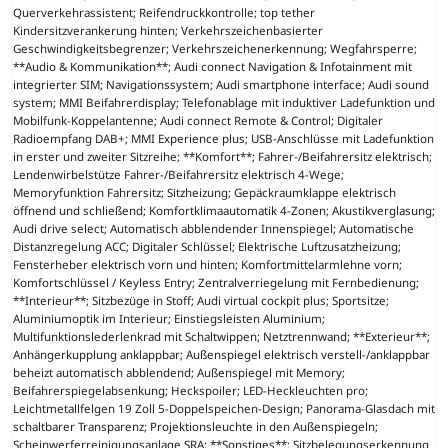
Querverkehrassistent; Reifendruckkontrolle; top tether
Kindersitzverankerung hinten; Verkehrszeichenbasierter
Geschwindigkeitsbegrenzer; Verkehrszeichenerkennung; Wegfahrsperre;
**Audio & Kommunikation**; Audi connect Navigation & Infotainment mit
integrierter SIM; Navigationssystem; Audi smartphone interface; Audi sound
system; MMI Beifahrerdisplay; Telefonablage mit induktiver Ladefunktion und
Mobilfunk-Koppelantenne; Audi connect Remote & Control; Digitaler
Radioempfang DAB+; MMI Experience plus; USB-Anschlüsse mit Ladefunktion
in erster und zweiter Sitzreihe; **Komfort**; Fahrer-/Beifahrersitz elektrisch;
Lendenwirbelstütze Fahrer-/Beifahrersitz elektrisch 4-Wege;
Memoryfunktion Fahrersitz; Sitzheizung; Gepäckraumklappe elektrisch
öffnend und schließend; Komfortklimaautomatik 4-Zonen; Akustikverglasung;
Audi drive select; Automatisch abblendender Innenspiegel; Automatische
Distanzregelung ACC; Digitaler Schlüssel; Elektrische Luftzusatzheizung;
Fensterheber elektrisch vorn und hinten; Komfortmittelarmlehne vorn;
Komfortschlüssel / Keyless Entry; Zentralverriegelung mit Fernbedienung;
**Interieur**; Sitzbezüge in Stoff; Audi virtual cockpit plus; Sportsitze;
Aluminiumoptik im Interieur; Einstiegsleisten Aluminium;
Multifunktionslederlenkrad mit Schaltwippen; Netztrennwand; **Exterieur**;
Anhängerkupplung anklappbar; Außenspiegel elektrisch verstell-/anklappbar
beheizt automatisch abblendend; Außenspiegel mit Memory;
Beifahrerspiegelabsenkung; Heckspoiler; LED-Heckleuchten pro;
Leichtmetallfelgen 19 Zoll 5-Doppelspeichen-Design; Panorama-Glasdach mit
schaltbarer Transparenz; Projektionsleuchte in den Außenspiegeln;
Scheinwerferreinigungsanlage SRA; **Sonstiges**; Sitzbelegungserkennung