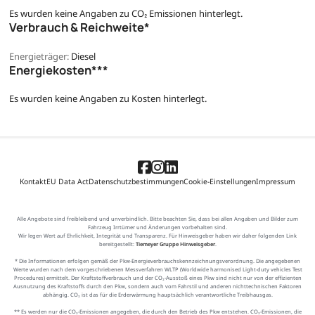
Es wurden keine Angaben zu CO₂ Emissionen hinterlegt.
Verbrauch & Reichweite*
Energieträger:
Diesel
Energiekosten***
Es wurden keine Angaben zu Kosten hinterlegt.
Kontakt
EU Data Act
Datenschutzbestimmungen
Cookie-Einstellungen
Impressum
Alle Angebote sind freibleibend und unverbindlich. Bitte beachten Sie, dass bei allen Angaben und Bilder zum
Fahrzeug Irrtümer und Änderungen vorbehalten sind.
Wir legen Wert auf Ehrlichkeit, Integrität und Transparenz. Für Hinweisgeber haben wir daher folgenden Link
bereitgestellt:
Tiemeyer Gruppe Hinweisgeber
.
* Die Informationen erfolgen gemäß der Pkw-Energieverbrauchskennzeichnungsverordnung. Die angegebenen
Werte wurden nach dem vorgeschriebenen Messverfahren WLTP (Worldwide harmonised Light-duty vehicles Test
Procedures) ermittelt. Der Kraftstoffverbrauch und der CO₂-Ausstoß eines Pkw sind nicht nur von der effizienten
Ausnutzung des Kraftstoffs durch den Pkw, sondern auch vom Fahrstil und anderen nichttechnischen Faktoren
abhängig. CO₂ ist das für die Erderwärmung hauptsächlich verantwortliche Treibhausgas.
** Es werden nur die CO₂-Emissionen angegeben, die durch den Betrieb des Pkw entstehen. CO₂-Emissionen, die