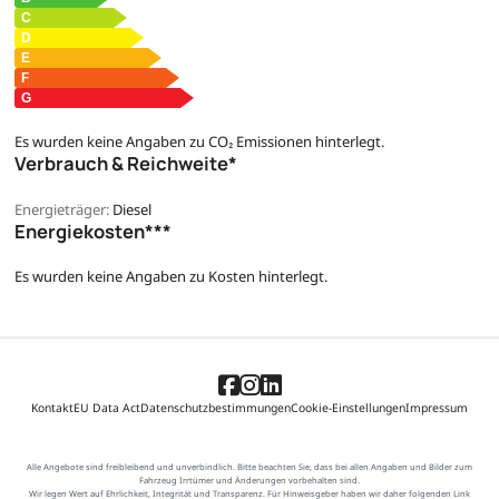
Es wurden keine Angaben zu CO₂ Emissionen hinterlegt.
Verbrauch & Reichweite*
Energieträger:
Diesel
Energiekosten***
Es wurden keine Angaben zu Kosten hinterlegt.
Kontakt
EU Data Act
Datenschutzbestimmungen
Cookie-Einstellungen
Impressum
Alle Angebote sind freibleibend und unverbindlich. Bitte beachten Sie, dass bei allen Angaben und Bilder zum
Fahrzeug Irrtümer und Änderungen vorbehalten sind.
Wir legen Wert auf Ehrlichkeit, Integrität und Transparenz. Für Hinweisgeber haben wir daher folgenden Link