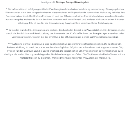
bereitgestellt:
Tiemeyer Gruppe Hinweisgeber
.
* Die Informationen erfolgen gemäß der Pkw-Energieverbrauchskennzeichnungsverordnung. Die angegebenen
Werte wurden nach dem vorgeschriebenen Messverfahren WLTP (Worldwide harmonised Light-duty vehicles Test
Procedures) ermittelt. Der Kraftstoffverbrauch und der CO₂-Ausstoß eines Pkw sind nicht nur von der effizienten
Ausnutzung des Kraftstoffs durch den Pkw, sondern auch vom Fahrstil und anderen nichttechnischen Faktoren
abhängig. CO₂ ist das für die Erderwärmung hauptsächlich verantwortliche Treibhausgas.
** Es werden nur die CO₂-Emissionen angegeben, die durch den Betrieb des Pkw entstehen. CO₂-Emissionen, die
durch die Produktion und Bereitstellung des Pkw sowie des Kraftstoffes bzw. der Energieträger entstehen oder
vermieden werden, werden bei der Ermittlung der CO₂-Emissionen gemäß WLTP nicht berücksichtigt.
*** Aufgrund der CO₂-Bepreisung sind künftig Erhöhungen der Kraftstoffkosten möglich. Die künftige CO₂-
Preisentwicklung ist unsicher, daher werden die möglichen CO₂-Kosten anhand von drei angenommenen CO₂-
Preisen für den Zeitraum 2025 bis 2034 berechnet. Die tatsächlichen CO₂-Preise können sowohl höher als auch
niedriger als in den hier zugrundeliegenden Modellrechnungen ausfallen. Die CO₂-Kosten sind beim Tanken mit den
Kraftstoffkosten zu bezahlen. Weitere Informationen unter www.alternativ-mobil.info.