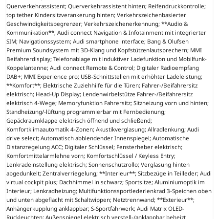
Querverkehrassistent; Querverkehrassistent hinten; Reifendruckkontrolle;
top tether Kindersitzverankerung hinten; Verkehrszeichenbasierter
Geschwindigkeitsbegrenzer; Verkehrszeichenerkennung; **Audio &
Kommunikation**; Audi connect Navigation & Infotainment mit integrierter
SIM; Navigationssystem; Audi smartphone interface; Bang & Olufsen
Premium Soundsystem mit 3D-Klang und Kopfstützenlautsprechern; MMI
Beifahrerdisplay; Telefonablage mit induktiver Ladefunktion und Mobilfunk-
Koppelantenne; Audi connect Remote & Control; Digitaler Radioempfang
DAB+; MMI Experience pro; USB-Schnittstellen mit erhöhter Ladeleistung;
**Komfort**; Elektrische Zuziehhilfe für die Türen; Fahrer-/Beifahrersitz
elektrisch; Head-Up Display; Lendenwirbelstütze Fahrer-/Beifahrersitz
elektrisch 4-Wege; Memoryfunktion Fahrersitz; Sitzheizung vorn und hinten;
Standheizung/-lüftung programmierbar mit Fernbedienung;
Gepäckraumklappe elektrisch öffnend und schließend;
Komfortklimaautomatik 4-Zonen; Akustikverglasung; Allradlenkung; Audi
drive select; Automatisch abblendender Innenspiegel; Automatische
Distanzregelung ACC; Digitaler Schlüssel; Fensterheber elektrisch;
Komfortmittelarmlehne vorn; Komfortschlüssel / Keyless Entry;
Lenkradeinstellung elektrisch; Sonnenschutzrollo; Verglasung hinten
abgedunkelt; Zentralverriegelung; **Interieur**; Sitzbezüge in Teilleder; Audi
virtual cockpit plus; Dachhimmel in schwarz; Sportsitze; Aluminiumoptik im
Interieur; Lenkradheizung; Multifunktionssportlederlenkrad 3-Speichen oben
und unten abgeflacht mit Schaltwippen; Netztrennwand; **Exterieur**;
Anhängerkupplung anklappbar; S-Sportfahrwerk; Audi Matrix OLED-
Rückleuchten; Außenspiegel elektrisch verstell-/anklappbar beheizt