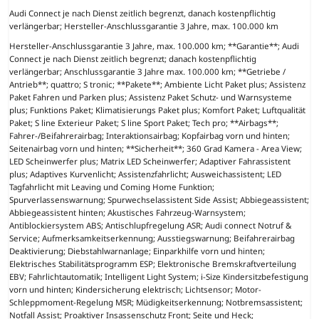
Audi Connect je nach Dienst zeitlich begrenzt, danach kostenpflichtig
verlängerbar; Hersteller-Anschlussgarantie 3 Jahre, max. 100.000 km
Hersteller-Anschlussgarantie 3 Jahre, max. 100.000 km; **Garantie**; Audi
Connect je nach Dienst zeitlich begrenzt; danach kostenpflichtig
verlängerbar; Anschlussgarantie 3 Jahre max. 100.000 km; **Getriebe /
Antrieb**; quattro; S tronic; **Pakete**; Ambiente Licht Paket plus; Assistenz
Paket Fahren und Parken plus; Assistenz Paket Schutz- und Warnsysteme
plus; Funktions Paket; Klimatisierungs Paket plus; Komfort Paket; Luftqualität
Paket; S line Exterieur Paket; S line Sport Paket; Tech pro; **Airbags**;
Fahrer-/Beifahrerairbag; Interaktionsairbag; Kopfairbag vorn und hinten;
Seitenairbag vorn und hinten; **Sicherheit**; 360 Grad Kamera - Area View;
LED Scheinwerfer plus; Matrix LED Scheinwerfer; Adaptiver Fahrassistent
plus; Adaptives Kurvenlicht; Assistenzfahrlicht; Ausweichassistent; LED
Tagfahrlicht mit Leaving und Coming Home Funktion;
Spurverlassenswarnung; Spurwechselassistent Side Assist; Abbiegeassistent;
Abbiegeassistent hinten; Akustisches Fahrzeug-Warnsystem;
Antiblockiersystem ABS; Antischlupfregelung ASR; Audi connect Notruf &
Service; Aufmerksamkeitserkennung; Ausstiegswarnung; Beifahrerairbag
Deaktivierung; Diebstahlwarnanlage; Einparkhilfe vorn und hinten;
Elektrisches Stabilitätsprogramm ESP; Elektronische Bremskraftverteilung
EBV; Fahrlichtautomatik; Intelligent Light System; i-Size Kindersitzbefestigung
vorn und hinten; Kindersicherung elektrisch; Lichtsensor; Motor-
Schleppmoment-Regelung MSR; Müdigkeitserkennung; Notbremsassistent;
Notfall Assist; Proaktiver Insassenschutz Front; Seite und Heck;