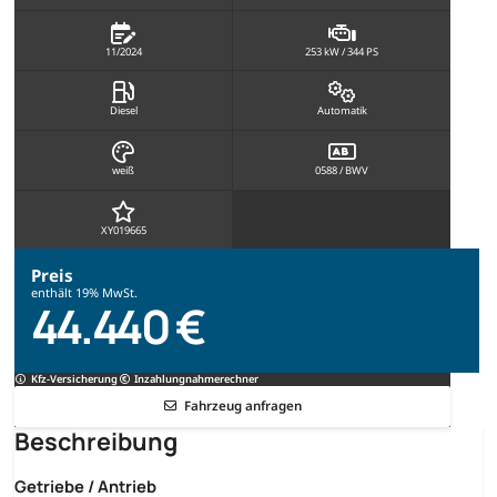
11/2024
253 kW / 344 PS
Diesel
Automatik
weiß
0588 / BWV
XY019665
Preis
enthält 19% MwSt.
44.440 €
Kfz-Versicherung
Inzahlungnahmerechner
Fahrzeug anfragen
Beschreibung
Getriebe / Antrieb