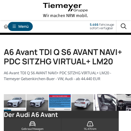
5.466
Fahrzeuge
Menü
sofort verfügbar
A6 Avant TDI Q S6 AVANT NAVI+
PDC SITZHG VIRTUAL+ LM20
A6 Avant TDI Q S6 AVANT NAVI+ PDC SITZHG VIRTUAL+ LM20 -
Tiemeyer Gelsenkirchen-Buer - VW, Audi - ab 44.440 EUR
Der Audi A6 Avant
Gebrauchtwagen
16.470 km