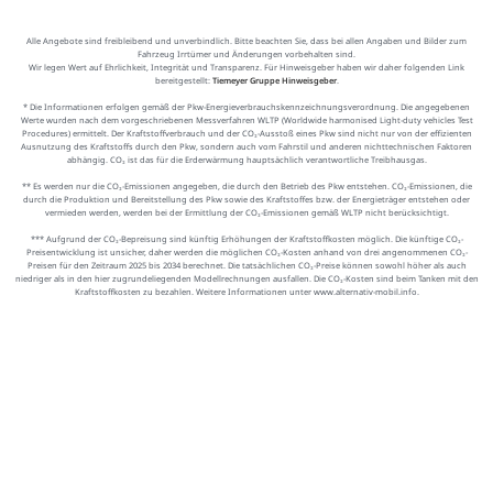
Alle Angebote sind freibleibend und unverbindlich. Bitte beachten Sie, dass bei allen Angaben und Bilder zum
Fahrzeug Irrtümer und Änderungen vorbehalten sind.
Wir legen Wert auf Ehrlichkeit, Integrität und Transparenz. Für Hinweisgeber haben wir daher folgenden Link
bereitgestellt:
Tiemeyer Gruppe Hinweisgeber
.
* Die Informationen erfolgen gemäß der Pkw-Energieverbrauchskennzeichnungsverordnung. Die angegebenen
Werte wurden nach dem vorgeschriebenen Messverfahren WLTP (Worldwide harmonised Light-duty vehicles Test
Procedures) ermittelt. Der Kraftstoffverbrauch und der CO₂-Ausstoß eines Pkw sind nicht nur von der effizienten
Ausnutzung des Kraftstoffs durch den Pkw, sondern auch vom Fahrstil und anderen nichttechnischen Faktoren
abhängig. CO₂ ist das für die Erderwärmung hauptsächlich verantwortliche Treibhausgas.
** Es werden nur die CO₂-Emissionen angegeben, die durch den Betrieb des Pkw entstehen. CO₂-Emissionen, die
durch die Produktion und Bereitstellung des Pkw sowie des Kraftstoffes bzw. der Energieträger entstehen oder
vermieden werden, werden bei der Ermittlung der CO₂-Emissionen gemäß WLTP nicht berücksichtigt.
*** Aufgrund der CO₂-Bepreisung sind künftig Erhöhungen der Kraftstoffkosten möglich. Die künftige CO₂-
Preisentwicklung ist unsicher, daher werden die möglichen CO₂-Kosten anhand von drei angenommenen CO₂-
Preisen für den Zeitraum 2025 bis 2034 berechnet. Die tatsächlichen CO₂-Preise können sowohl höher als auch
niedriger als in den hier zugrundeliegenden Modellrechnungen ausfallen. Die CO₂-Kosten sind beim Tanken mit den
Kraftstoffkosten zu bezahlen. Weitere Informationen unter www.alternativ-mobil.info.