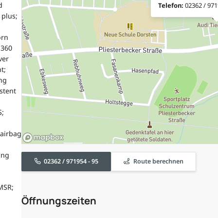
d
Telefon:
02362 / 971
 plus;
orn
 360
ver
t;
ng
stent
S;
airbag
ung
02362 / 971954 - 95
Route berechnen
MSR;
Öffnungszeiten