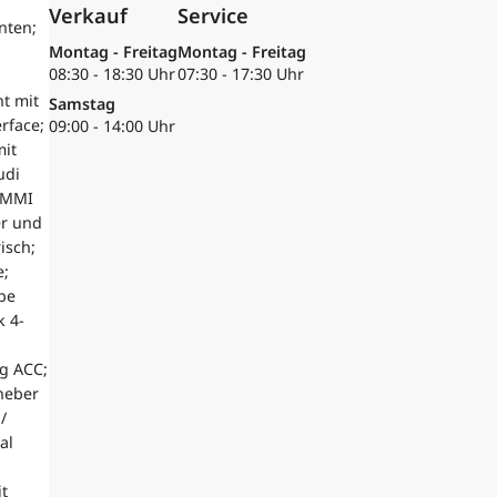
Verkauf
Service
nten;
Montag - Freitag
Montag - Freitag
08:30 - 18:30 Uhr
07:30 - 17:30 Uhr
t mit
Samstag
rface;
09:00 - 14:00 Uhr
mit
udi
; MMI
er und
isch;
e;
pe
k 4-
g ACC;
rheber
/
al
t