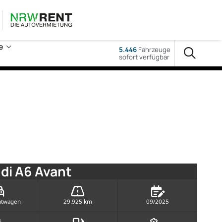
e
5.446
Fahrzeuge
sofort verfügbar
di A6 Avant
htwagen
29.925 km
09/2025