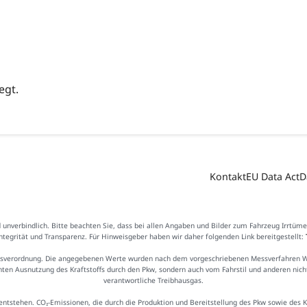
egt.
Kontakt
EU Data Act
D
d unverbindlich. Bitte beachten Sie, dass bei allen Angaben und Bilder zum Fahrzeug Irrtüm
Integrität und Transparenz. Für Hinweisgeber haben wir daher folgenden Link bereitgestellt:
sverordnung. Die angegebenen Werte wurden nach dem vorgeschriebenen Messverfahren WLTP
ienten Ausnutzung des Kraftstoffs durch den Pkw, sondern auch vom Fahrstil und anderen nic
verantwortliche Treibhausgas.
ntstehen. CO₂-Emissionen, die durch die Produktion und Bereitstellung des Pkw sowie des 