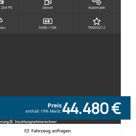
 204 PS
Diesel
Automatik
arz
0588 / CEK
TN003212
44.480 €
Preis
enthält 19% MwSt.
erung
Inzahlungnahmerechner
Fahrzeug anfragen