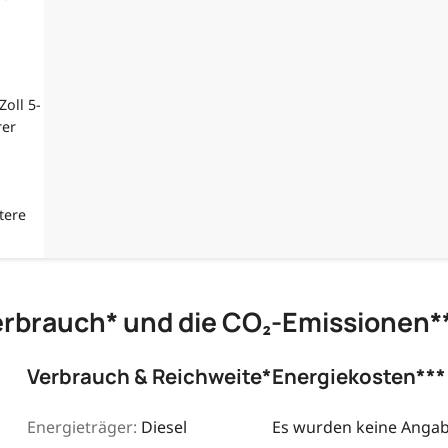
oll 5-
rer
tere
erbrauch* und die CO₂-Emissionen*
Verbrauch & Reichweite*
Energiekosten***
Energieträger:
Diesel
Es wurden keine Angabe