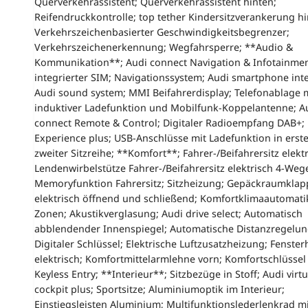
Querverkehrassistent; Querverkehrassistent hinten;
Reifendruckkontrolle; top tether Kindersitzverankerung hi
Verkehrszeichenbasierter Geschwindigkeitsbegrenzer;
Verkehrszeichenerkennung; Wegfahrsperre; **Audio &
Kommunikation**; Audi connect Navigation & Infotainmen
integrierter SIM; Navigationssystem; Audi smartphone inte
Audi sound system; MMI Beifahrerdisplay; Telefonablage 
induktiver Ladefunktion und Mobilfunk-Koppelantenne; A
connect Remote & Control; Digitaler Radioempfang DAB+
Experience plus; USB-Anschlüsse mit Ladefunktion in erst
zweiter Sitzreihe; **Komfort**; Fahrer-/Beifahrersitz elektr
Lendenwirbelstütze Fahrer-/Beifahrersitz elektrisch 4-Weg
Memoryfunktion Fahrersitz; Sitzheizung; Gepäckraumklap
elektrisch öffnend und schließend; Komfortklimaautomati
Zonen; Akustikverglasung; Audi drive select; Automatisch
abblendender Innenspiegel; Automatische Distanzregelun
Digitaler Schlüssel; Elektrische Luftzusatzheizung; Fenste
elektrisch; Komfortmittelarmlehne vorn; Komfortschlüssel 
Keyless Entry; **Interieur**; Sitzbezüge in Stoff; Audi virtu
cockpit plus; Sportsitze; Aluminiumoptik im Interieur;
Einstiegsleisten Aluminium; Multifunktionslederlenkrad mi