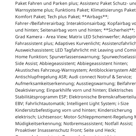
Paket Fahren und Parken plus; Assistenz Paket Schutz- un
Warnsysteme plus; Funktions Paket; Klimatisierungs Paket
Komfort Paket; Tech plus Paket; **Airbags**;
Fahrer-/Beifahrerairbag; Interaktionsairbag; Kopfairbag v
und hinten; Seitenairbag vorn und hinten; **Sicherheit**;
Grad Kamera - Area View; Matrix LED Scheinwerfer; Adapti
Fahrassistent plus; Adaptives Kurvenlicht; Assistenzfahrlich
Ausweichassistent; LED Tagfahrlicht mit Leaving und Comi
Home Funktion; Spurverlassenswarnung; Spurwechselassi
Side Assist; Abbiegeassistent; Abbiegeassistent hinten;
Akustisches Fahrzeug-Warnsystem; Antiblockiersystem AB
Antischlupfregelung ASR; Audi connect Notruf & Service;
Aufmerksamkeitserkennung; Ausstiegswarnung; Beifahrer
Deaktivierung; Einparkhilfe vorn und hinten; Elektrisches
Stabilitätsprogramm ESP; Elektronische Bremskraftverteil
EBV; Fahrlichtautomatik; Intelligent Light System; i-Size
Kindersitzbefestigung vorn und hinten; Kindersicherung
elektrisch; Lichtsensor; Motor-Schleppmoment-Regelung 
Müdigkeitserkennung; Notbremsassistent; Notfall Assist;
Proaktiver Insassenschutz Front; Seite und Heck;