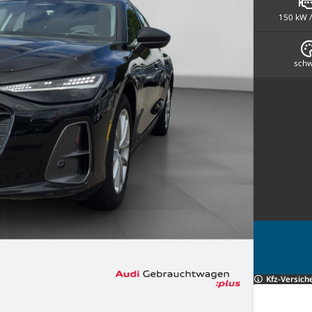
150 kW /
schw
Kfz-Versich