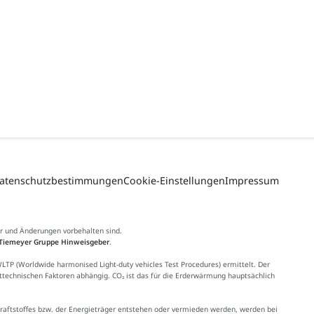
atenschutzbestimmungen
Cookie-Einstellungen
Impressum
er und Änderungen vorbehalten sind.
Tiemeyer Gruppe Hinweisgeber
.
 (Worldwide harmonised Light-duty vehicles Test Procedures) ermittelt. Der
httechnischen Faktoren abhängig. CO₂ ist das für die Erderwärmung hauptsächlich
Kraftstoffes bzw. der Energieträger entstehen oder vermieden werden, werden bei