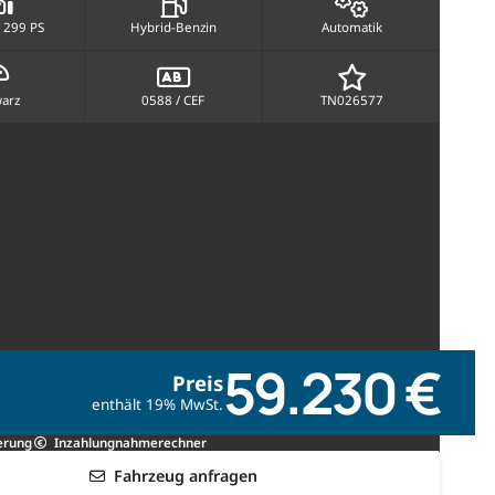
 299 PS
Hybrid-Benzin
Automatik
arz
0588 / CEF
TN026577
59.230 €
Preis
enthält 19% MwSt.
erung
Inzahlungnahmerechner
Fahrzeug anfragen