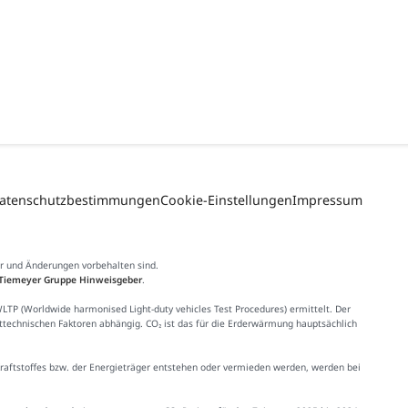
atenschutzbestimmungen
Cookie-Einstellungen
Impressum
er und Änderungen vorbehalten sind.
Tiemeyer Gruppe Hinweisgeber
.
 (Worldwide harmonised Light-duty vehicles Test Procedures) ermittelt. Der
httechnischen Faktoren abhängig. CO₂ ist das für die Erderwärmung hauptsächlich
Kraftstoffes bzw. der Energieträger entstehen oder vermieden werden, werden bei