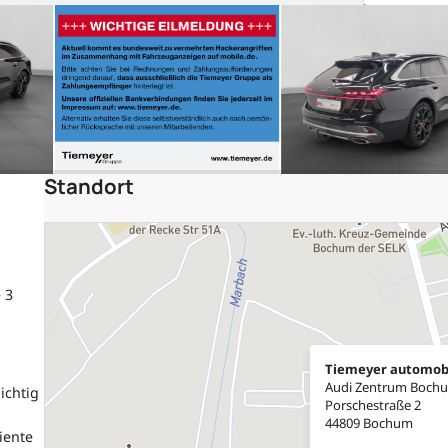
Standort
 3
Tiemeyer automob
Audi Zentrum Boch
ichtig
Porschestraße 2
44809 Bochum
iente