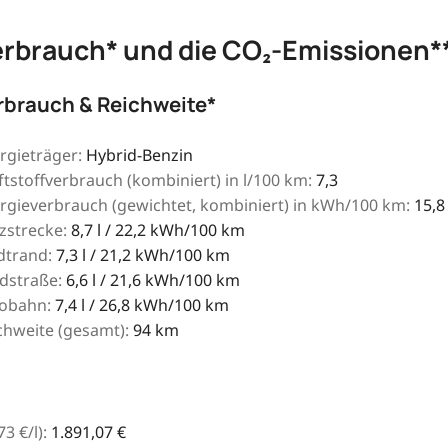
erbrauch* und die CO₂-Emissionen*
rbrauch & Reichweite*
rgieträger:
Hybrid-Benzin
ftstoffverbrauch (kombiniert) in l/100 km:
7,3
rgieverbrauch (gewichtet, kombiniert) in kWh/100 km:
15,8
zstrecke:
8,7 l / 22,2 kWh/100 km
dtrand:
7,3 l / 21,2 kWh/100 km
dstraße:
6,6 l / 21,6 kWh/100 km
obahn:
7,4 l / 26,8 kWh/100 km
chweite (gesamt):
94 km
73
€
/l):
1.891,07 €