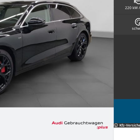
220 kW /
schw
Kfz-Versich