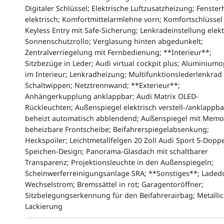
Digitaler Schlüssel; Elektrische Luftzusatzheizung; Fenste
elektrisch; Komfortmittelarmlehne vorn; Komfortschlüssel 
Keyless Entry mit Safe-Sicherung; Lenkradeinstellung elekt
Sonnenschutzrollo; Verglasung hinten abgedunkelt;
Zentralverriegelung mit Fernbedienung; **Interieur**;
Sitzbezüge in Leder; Audi virtual cockpit plus; Aluminiumo
im Interieur; Lenkradheizung; Multifunktionslederlenkrad
Schaltwippen; Netztrennwand; **Exterieur**;
Anhängerkupplung anklappbar; Audi Matrix OLED-
Rückleuchten; Außenspiegel elektrisch verstell-/anklappba
beheizt automatisch abblendend; Außenspiegel mit Memo
beheizbare Frontscheibe; Beifahrerspiegelabsenkung;
Heckspoiler; Leichtmetallfelgen 20 Zoll Audi Sport 5-Doppe
Speichen-Design; Panorama-Glasdach mit schaltbarer
Transparenz; Projektionsleuchte in den Außenspiegeln;
Scheinwerferreinigungsanlage SRA; **Sonstiges**; Laded
Wechselstrom; Bremssättel in rot; Garagentoröffner;
Sitzbelegungserkennung für den Beifahrerairbag; Metallic
Lackierung