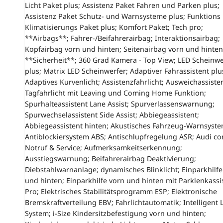
Licht Paket plus; Assistenz Paket Fahren und Parken plus;
Assistenz Paket Schutz- und Warnsysteme plus; Funktions 
Klimatisierungs Paket plus; Komfort Paket; Tech pro;
**Airbags**; Fahrer-/Beifahrerairbag; Interaktionsairbag;
Kopfairbag vorn und hinten; Seitenairbag vorn und hinten
**Sicherheit**; 360 Grad Kamera - Top View; LED Scheinwe
plus; Matrix LED Scheinwerfer; Adaptiver Fahrassistent plu
Adaptives Kurvenlicht; Assistenzfahrlicht; Ausweichassiste
Tagfahrlicht mit Leaving und Coming Home Funktion;
Spurhalteassistent Lane Assist; Spurverlassenswarnung;
Spurwechselassistent Side Assist; Abbiegeassistent;
Abbiegeassistent hinten; Akustisches Fahrzeug-Warnsyste
Antiblockiersystem ABS; Antischlupfregelung ASR; Audi co
Notruf & Service; Aufmerksamkeitserkennung;
Ausstiegswarnung; Beifahrerairbag Deaktivierung;
Diebstahlwarnanlage; dynamisches Blinklicht; Einparkhilfe
und hinten; Einparkhilfe vorn und hinten mit Parklenkassi
Pro; Elektrisches Stabilitätsprogramm ESP; Elektronische
Bremskraftverteilung EBV; Fahrlichtautomatik; Intelligent 
System; i-Size Kindersitzbefestigung vorn und hinten;