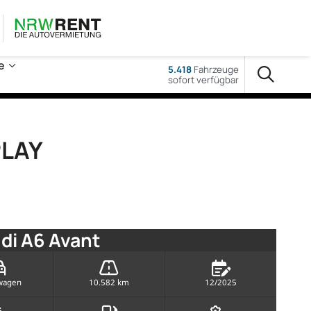
e
5.418
Fahrzeuge
sofort verfügbar
PLAY
di A6 Avant
wagen
10.582 km
12/2025