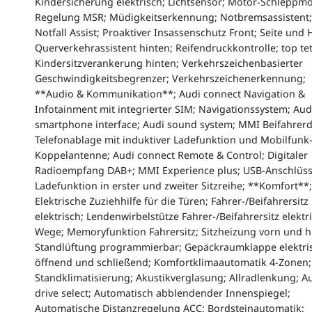
Kindersicherung elektrisch; Lichtsensor; Motor-Schleppm
Regelung MSR; Müdigkeitserkennung; Notbremsassistent;
Notfall Assist; Proaktiver Insassenschutz Front; Seite und 
Querverkehrassistent hinten; Reifendruckkontrolle; top te
Kindersitzverankerung hinten; Verkehrszeichenbasierter
Geschwindigkeitsbegrenzer; Verkehrszeichenerkennung;
**Audio & Kommunikation**; Audi connect Navigation &
Infotainment mit integrierter SIM; Navigationssystem; Aud
smartphone interface; Audi sound system; MMI Beifahrerd
Telefonablage mit induktiver Ladefunktion und Mobilfunk
Koppelantenne; Audi connect Remote & Control; Digitaler
Radioempfang DAB+; MMI Experience plus; USB-Anschlüss
Ladefunktion in erster und zweiter Sitzreihe; **Komfort**;
Elektrische Zuziehhilfe für die Türen; Fahrer-/Beifahrersitz
elektrisch; Lendenwirbelstütze Fahrer-/Beifahrersitz elektri
Wege; Memoryfunktion Fahrersitz; Sitzheizung vorn und h
Standlüftung programmierbar; Gepäckraumklappe elektri
öffnend und schließend; Komfortklimaautomatik 4-Zonen;
Standklimatisierung; Akustikverglasung; Allradlenkung; A
drive select; Automatisch abblendender Innenspiegel;
Automatische Distanzregelung ACC; Bordsteinautomatik;