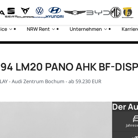
ice
NRW Rent
Unternehmen
Karrier
PE94 LM20 PANO AHK BF-DIS
AY - Audi Zentrum Bochum - ab 59.230 EUR
Der Au
Jahres