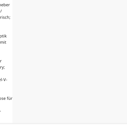
rheber
/
risch;
ptik
 mit
r
ry;
l-V-
ose für
-