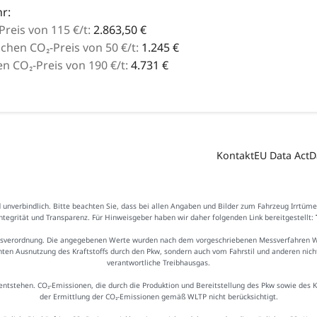
r:
reis von 115 €/t:
2.863,50 €
hen CO₂-Preis von 50 €/t:
1.245 €
 CO₂-Preis von 190 €/t:
4.731 €
Kontakt
EU Data Act
D
d unverbindlich. Bitte beachten Sie, dass bei allen Angaben und Bilder zum Fahrzeug Irrtüm
Integrität und Transparenz. Für Hinweisgeber haben wir daher folgenden Link bereitgestellt:
sverordnung. Die angegebenen Werte wurden nach dem vorgeschriebenen Messverfahren WLTP
ienten Ausnutzung des Kraftstoffs durch den Pkw, sondern auch vom Fahrstil und anderen nic
verantwortliche Treibhausgas.
ntstehen. CO₂-Emissionen, die durch die Produktion und Bereitstellung des Pkw sowie des 
der Ermittlung der CO₂-Emissionen gemäß WLTP nicht berücksichtigt.