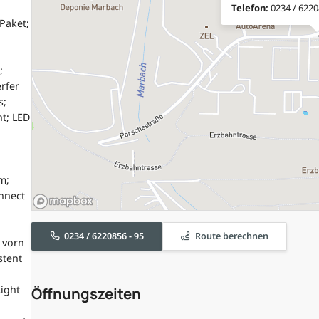
Telefon:
0234 / 6220
Paket;
;
rfer
s;
nt; LED
m;
nnect
0234 / 6220856 - 95
Route berechnen
 vorn
stent
Light
Öffnungszeiten