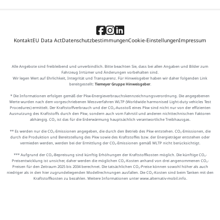
Kontakt
EU Data Act
Datenschutzbestimmungen
Cookie-Einstellungen
Impressum
Alle Angebote sind freibleibend und unverbindlich. Bitte beachten Sie, dass bei allen Angaben und Bilder zum
Fahrzeug Irrtümer und Änderungen vorbehalten sind.
Wir legen Wert auf Ehrlichkeit, Integrität und Transparenz. Für Hinweisgeber haben wir daher folgenden Link
bereitgestellt:
Tiemeyer Gruppe Hinweisgeber
.
* Die Informationen erfolgen gemäß der Pkw-Energieverbrauchskennzeichnungsverordnung. Die angegebenen
Werte wurden nach dem vorgeschriebenen Messverfahren WLTP (Worldwide harmonised Light-duty vehicles Test
Procedures) ermittelt. Der Kraftstoffverbrauch und der CO₂-Ausstoß eines Pkw sind nicht nur von der effizienten
Ausnutzung des Kraftstoffs durch den Pkw, sondern auch vom Fahrstil und anderen nichttechnischen Faktoren
abhängig. CO₂ ist das für die Erderwärmung hauptsächlich verantwortliche Treibhausgas.
** Es werden nur die CO₂-Emissionen angegeben, die durch den Betrieb des Pkw entstehen. CO₂-Emissionen, die
durch die Produktion und Bereitstellung des Pkw sowie des Kraftstoffes bzw. der Energieträger entstehen oder
vermieden werden, werden bei der Ermittlung der CO₂-Emissionen gemäß WLTP nicht berücksichtigt.
*** Aufgrund der CO₂-Bepreisung sind künftig Erhöhungen der Kraftstoffkosten möglich. Die künftige CO₂-
Preisentwicklung ist unsicher, daher werden die möglichen CO₂-Kosten anhand von drei angenommenen CO₂-
Preisen für den Zeitraum 2025 bis 2034 berechnet. Die tatsächlichen CO₂-Preise können sowohl höher als auch
niedriger als in den hier zugrundeliegenden Modellrechnungen ausfallen. Die CO₂-Kosten sind beim Tanken mit den
Kraftstoffkosten zu bezahlen. Weitere Informationen unter www.alternativ-mobil.info.