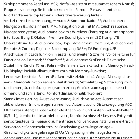
Schleppmoment-Regelung MSR; Notfall-Assistent mit automatischem Notruf;
Progressivlenkung; Reifendruckkontrolle; Remote Parkassistent plus;
Rückfahrkamera; top tether Kindersitzverankerung hinten;
Verkehrszeichenerkennung; **Audio & Kommunikation**; Audi connect
Navigation & Infotainment; MMI Navigation plus mit MMI touch response;
Navigationssystem; Audi phone box mit Wireless Charging; Audi smartphone
interface; Bang & Olufsen Premium Sound System mit 3D Klang; LTE-
Unterstützung für Audi phone box; Top-Infotainment Premium; Audi connect
Remote & Control; Digitaler Radioempfang DAB+; TV-Empfang; USB-
Anschlüsse mit Ladefunktion in erster und zweiter Sitzreihe; Vorbereitung für
Functions on Demand; **Komfort**; Audi connect Schlüssel; Elektrische
Zuziehhilfe für die Türen; Fahrer-/Beifahrersitz elektrisch mit Memory; Head-
Up Display; Individualkontursitze vorn mit Memory-Funktion;
Lendenwirbelstütze Fahrer-/Beifahrersitz elektrisch 4-Wege; Massagesitze
vorn; Memoryfunktion Fahrer-/Beifahrersitz; Sitzbelüftung; Sitzheizung vorn
und hinten; Standlüftung programmierbar; Gepäckraumklappe elektrisch
öffnend und schließend; Komfortklimaautomatik 4-Zonen;
Standklimatisierung; Akustikverglasung; Audi drive select; Automatisch
abblendender Innenspiegel rahmenlos; Automatische Distanzregelung ACC;
Effizienzassistent; Fensterheber elektrisch vorn und hinten; Getränkehalter 1
(0,3 - 1l); Komfortmittelarmlehne vorn; Komfortschlüssel / Keyless Entry mit
sensorgesteuerter Gepäckraumentriegelung; Lenkradeinstellung elektrisch;
Servotronic; Sonnenschutzrollo; Geschwindigkeits-Regelanlage -
Geschwindigkeitsregelanlage (GRA); Verglasung hinten abgedunkelt;
Zentralverriegelung mit Fernbedienung; **Interieur**; Sitzbezüge in Leder;