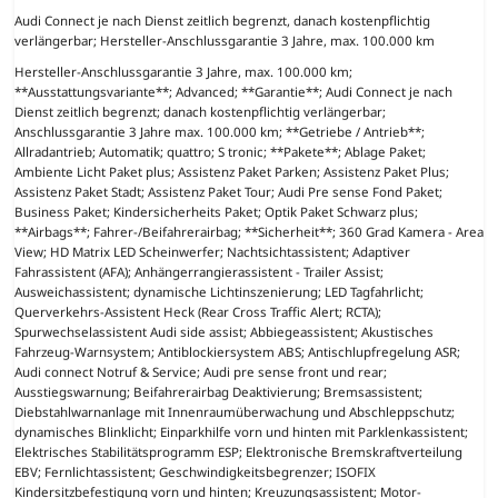
Audi Connect je nach Dienst zeitlich begrenzt, danach kostenpflichtig
verlängerbar; Hersteller-Anschlussgarantie 3 Jahre, max. 100.000 km
Hersteller-Anschlussgarantie 3 Jahre, max. 100.000 km;
**Ausstattungsvariante**; Advanced; **Garantie**; Audi Connect je nach
Dienst zeitlich begrenzt; danach kostenpflichtig verlängerbar;
Anschlussgarantie 3 Jahre max. 100.000 km; **Getriebe / Antrieb**;
Allradantrieb; Automatik; quattro; S tronic; **Pakete**; Ablage Paket;
Ambiente Licht Paket plus; Assistenz Paket Parken; Assistenz Paket Plus;
Assistenz Paket Stadt; Assistenz Paket Tour; Audi Pre sense Fond Paket;
Business Paket; Kindersicherheits Paket; Optik Paket Schwarz plus;
**Airbags**; Fahrer-/Beifahrerairbag; **Sicherheit**; 360 Grad Kamera - Area
View; HD Matrix LED Scheinwerfer; Nachtsichtassistent; Adaptiver
Fahrassistent (AFA); Anhängerrangierassistent - Trailer Assist;
Ausweichassistent; dynamische Lichtinszenierung; LED Tagfahrlicht;
Querverkehrs-Assistent Heck (Rear Cross Traffic Alert; RCTA);
Spurwechselassistent Audi side assist; Abbiegeassistent; Akustisches
Fahrzeug-Warnsystem; Antiblockiersystem ABS; Antischlupfregelung ASR;
Audi connect Notruf & Service; Audi pre sense front und rear;
Ausstiegswarnung; Beifahrerairbag Deaktivierung; Bremsassistent;
Diebstahlwarnanlage mit Innenraumüberwachung und Abschleppschutz;
dynamisches Blinklicht; Einparkhilfe vorn und hinten mit Parklenkassistent;
Elektrisches Stabilitätsprogramm ESP; Elektronische Bremskraftverteilung
EBV; Fernlichtassistent; Geschwindigkeitsbegrenzer; ISOFIX
Kindersitzbefestigung vorn und hinten; Kreuzungsassistent; Motor-