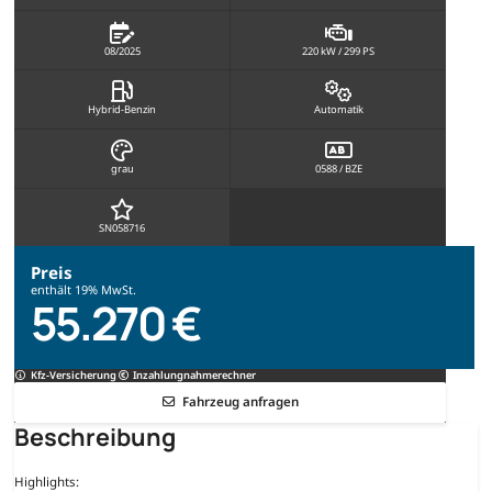
08/2025
220 kW / 299 PS
Hybrid-Benzin
Automatik
grau
0588 / BZE
SN058716
Preis
enthält 19% MwSt.
55.270 €
Kfz-Versicherung
Inzahlungnahmerechner
Fahrzeug anfragen
Beschreibung
Highlights: