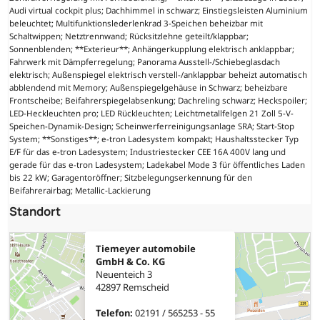
Audi virtual cockpit plus; Dachhimmel in schwarz; Einstiegsleisten Aluminium
beleuchtet; Multifunktionslederlenkrad 3-Speichen beheizbar mit
Schaltwippen; Netztrennwand; Rücksitzlehne geteilt/klappbar;
Sonnenblenden; **Exterieur**; Anhängerkupplung elektrisch anklappbar;
Fahrwerk mit Dämpferregelung; Panorama Ausstell-/Schiebeglasdach
elektrisch; Außenspiegel elektrisch verstell-/anklappbar beheizt automatisch
abblendend mit Memory; Außenspiegelgehäuse in Schwarz; beheizbare
Frontscheibe; Beifahrerspiegelabsenkung; Dachreling schwarz; Heckspoiler;
LED-Heckleuchten pro; LED Rückleuchten; Leichtmetallfelgen 21 Zoll 5-V-
Speichen-Dynamik-Design; Scheinwerferreinigungsanlage SRA; Start-Stop
System; **Sonstiges**; e-tron Ladesystem kompakt; Haushaltsstecker Typ
E/F für das e-tron Ladesystem; Industriestecker CEE 16A 400V lang und
gerade für das e-tron Ladesystem; Ladekabel Mode 3 für öffentliches Laden
bis 22 kW; Garagentoröffner; Sitzbelegungserkennung für den
Beifahrerairbag; Metallic-Lackierung
Standort
Tiemeyer automobile
GmbH & Co. KG
Neuenteich 3
42897 Remscheid
Telefon:
02191 / 565253 - 55