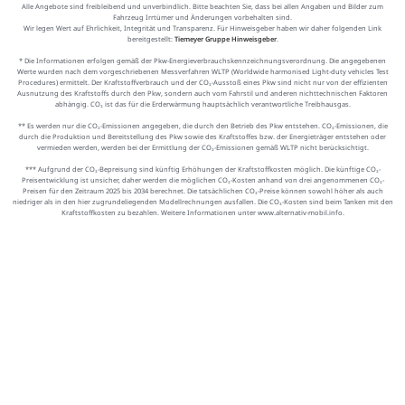
Alle Angebote sind freibleibend und unverbindlich. Bitte beachten Sie, dass bei allen Angaben und Bilder zum
Fahrzeug Irrtümer und Änderungen vorbehalten sind.
Wir legen Wert auf Ehrlichkeit, Integrität und Transparenz. Für Hinweisgeber haben wir daher folgenden Link
bereitgestellt:
Tiemeyer Gruppe Hinweisgeber
.
* Die Informationen erfolgen gemäß der Pkw-Energieverbrauchskennzeichnungsverordnung. Die angegebenen
Werte wurden nach dem vorgeschriebenen Messverfahren WLTP (Worldwide harmonised Light-duty vehicles Test
Procedures) ermittelt. Der Kraftstoffverbrauch und der CO₂-Ausstoß eines Pkw sind nicht nur von der effizienten
Ausnutzung des Kraftstoffs durch den Pkw, sondern auch vom Fahrstil und anderen nichttechnischen Faktoren
abhängig. CO₂ ist das für die Erderwärmung hauptsächlich verantwortliche Treibhausgas.
** Es werden nur die CO₂-Emissionen angegeben, die durch den Betrieb des Pkw entstehen. CO₂-Emissionen, die
durch die Produktion und Bereitstellung des Pkw sowie des Kraftstoffes bzw. der Energieträger entstehen oder
vermieden werden, werden bei der Ermittlung der CO₂-Emissionen gemäß WLTP nicht berücksichtigt.
*** Aufgrund der CO₂-Bepreisung sind künftig Erhöhungen der Kraftstoffkosten möglich. Die künftige CO₂-
Preisentwicklung ist unsicher, daher werden die möglichen CO₂-Kosten anhand von drei angenommenen CO₂-
Preisen für den Zeitraum 2025 bis 2034 berechnet. Die tatsächlichen CO₂-Preise können sowohl höher als auch
niedriger als in den hier zugrundeliegenden Modellrechnungen ausfallen. Die CO₂-Kosten sind beim Tanken mit den
Kraftstoffkosten zu bezahlen. Weitere Informationen unter www.alternativ-mobil.info.