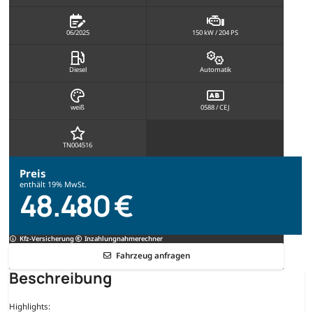
06/2025
150 kW / 204 PS
Diesel
Automatik
weiß
0588 / CEJ
TN004516
Preis
enthält 19% MwSt.
48.480 €
Kfz-Versicherung
Inzahlungnahmerechner
Fahrzeug anfragen
Beschreibung
Highlights: