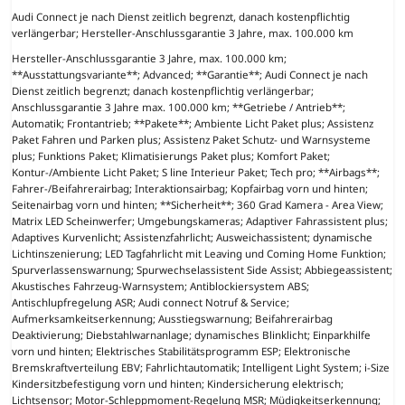
Audi Connect je nach Dienst zeitlich begrenzt, danach kostenpflichtig
verlängerbar; Hersteller-Anschlussgarantie 3 Jahre, max. 100.000 km
Hersteller-Anschlussgarantie 3 Jahre, max. 100.000 km;
**Ausstattungsvariante**; Advanced; **Garantie**; Audi Connect je nach
Dienst zeitlich begrenzt; danach kostenpflichtig verlängerbar;
Anschlussgarantie 3 Jahre max. 100.000 km; **Getriebe / Antrieb**;
Automatik; Frontantrieb; **Pakete**; Ambiente Licht Paket plus; Assistenz
Paket Fahren und Parken plus; Assistenz Paket Schutz- und Warnsysteme
plus; Funktions Paket; Klimatisierungs Paket plus; Komfort Paket;
Kontur-/Ambiente Licht Paket; S line Interieur Paket; Tech pro; **Airbags**;
Fahrer-/Beifahrerairbag; Interaktionsairbag; Kopfairbag vorn und hinten;
Seitenairbag vorn und hinten; **Sicherheit**; 360 Grad Kamera - Area View;
Matrix LED Scheinwerfer; Umgebungskameras; Adaptiver Fahrassistent plus;
Adaptives Kurvenlicht; Assistenzfahrlicht; Ausweichassistent; dynamische
Lichtinszenierung; LED Tagfahrlicht mit Leaving und Coming Home Funktion;
Spurverlassenswarnung; Spurwechselassistent Side Assist; Abbiegeassistent;
Akustisches Fahrzeug-Warnsystem; Antiblockiersystem ABS;
Antischlupfregelung ASR; Audi connect Notruf & Service;
Aufmerksamkeitserkennung; Ausstiegswarnung; Beifahrerairbag
Deaktivierung; Diebstahlwarnanlage; dynamisches Blinklicht; Einparkhilfe
vorn und hinten; Elektrisches Stabilitätsprogramm ESP; Elektronische
Bremskraftverteilung EBV; Fahrlichtautomatik; Intelligent Light System; i-Size
Kindersitzbefestigung vorn und hinten; Kindersicherung elektrisch;
Lichtsensor; Motor-Schleppmoment-Regelung MSR; Müdigkeitserkennung;