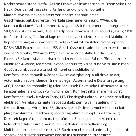
Notbremsassistent; Notfall Assist; Proaktiver Insassenschutz Front; Seite und
Heck; Querverkehrassistent; Reifendruckkontrolle; top tether
Kindersitzverankerung hinten; Verkehrszeichenbasierter
Geschwindigkeitsbegrenzer; Verkehrszeichenerkennung; **Audio &
Kommunikation**; Audi connect Navigation & Infotainment mit integrierter
SIM; Navigationssystem; Audi smartphone interface; Audi sound system; MMI
Beifahrerdisplay; Telefonablage mit induktiver Ladefunktion und Mobilfunk-
Koppelantenne; Audi connect Remote & Control; Digitaler Radioempfang
DAB+; MMI Experience plus; USB-Anschlüsse mit Ladefunktion in erster und
zweiter Sitzreihe; **Komfort**; Elektrische Zuziehhilfe für die Türen;
Fahrer-/Beifahrersitz elektrisch; Lendenwirbelstütze Fahrer-/Beifahrersitz
elektrisch 4-Wege; Memoryfunktion Fahrersitz; Sitzheizung vorn und hinten;
Gepäckraumklappe elektrisch öffnend und schließend;
Komfortklimaautomatik 4-Zonen; Akustikverglasung; Audi drive select;
Automatisch abblendender Innenspiegel; Automatische Distanzregelung
ACC; Bordsteinautomatik; Digitaler Schlüssel; Elektrische Luftzusatzheizung;
Fensterheber elektrisch vorn und hinten; Komfortmittelarmlehne vorn;
Komfortschlüssel / Keyless Entry; LED Einstiegsleuchten; Lenkradeinstellung
elektrisch; Verglasung hinten abgedunkelt; Zentralverriegelung mit
Fernbedienung; **Interieur**; Sitzbezüge in Teilleder; Audi virtual cockpit
plus; Dachhimmel in schwarz; Sportsitze; Aluminiumoptik im Interieur;
Dekoreinlagen Aluminium matt gebürstet; Einstiegsleisten Aluminium
beleuchtet; Interieurelemente in Kunstleder; Lenkradheizung;
Multifunktionssportlederlenkrad 3-Speichen oben und unten abgeflacht mit
Schaltwippen; Netztrennwand; Pedale in Edelstahl; **Exterieur**;