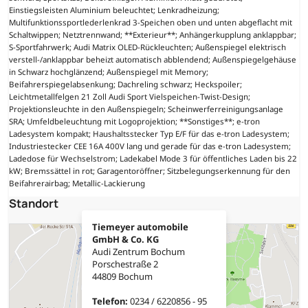
Einstiegsleisten Aluminium beleuchtet; Lenkradheizung;
Multifunktionssportlederlenkrad 3-Speichen oben und unten abgeflacht mit
Schaltwippen; Netztrennwand; **Exterieur**; Anhängerkupplung anklappbar;
S-Sportfahrwerk; Audi Matrix OLED-Rückleuchten; Außenspiegel elektrisch
verstell-/anklappbar beheizt automatisch abblendend; Außenspiegelgehäuse
in Schwarz hochglänzend; Außenspiegel mit Memory;
Beifahrerspiegelabsenkung; Dachreling schwarz; Heckspoiler;
Leichtmetallfelgen 21 Zoll Audi Sport Vielspeichen-Twist-Design;
Projektionsleuchte in den Außenspiegeln; Scheinwerferreinigungsanlage
SRA; Umfeldbeleuchtung mit Logoprojektion; **Sonstiges**; e-tron
Ladesystem kompakt; Haushaltsstecker Typ E/F für das e-tron Ladesystem;
Industriestecker CEE 16A 400V lang und gerade für das e-tron Ladesystem;
Ladedose für Wechselstrom; Ladekabel Mode 3 für öffentliches Laden bis 22
kW; Bremssättel in rot; Garagentoröffner; Sitzbelegungserkennung für den
Beifahrerairbag; Metallic-Lackierung
Standort
Tiemeyer automobile
GmbH & Co. KG
Audi Zentrum Bochum
Porschestraße 2
44809 Bochum
Telefon:
0234 / 6220856 - 95