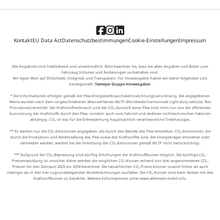
Kontakt
EU Data Act
Datenschutzbestimmungen
Cookie-Einstellungen
Impressum
Alle Angebote sind freibleibend und unverbindlich. Bitte beachten Sie, dass bei allen Angaben und Bilder zum
Fahrzeug Irrtümer und Änderungen vorbehalten sind.
Wir legen Wert auf Ehrlichkeit, Integrität und Transparenz. Für Hinweisgeber haben wir daher folgenden Link
bereitgestellt:
Tiemeyer Gruppe Hinweisgeber
.
* Die Informationen erfolgen gemäß der Pkw-Energieverbrauchskennzeichnungsverordnung. Die angegebenen
Werte wurden nach dem vorgeschriebenen Messverfahren WLTP (Worldwide harmonised Light-duty vehicles Test
Procedures) ermittelt. Der Kraftstoffverbrauch und der CO₂-Ausstoß eines Pkw sind nicht nur von der effizienten
Ausnutzung des Kraftstoffs durch den Pkw, sondern auch vom Fahrstil und anderen nichttechnischen Faktoren
abhängig. CO₂ ist das für die Erderwärmung hauptsächlich verantwortliche Treibhausgas.
** Es werden nur die CO₂-Emissionen angegeben, die durch den Betrieb des Pkw entstehen. CO₂-Emissionen, die
durch die Produktion und Bereitstellung des Pkw sowie des Kraftstoffes bzw. der Energieträger entstehen oder
vermieden werden, werden bei der Ermittlung der CO₂-Emissionen gemäß WLTP nicht berücksichtigt.
*** Aufgrund der CO₂-Bepreisung sind künftig Erhöhungen der Kraftstoffkosten möglich. Die künftige CO₂-
Preisentwicklung ist unsicher, daher werden die möglichen CO₂-Kosten anhand von drei angenommenen CO₂-
Preisen für den Zeitraum 2025 bis 2034 berechnet. Die tatsächlichen CO₂-Preise können sowohl höher als auch
niedriger als in den hier zugrundeliegenden Modellrechnungen ausfallen. Die CO₂-Kosten sind beim Tanken mit den
Kraftstoffkosten zu bezahlen. Weitere Informationen unter www.alternativ-mobil.info.