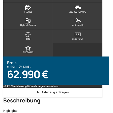
11/2025
220 kW / 299 PS
Hybrid-Benzin
Automatik
blau
0588 / CCF
TN026410
Preis
enthält 19% MwSt.
62.990 €
Kfz-Versicherung
Inzahlungnahmerechner
Fahrzeug anfragen
Beschreibung
Highlights: