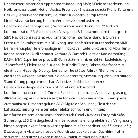
Lichtsensor; Motor-Schleppmoment-Regelung MSR; Müdigkeitserkennung;
Notbremsassistent; Notfall Assist; Proaktiver Insassenschutz Front; Seite und
Heck; Querverkehrassistent; Reifendruckkontrolle; top tether
Kindersitzverankerung hinten; Verkehrszeichenbasierter
Geschwindigkeitsbegrenzer; Verkehrszeichenerkennung; **Audio &
Kommunikation**; Audi connect Navigation & Infotainment mit integrierter
SIM; Navigationssystem; Audi smartphone interface; Bang & Olufsen
Premium Soundsystem mit 3D-Klang und Kopfstützenlautsprechern; MMI
Beifahrerdisplay; Telefonablage mit induktiver Ladefunktion und Mobilfunk-
Koppelantenne; Audi connect Remote & Control; Digitaler Radioempfang
DAB+; MMI Experience pro; USB-Schnittstellen mit erhöhter Ladeleistung;
**Komfort**; Elektrische Zuziehhilfe für die Türen; Fahrer-/Beifahrersitz
elektrisch; Head-Up Display; Lendenwirbelstütze Fahrer-/Beifahrersitz
elektrisch 4-Wege; Memoryfunktion Fahrersitz; Sitzheizung vorn und hinten;
Standlüftung programmierbar; Adaptives Luftfederfahrwerk;
Gepäckraumklappe elektrisch öffnend und schließend;
Komfortklimaautomatik 4-Zonen; Standklimatisierung; Akustikverglasung;
Allradlenkung; Audi drive select; Automatisch abblendender Innenspiegel;
Automatische Distanzregelung ACC; Digitaler Schlüssel; Elektrische
Luftzusatzheizung; Fensterheber elektrisch vorn und hinten;
Komfortmittelarmlehne vorn; Komfortschlüssel / Keyless Entry mit Safe-
Sicherung; LED Einstiegsleuchten; Lenkradeinstellung elektrisch; Verglasung
hinten abgedunkelt; Zentralverriegelung mit Fernbedienung; **Interieur**;
Sitzbezüge in Alcantara / Leder; Audi virtual cockpit plus; Dachhimmel in
schwarz; Sportsitze; Dekoreinlagen Aluminium matt gebürstet;