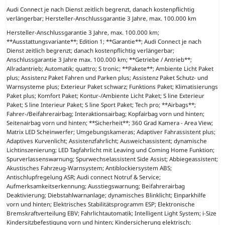
Audi Connect je nach Dienst zeitlich begrenzt, danach kostenpflichtig
verlängerbar; Hersteller-Anschlussgarantie 3 Jahre, max. 100.000 km
Hersteller-Anschlussgarantie 3 Jahre, max. 100.000 km;
**Ausstattungsvariante**; Edition 1; **Garantie**; Audi Connect je nach
Dienst zeitlich begrenzt; danach kostenpflichtig verlängerbar;
Anschlussgarantie 3 Jahre max. 100.000 km; **Getriebe / Antrieb**;
Allradantrieb; Automatik; quattro; S tronic; **Pakete**; Ambiente Licht Paket
plus; Assistenz Paket Fahren und Parken plus; Assistenz Paket Schutz- und
Warnsysteme plus; Exterieur Paket schwarz; Funktions Paket; Klimatisierungs
Paket plus; Komfort Paket; Kontur-/Ambiente Licht Paket; S line Exterieur
Paket; S line Interieur Paket; S line Sport Paket; Tech pro; **Airbags**;
Fahrer-/Beifahrerairbag; Interaktionsairbag; Kopfairbag vorn und hinten;
Seitenairbag vorn und hinten; **Sicherheit**; 360 Grad Kamera - Area View;
Matrix LED Scheinwerfer; Umgebungskameras; Adaptiver Fahrassistent plus;
Adaptives Kurvenlicht; Assistenzfahrlicht; Ausweichassistent; dynamische
Lichtinszenierung; LED Tagfahrlicht mit Leaving und Coming Home Funktion;
Spurverlassenswarnung; Spurwechselassistent Side Assist; Abbiegeassistent;
Akustisches Fahrzeug-Warnsystem; Antiblockiersystem ABS;
Antischlupfregelung ASR; Audi connect Notruf & Service;
Aufmerksamkeitserkennung; Ausstiegswarnung; Beifahrerairbag
Deaktivierung; Diebstahlwarnanlage; dynamisches Blinklicht; Einparkhilfe
vorn und hinten; Elektrisches Stabilitätsprogramm ESP; Elektronische
Bremskraftverteilung EBV; Fahrlichtautomatik; Intelligent Light System; i-Size
Kindersitzbefestigung vorn und hinten; Kindersicherung elektrisch;