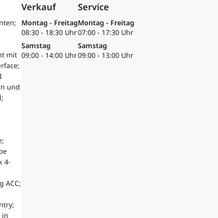
Verkauf
Service
nten;
Montag - Freitag
Montag - Freitag
08:30 - 18:30 Uhr
07:00 - 17:30 Uhr
Samstag
Samstag
t mit
09:00 - 14:00 Uhr
09:00 - 13:00 Uhr
rface;
I
on und
;
e;
pe
k 4-
g ACC;
ntry;
 in