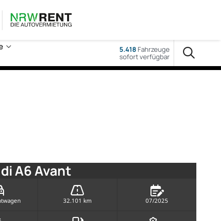
e
5.418
Fahrzeuge
sofort verfügbar
di A6 Avant
htwagen
32.101 km
07/2025