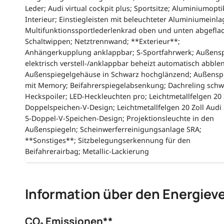
Leder; Audi virtual cockpit plus; Sportsitze; Aluminiumopti
Interieur; Einstiegleisten mit beleuchteter Aluminiumeinla
Multifunktionssportlederlenkrad oben und unten abgeflac
Schaltwippen; Netztrennwand; **Exterieur**;
Anhängerkupplung anklappbar; S-Sportfahrwerk; Außensp
elektrisch verstell-/anklappbar beheizt automatisch abble
Außenspiegelgehäuse in Schwarz hochglänzend; Außensp
mit Memory; Beifahrerspiegelabsenkung; Dachreling schw
Heckspoiler; LED-Heckleuchten pro; Leichtmetallfelgen 20 Z
Doppelspeichen-V-Design; Leichtmetallfelgen 20 Zoll Audi
5-Doppel-V-Speichen-Design; Projektionsleuchte in den
Außenspiegeln; Scheinwerferreinigungsanlage SRA;
**Sonstiges**; Sitzbelegungserkennung für den
Beifahrerairbag; Metallic-Lackierung
Information über den Energiev
CO₂ Emissionen**