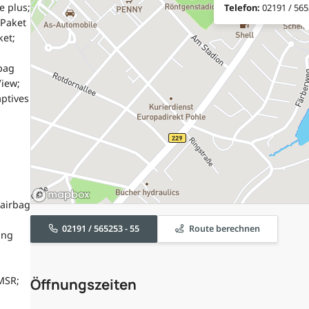
e plus;
Telefon:
02191 / 565
 Paket
ket;
bag
View;
aptives
airbag
02191 / 565253 - 55
Route berechnen
ung
MSR;
Öffnungszeiten