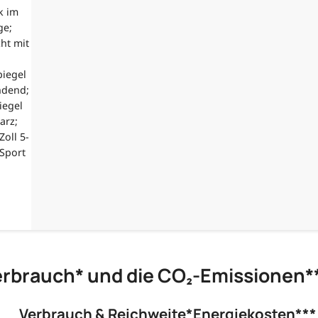
k im
ge;
ht mit
iegel
ndend;
iegel
arz;
oll 5-
 Sport
erbrauch* und die CO₂-Emissionen*
Verbrauch & Reichweite*
Energiekosten***