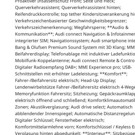
Proaktiver Insassenschutz Front; Seite und Heck;
Querverkehrassistent; Querverkehrassistent hinten;
Reifendruckkontrolle; top tether Kindersitzverankerung hi
Verkehrszeichenbasierter Geschwindigkeitsbegrenzer;
Verkehrszeichenerkennung; Wegfahrsperre; **Audio &
Kommunikation**; Audi connect Navigation & Infotainmen
integrierter SIM; Navigationssystem; Audi smartphone inte
Bang & Olufsen Premium Sound System mit 3D Klang; MM
Beifahrerdisplay; Telefonablage mit induktiver Ladefunkti
Mobilfunk-Koppelantenne; Audi connect Remote & Control
Digitaler Radioempfang DAB+; MMI Experience pro; USB-
Schnittstellen mit erhöhter Ladeleistung; **Komfort**;
Fahrer-/Beifahrersitz elektrisch; Head-Up Display;
Lendenwirbelstütze Fahrer-/Beifahrersitz elektrisch 4-Weg
Memoryfunktion Fahrersitz; Sitzheizung; Gepäckraumklap
elektrisch öffnend und schließend; Komfortklimaautomati
Zonen; Akustikverglasung; Audi drive select; Automatisch
abblendender Innenspiegel; Automatische Distanzregelun
Digitaler Schlüssel; Fensterheber elektrisch;
Komfortmittelarmlehne vorn; Komfortschlüssel / Keyless E
Verglasung hinten abgedunkelt; **Interieur**; Sitzbezüge