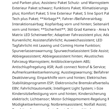
und Parken plus; Assistenz Paket Schutz- und Warnsystem
Exterieur Paket schwarz; Funktions Paket; Klimatisierungs
plus; Komfort Paket; S line Exterieur Paket; S line Sport Pa
Tech plus Paket; **Airbags**; Fahrer-/Beifahrerairbag;
Interaktionsairbag; Kopfairbag vorn und hinten; Seitenair
vorn und hinten; **Sicherheit**; 360 Grad Kamera - Area 
Matrix LED Scheinwerfer; Adaptiver Fahrassistent plus; Ad
Kurvenlicht; Assistenzfahrlicht; Ausweichassistent; LED
Tagfahrlicht mit Leaving und Coming Home Funktion;
Spurverlassenswarnung; Spurwechselassistent Side Assist;
Abbiegeassistent; Abbiegeassistent hinten; Akustisches
Fahrzeug-Warnsystem; Antiblockiersystem ABS;
Antischlupfregelung ASR; Audi connect Notruf & Service;
Aufmerksamkeitserkennung; Ausstiegswarnung; Beifahrer
Deaktivierung; Einparkhilfe vorn und hinten; Elektrisches
Stabilitätsprogramm ESP; Elektronische Bremskraftverteil
EBV; Fahrlichtautomatik; Intelligent Light System; i-Size
Kindersitzbefestigung vorn und hinten; Kindersicherung
elektrisch; Lichtsensor; Motor-Schleppmoment-Regelung 
Müdigkeitserkennung; Notbremsassistent; Notfall Assist;