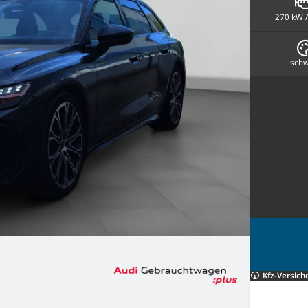
270 kW /
schw
Kfz-Versich