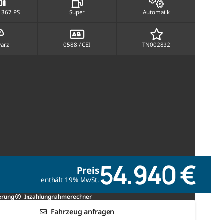
 367 PS
Super
Automatik
arz
0588 / CEI
TN002832
54.940 €
Preis
enthält 19% MwSt.
erung
Inzahlungnahmerechner
Fahrzeug anfragen