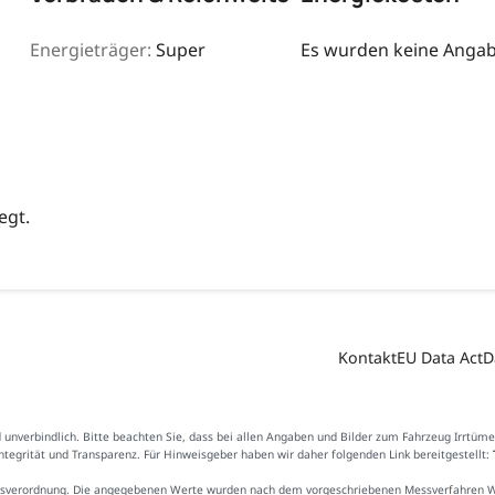
Energieträger:
Super
Es wurden keine Angabe
egt.
Kontakt
EU Data Act
D
d unverbindlich. Bitte beachten Sie, dass bei allen Angaben und Bilder zum Fahrzeug Irrtüm
Integrität und Transparenz. Für Hinweisgeber haben wir daher folgenden Link bereitgestellt:
sverordnung. Die angegebenen Werte wurden nach dem vorgeschriebenen Messverfahren WLTP