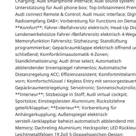
Charging; Audi smartphone interface; Audi sound system; 
Unterstützung für Audi phone box; Top-Infotainment Pre
Audi connect Remote & Control; Audi music interface; Digi
Radioempfang DAB+; Vorbereitung für Functions on Dema
**Komfort**; Fahrer-/Beifahrersitz elektrisch; Head-Up Dis
Lendenwirbelstütze Fahrer-/Beifahrersitz elektrisch 4-Weg
Memoryfunktion Fahrersitz; Sitzheizung; Standlüftung
programmierbar; Gepäckraumklappe elektrisch öffnend u
schließend; Komfortklimaautomatik 4-Zonen;
Standklimatisierung; Audi drive select; Automatisch
abblendender Innenspiegel rahmenlos; Automatische
Distanzregelung ACC; Effizienzassistent; Komfortmittelar
vorn; Komfortschlüssel / Keyless Entry mit sensorgesteuer
Gepäckraumentriegelung; Servotronic; Sonnenschutzrollo
**Interieur**; Sitzbezüge in Stoff; Audi virtual cockpit;
Sportsitze; Einstiegsleisten Aluminium; Rücksitzlehne
geteilt/klappbar; **Exterieur**; Vorbereitung für
Anhängerkupplung; Außenspiegel elektrisch
verstell-/anklappbar beheizt automatisch abblendend mit
Memory; Dachreling Aluminium; Heckspoiler; LED Rückleu
Leichtmetallfelgen 19 Zoll 5-Doppelspeichen-Design;