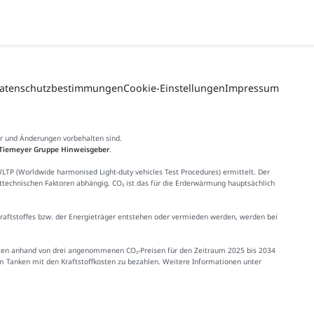
atenschutzbestimmungen
Cookie-Einstellungen
Impressum
er und Änderungen vorbehalten sind.
Tiemeyer Gruppe Hinweisgeber
.
 (Worldwide harmonised Light-duty vehicles Test Procedures) ermittelt. Der
httechnischen Faktoren abhängig. CO₂ ist das für die Erderwärmung hauptsächlich
Kraftstoffes bzw. der Energieträger entstehen oder vermieden werden, werden bei
Kosten anhand von drei angenommenen CO₂-Preisen für den Zeitraum 2025 bis 2034
im Tanken mit den Kraftstoffkosten zu bezahlen. Weitere Informationen unter