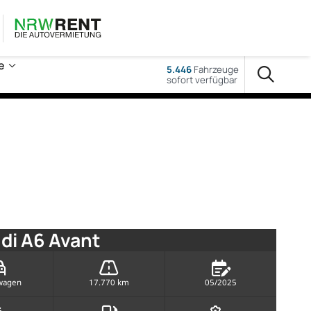
e
5.446
Fahrzeuge
sofort verfügbar
di A6 Avant
wagen
17.770 km
05/2025