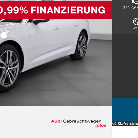
220 kW /
we
Kfz-Versich