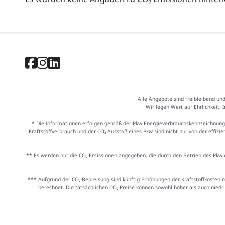
Alle Angebote sind freibleibend un
Wir legen Wert auf Ehrlichkeit, 
* Die Informationen erfolgen gemäß der Pkw-Energieverbrauchskennzeichnung
Kraftstoffverbrauch und der CO₂-Ausstoß eines Pkw sind nicht nur von der effiz
** Es werden nur die CO₂-Emissionen angegeben, die durch den Betrieb des Pkw e
*** Aufgrund der CO₂-Bepreisung sind künftig Erhöhungen der Kraftstoffkosten 
berechnet. Die tatsächlichen CO₂-Preise können sowohl höher als auch niedr