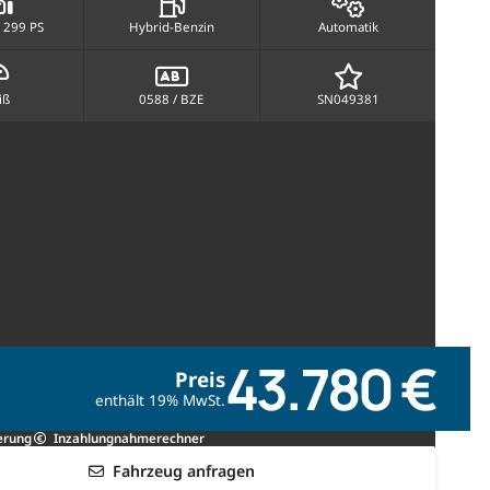
 299 PS
Hybrid-Benzin
Automatik
iß
0588 / BZE
SN049381
43.780 €
Preis
enthält 19% MwSt.
erung
Inzahlungnahmerechner
Fahrzeug anfragen