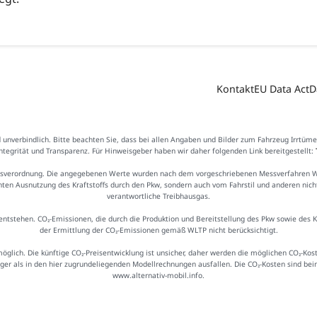
Kontakt
EU Data Act
D
d unverbindlich. Bitte beachten Sie, dass bei allen Angaben und Bilder zum Fahrzeug Irrtüm
Integrität und Transparenz. Für Hinweisgeber haben wir daher folgenden Link bereitgestellt:
sverordnung. Die angegebenen Werte wurden nach dem vorgeschriebenen Messverfahren WLTP
ienten Ausnutzung des Kraftstoffs durch den Pkw, sondern auch vom Fahrstil und anderen nic
verantwortliche Treibhausgas.
ntstehen. CO₂-Emissionen, die durch die Produktion und Bereitstellung des Pkw sowie des 
der Ermittlung der CO₂-Emissionen gemäß WLTP nicht berücksichtigt.
möglich. Die künftige CO₂-Preisentwicklung ist unsicher, daher werden die möglichen CO₂-
iger als in den hier zugrundeliegenden Modellrechnungen ausfallen. Die CO₂-Kosten sind be
www.alternativ-mobil.info.