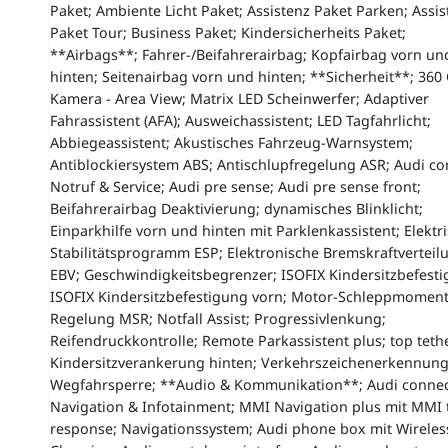
Paket; Ambiente Licht Paket; Assistenz Paket Parken; Assis
Paket Tour; Business Paket; Kindersicherheits Paket;
**Airbags**; Fahrer-/Beifahrerairbag; Kopfairbag vorn un
hinten; Seitenairbag vorn und hinten; **Sicherheit**; 360
Kamera - Area View; Matrix LED Scheinwerfer; Adaptiver
Fahrassistent (AFA); Ausweichassistent; LED Tagfahrlicht;
Abbiegeassistent; Akustisches Fahrzeug-Warnsystem;
Antiblockiersystem ABS; Antischlupfregelung ASR; Audi co
Notruf & Service; Audi pre sense; Audi pre sense front;
Beifahrerairbag Deaktivierung; dynamisches Blinklicht;
Einparkhilfe vorn und hinten mit Parklenkassistent; Elektr
Stabilitätsprogramm ESP; Elektronische Bremskraftverteil
EBV; Geschwindigkeitsbegrenzer; ISOFIX Kindersitzbefesti
ISOFIX Kindersitzbefestigung vorn; Motor-Schleppmoment
Regelung MSR; Notfall Assist; Progressivlenkung;
Reifendruckkontrolle; Remote Parkassistent plus; top teth
Kindersitzverankerung hinten; Verkehrszeichenerkennung
Wegfahrsperre; **Audio & Kommunikation**; Audi conne
Navigation & Infotainment; MMI Navigation plus mit MMI
response; Navigationssystem; Audi phone box mit Wireles