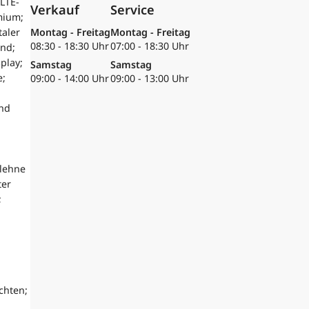
LTE-
Verkauf
Service
mium;
taler
Montag - Freitag
Montag - Freitag
08:30 - 18:30 Uhr
07:00 - 18:30 Uhr
nd;
play;
Samstag
Samstag
e;
09:00 - 14:00 Uhr
09:00 - 13:00 Uhr
nd
mlehne
ter
;
chten;