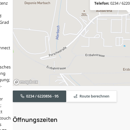
tenz
Telefon:
0234 / 6220
d
 Grad
nnect
isches
ung
gung;
-
0234 / 6220856 - 95
Route berechnen
er
;
ct
 touch
Öffnungszeiten
s