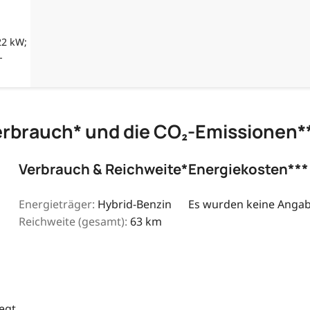
22 kW;
-
erbrauch* und die CO₂-Emissionen*
Verbrauch & Reichweite*
Energiekosten***
Energieträger:
Hybrid-Benzin
Es wurden keine Angabe
Reichweite (gesamt):
63 km
egt.