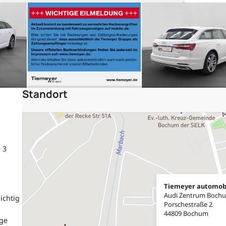
Standort
 3
Tiemeyer automob
Audi Zentrum Boch
ichtig
Porschestraße 2
44809 Bochum
age