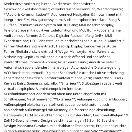
Kindersitzverankerung hinten; Verkehrszeichenbasierter
Geschwindigkeitsbegrenzer; Verkehrszeichenerkennung; Wegfahrsperre;
**Audio & Kommunikation**; Audi connect Navigation & Infotainment mit
integrierter SIM; Navigationssystem; Audi smartphone interface; Bang &
Olufsen Premium Sound System mit 3D Klang; MMI Beifahrerdisplay;
Telefonablage mit induktiver Ladefunktion und Mobilfunk-Koppelantenne;
Audi connect Remote & Control; Digitaler Radioempfang DAB+; MMI
Experience pro; USB-Schnittstellen mit erhöhter Ladeleistung; **Komfort**;
Fahrer-/Beifahrersitz elektrisch; Head-Up Display; Lendenwirbelstütze
Fahrer-/Beifahrersitz elektrisch 4-Wege; Memoryfunktion Fahrersitz;
Sitzheizung; Gepäckraumklappe elektrisch öffnend und schließend;
Komfortklimaautomatik 4-Zonen; Akustikverglasung; Audi drive select;
Automatisch abblendender Innenspiegel; Automatische Distanzregelung
ACC; Bordsteinautomatik; Digitaler Schlüssel; Elektrische Luftzusatzheizung;
Fensterheber elektrisch; Komfortmittelarmlehne vorn; Komfortschlüssel /
Keyless Entry; Sonnenschutzrollo; **Interieur**; Sitzbezüge in Leder; Audi
virtual cockpit plus; Aluminiumoptik im Interieur;
Multifunktionssportlederlenkrad oben und unten abgeflacht mit
Schaltwippen; Netztrennwand; **Exterieur**; Anhängerkupplung anklappbar;
Außenspiegel elektrisch verstell-/anklappbar beheizt automatisch
abblendend; Außenspiegel mit Memory; Beifahrerspiegelabsenkung;
Heckspoiler; LED-Heckleuchten pro; LED Rückleuchten; Leichtmetallfelgen 19
Zoll 10-Speichen-Aero-Design; Leichtmetallfelgen 19 Zoll 10-Speichen-
Design; Panorama-Glasdach mit schaltbarer Transparenz; Projektionsleuchte
in den Außenspiegeln; Scheinwerferreinigungsanlage SRA; **Sonstiges**;