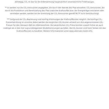
abhängig. CO₂ ist das für die Erderwärmung hauptsächlich verantwortliche Treibhausgas.
** Es werden nur die CO₂-Emissionen angegeben, die durch den Betrieb des Pkw entstehen. CO₂-Emissionen, die
durch die Produktion und Bereitstellung des Pkw sowie des Kraftstoffes bzw. der Energieträger entstehen oder
vermieden werden, werden bei der Ermittlung der CO₂-Emissionen gemäß WLTP nicht berücksichtigt.
*** Aufgrund der CO₂-Bepreisung sind künftig Erhöhungen der Kraftstoffkosten möglich. Die künftige CO₂-
Preisentwicklung ist unsicher, daher werden die möglichen CO₂-Kosten anhand von drei angenommenen CO₂-
Preisen für den Zeitraum 2025 bis 2034 berechnet. Die tatsächlichen CO₂-Preise können sowohl höher als auch
niedriger als in den hier zugrundeliegenden Modellrechnungen ausfallen. Die CO₂-Kosten sind beim Tanken mit den
Kraftstoffkosten zu bezahlen. Weitere Informationen unter www.alternativ-mobil.info.