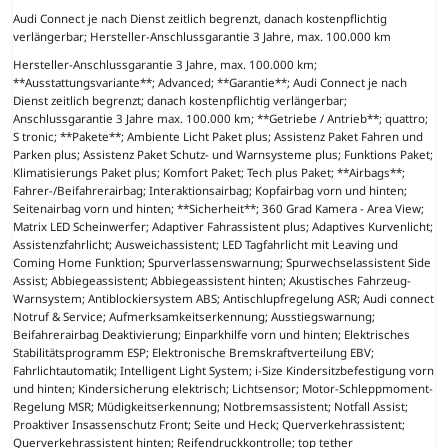
Audi Connect je nach Dienst zeitlich begrenzt, danach kostenpflichtig
verlängerbar; Hersteller-Anschlussgarantie 3 Jahre, max. 100.000 km
Hersteller-Anschlussgarantie 3 Jahre, max. 100.000 km;
**Ausstattungsvariante**; Advanced; **Garantie**; Audi Connect je nach
Dienst zeitlich begrenzt; danach kostenpflichtig verlängerbar;
Anschlussgarantie 3 Jahre max. 100.000 km; **Getriebe / Antrieb**; quattro;
S tronic; **Pakete**; Ambiente Licht Paket plus; Assistenz Paket Fahren und
Parken plus; Assistenz Paket Schutz- und Warnsysteme plus; Funktions Paket;
Klimatisierungs Paket plus; Komfort Paket; Tech plus Paket; **Airbags**;
Fahrer-/Beifahrerairbag; Interaktionsairbag; Kopfairbag vorn und hinten;
Seitenairbag vorn und hinten; **Sicherheit**; 360 Grad Kamera - Area View;
Matrix LED Scheinwerfer; Adaptiver Fahrassistent plus; Adaptives Kurvenlicht;
Assistenzfahrlicht; Ausweichassistent; LED Tagfahrlicht mit Leaving und
Coming Home Funktion; Spurverlassenswarnung; Spurwechselassistent Side
Assist; Abbiegeassistent; Abbiegeassistent hinten; Akustisches Fahrzeug-
Warnsystem; Antiblockiersystem ABS; Antischlupfregelung ASR; Audi connect
Notruf & Service; Aufmerksamkeitserkennung; Ausstiegswarnung;
Beifahrerairbag Deaktivierung; Einparkhilfe vorn und hinten; Elektrisches
Stabilitätsprogramm ESP; Elektronische Bremskraftverteilung EBV;
Fahrlichtautomatik; Intelligent Light System; i-Size Kindersitzbefestigung vorn
und hinten; Kindersicherung elektrisch; Lichtsensor; Motor-Schleppmoment-
Regelung MSR; Müdigkeitserkennung; Notbremsassistent; Notfall Assist;
Proaktiver Insassenschutz Front; Seite und Heck; Querverkehrassistent;
Querverkehrassistent hinten; Reifendruckkontrolle; top tether