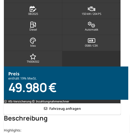
08/2025
150 kW / 204 PS
Diesel
Automatik
blau
0588 / CEK
TN006502
Preis
enthält 19% MwSt.
49.980 €
Kfz-Versicherung
Inzahlungnahmerechner
Fahrzeug anfragen
Beschreibung
Highlights: