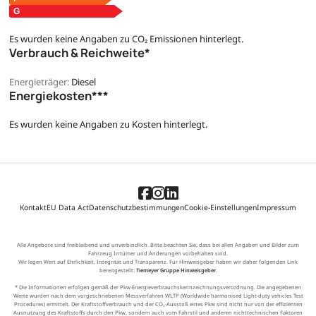
Es wurden keine Angaben zu CO₂ Emissionen hinterlegt.
Verbrauch & Reichweite*
Energieträger:
Diesel
Energiekosten***
Es wurden keine Angaben zu Kosten hinterlegt.
Kontakt
EU Data Act
Datenschutzbestimmungen
Cookie-Einstellungen
Impressum
Alle Angebote sind freibleibend und unverbindlich. Bitte beachten Sie, dass bei allen Angaben und Bilder zum
Fahrzeug Irrtümer und Änderungen vorbehalten sind.
Wir legen Wert auf Ehrlichkeit, Integrität und Transparenz. Für Hinweisgeber haben wir daher folgenden Link
bereitgestellt:
Tiemeyer Gruppe Hinweisgeber
.
* Die Informationen erfolgen gemäß der Pkw-Energieverbrauchskennzeichnungsverordnung. Die angegebenen
Werte wurden nach dem vorgeschriebenen Messverfahren WLTP (Worldwide harmonised Light-duty vehicles Test
Procedures) ermittelt. Der Kraftstoffverbrauch und der CO₂-Ausstoß eines Pkw sind nicht nur von der effizienten
Ausnutzung des Kraftstoffs durch den Pkw, sondern auch vom Fahrstil und anderen nichttechnischen Faktoren