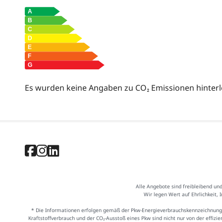
Es wurden keine Angaben zu CO₂ Emissionen hinterl
Alle Angebote sind freibleibend un
Wir legen Wert auf Ehrlichkeit, 
* Die Informationen erfolgen gemäß der Pkw-Energieverbrauchskennzeichnung
Kraftstoffverbrauch und der CO₂-Ausstoß eines Pkw sind nicht nur von der effiz