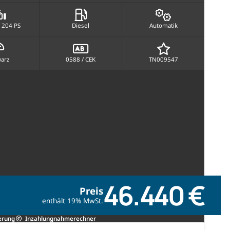
 204 PS
Diesel
Automatik
arz
0588 / CEK
TN009547
46.440 €
Preis
enthält 19% MwSt.
erung
Inzahlungnahmerechner