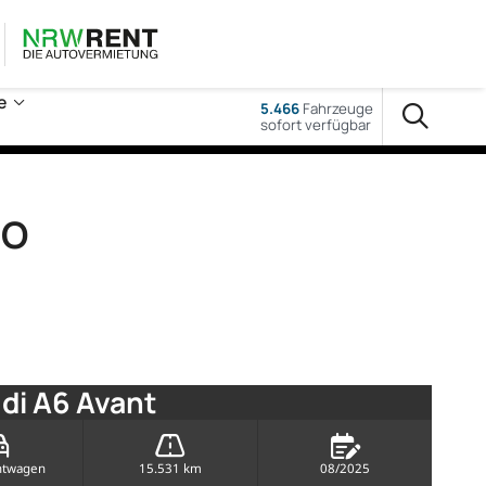
e
5.466
Fahrzeuge
sofort verfügbar
uO
di A6 Avant
htwagen
15.531 km
08/2025