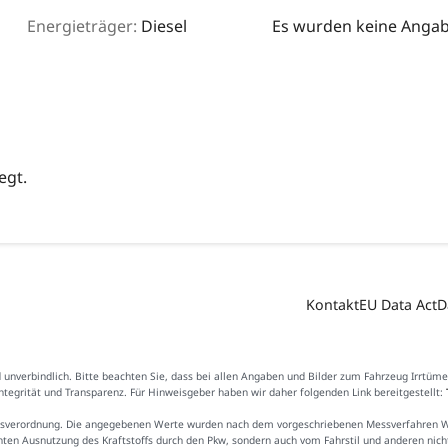
Energieträger:
Diesel
Es wurden keine Angabe
egt.
Kontakt
EU Data Act
D
d unverbindlich. Bitte beachten Sie, dass bei allen Angaben und Bilder zum Fahrzeug Irrtüm
Integrität und Transparenz. Für Hinweisgeber haben wir daher folgenden Link bereitgestellt:
sverordnung. Die angegebenen Werte wurden nach dem vorgeschriebenen Messverfahren WLTP
ienten Ausnutzung des Kraftstoffs durch den Pkw, sondern auch vom Fahrstil und anderen nic