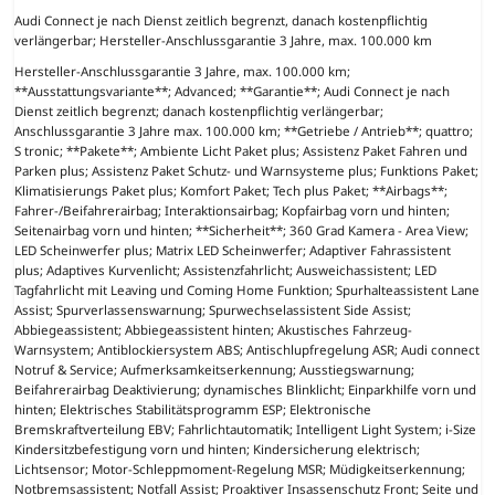
Audi Connect je nach Dienst zeitlich begrenzt, danach kostenpflichtig
verlängerbar; Hersteller-Anschlussgarantie 3 Jahre, max. 100.000 km
Hersteller-Anschlussgarantie 3 Jahre, max. 100.000 km;
**Ausstattungsvariante**; Advanced; **Garantie**; Audi Connect je nach
Dienst zeitlich begrenzt; danach kostenpflichtig verlängerbar;
Anschlussgarantie 3 Jahre max. 100.000 km; **Getriebe / Antrieb**; quattro;
S tronic; **Pakete**; Ambiente Licht Paket plus; Assistenz Paket Fahren und
Parken plus; Assistenz Paket Schutz- und Warnsysteme plus; Funktions Paket;
Klimatisierungs Paket plus; Komfort Paket; Tech plus Paket; **Airbags**;
Fahrer-/Beifahrerairbag; Interaktionsairbag; Kopfairbag vorn und hinten;
Seitenairbag vorn und hinten; **Sicherheit**; 360 Grad Kamera - Area View;
LED Scheinwerfer plus; Matrix LED Scheinwerfer; Adaptiver Fahrassistent
plus; Adaptives Kurvenlicht; Assistenzfahrlicht; Ausweichassistent; LED
Tagfahrlicht mit Leaving und Coming Home Funktion; Spurhalteassistent Lane
Assist; Spurverlassenswarnung; Spurwechselassistent Side Assist;
Abbiegeassistent; Abbiegeassistent hinten; Akustisches Fahrzeug-
Warnsystem; Antiblockiersystem ABS; Antischlupfregelung ASR; Audi connect
Notruf & Service; Aufmerksamkeitserkennung; Ausstiegswarnung;
Beifahrerairbag Deaktivierung; dynamisches Blinklicht; Einparkhilfe vorn und
hinten; Elektrisches Stabilitätsprogramm ESP; Elektronische
Bremskraftverteilung EBV; Fahrlichtautomatik; Intelligent Light System; i-Size
Kindersitzbefestigung vorn und hinten; Kindersicherung elektrisch;
Lichtsensor; Motor-Schleppmoment-Regelung MSR; Müdigkeitserkennung;
Notbremsassistent; Notfall Assist; Proaktiver Insassenschutz Front; Seite und