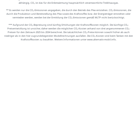
abhängig. CO₂ ist das für die Erderwärmung hauptsächlich verantwortliche Treibhausgas.
** Es werden nur die CO₂-Emissionen angegeben, die durch den Betrieb des Pkw entstehen. CO₂-Emissionen, die
durch die Produktion und Bereitstellung des Pkw sowie des Kraftstoffes bzw. der Energieträger entstehen oder
vermieden werden, werden bei der Ermittlung der CO₂-Emissionen gemäß WLTP nicht berücksichtigt.
*** Aufgrund der CO₂-Bepreisung sind künftig Erhöhungen der Kraftstoffkosten möglich. Die künftige CO₂-
Preisentwicklung ist unsicher, daher werden die möglichen CO₂-Kosten anhand von drei angenommenen CO₂-
Preisen für den Zeitraum 2025 bis 2034 berechnet. Die tatsächlichen CO₂-Preise können sowohl höher als auch
niedriger als in den hier zugrundeliegenden Modellrechnungen ausfallen. Die CO₂-Kosten sind beim Tanken mit den
Kraftstoffkosten zu bezahlen. Weitere Informationen unter www.alternativ-mobil.info.