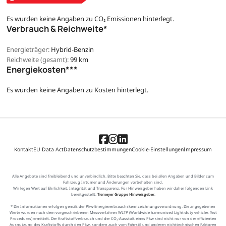
Es wurden keine Angaben zu CO₂ Emissionen hinterlegt.
Verbrauch & Reichweite*
Energieträger:
Hybrid-Benzin
Reichweite (gesamt):
99 km
Energiekosten***
Es wurden keine Angaben zu Kosten hinterlegt.
Kontakt
EU Data Act
Datenschutzbestimmungen
Cookie-Einstellungen
Impressum
Alle Angebote sind freibleibend und unverbindlich. Bitte beachten Sie, dass bei allen Angaben und Bilder zum
Fahrzeug Irrtümer und Änderungen vorbehalten sind.
Wir legen Wert auf Ehrlichkeit, Integrität und Transparenz. Für Hinweisgeber haben wir daher folgenden Link
bereitgestellt:
Tiemeyer Gruppe Hinweisgeber
.
* Die Informationen erfolgen gemäß der Pkw-Energieverbrauchskennzeichnungsverordnung. Die angegebenen
Werte wurden nach dem vorgeschriebenen Messverfahren WLTP (Worldwide harmonised Light-duty vehicles Test
Procedures) ermittelt. Der Kraftstoffverbrauch und der CO₂-Ausstoß eines Pkw sind nicht nur von der effizienten
Ausnutzung des Kraftstoffs durch den Pkw, sondern auch vom Fahrstil und anderen nichttechnischen Faktoren