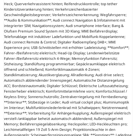
Heck; Querverkehrassistent hinten; Reifendruckkontrolle; top tether
Kindersitzverankerung hinten; Verkehrszeichenbasierter
Geschwindigkeitsbegrenzer; Verkehrszeichenerkennung; Wegfahrsperre;
**Audio & Kommunikation**; Audi connect Navigation & Infotainment mit
integrierter SIM; Navigationssystem; Audi smartphone interface; Bang &
Olufsen Premium Sound System mit 3D Klang; MMI Beifahrerdisplay;
Telefonablage mit induktiver Ladefunktion und Mobilfunk-Koppelantenne;
Audi connect Remote & Control; Digitaler Radioempfang DAB+; MMI
Experience pro; USB-Schnittstellen mit erhöhter Ladeleistung; **Komfort**;
Fahrer-/Beifahrersitz elektrisch; Head-Up Display; Lendenwirbelstütze
Fahrer-/Beifahrersitz elektrisch 4-Wege; Memoryfunktion Fahrersitz;
Sitzheizung; Standlüftung programmierbar; Gepäckraumklappe elektrisch
öffnend und schließend; Komfortklimaautomatik 4-Zonen;
Standklimatisierung; Akustikverglasung; Allradlenkung; Audi drive select;
Automatisch abblendender Innenspiegel; Automatische Distanzregelung
ACC; Bordsteinautomatik; Digitaler Schlüssel; Elektrische Luftzusatzheizung;
Fensterheber elektrisch; Komfortmittelarmlehne vorn; Komfortschlüssel /
Keyless Entry; Sonnenschutzrollo; Zentralverriegelung mit Fernbedienung;
**Interieur**; Sitzbezüge in Leder; Audi virtual cockpit plus; Aluminiumoptik
im Interieur; Multifunktionslederlenkrad mit Schaltwippen; Netztrennwand;
**Exterieur**; Vorbereitung für Anhängerkupplung; Außenspiegel elektrisch
verstell-/anklappbar beheizt automatisch abblendend; Außenspiegel mit
Memory; Beifahrerspiegelabsenkung; Heckspoiler; LED-Heckleuchten pro;
Leichtmetallfelgen 19 Zoll 5-Arm-Design; Projektionsleuchte in den
Außenspiegeln; Scheinwerferreinigungsanlage SRA; **Sonstiges**; Ladedose