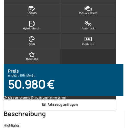
10/2025
220 kW / 299 PS
Hybrid-Benzin
Automatik
grün
0588 / CEF
TN011898
Preis
enthält 19% MwSt.
50.980 €
Kfz-Versicherung
Inzahlungnahmerechner
Fahrzeug anfragen
Beschreibung
Highlights: