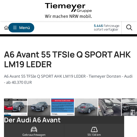
5.446
Fahrzeuge
Menü
sofort verfügbar
A6 Avant 55 TFSIe Q SPORT AHK
LM19 LEDER
A6 Avant 55 TFSIe Q SPORT AHK LM19 LEDER - Tiemeyer Dorsten - Audi
- ab 40.370 EUR
Der Audi A6 Avant
Gebrauchtwagen
59.134 km