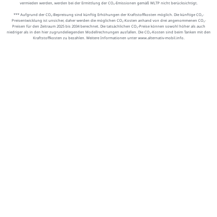
vermieden werden, werden bei der Ermittlung der CO₂-Emissionen gemäß WLTP nicht berücksichtigt.
*** Aufgrund der CO₂-Bepreisung sind künftig Erhöhungen der Kraftstoffkosten möglich. Die künftige CO₂-
Preisentwicklung ist unsicher, daher werden die möglichen CO₂-Kosten anhand von drei angenommenen CO₂-
Preisen für den Zeitraum 2025 bis 2034 berechnet. Die tatsächlichen CO₂-Preise können sowohl höher als auch
niedriger als in den hier zugrundeliegenden Modellrechnungen ausfallen. Die CO₂-Kosten sind beim Tanken mit den
Kraftstoffkosten zu bezahlen. Weitere Informationen unter www.alternativ-mobil.info.