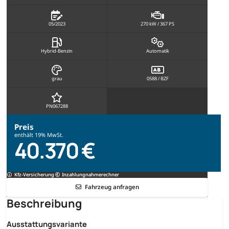
05/2023
270 kW / 367 PS
Hybrid-Benzin
Automatik
grau
0588 / BZF
PN067288
Preis
enthält 19% MwSt.
40.370 €
Kfz-Versicherung
Inzahlungnahmerechner
Fahrzeug anfragen
Beschreibung
Ausstattungsvariante