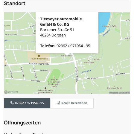
Standort
Tiemeyer automobile
GmbH & Co. KG
Borkener Straße 91
46284 Dorsten
Telefon:
02362 / 971954 - 95
02362 / 971954 - 95
Route berechnen
Öffnungszeiten