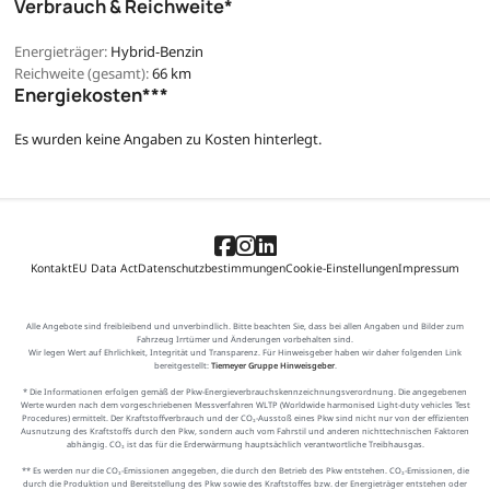
Verbrauch & Reichweite*
Energieträger:
Hybrid-Benzin
Reichweite (gesamt):
66 km
Energiekosten***
Es wurden keine Angaben zu Kosten hinterlegt.
Kontakt
EU Data Act
Datenschutzbestimmungen
Cookie-Einstellungen
Impressum
Alle Angebote sind freibleibend und unverbindlich. Bitte beachten Sie, dass bei allen Angaben und Bilder zum
Fahrzeug Irrtümer und Änderungen vorbehalten sind.
Wir legen Wert auf Ehrlichkeit, Integrität und Transparenz. Für Hinweisgeber haben wir daher folgenden Link
bereitgestellt:
Tiemeyer Gruppe Hinweisgeber
.
* Die Informationen erfolgen gemäß der Pkw-Energieverbrauchskennzeichnungsverordnung. Die angegebenen
Werte wurden nach dem vorgeschriebenen Messverfahren WLTP (Worldwide harmonised Light-duty vehicles Test
Procedures) ermittelt. Der Kraftstoffverbrauch und der CO₂-Ausstoß eines Pkw sind nicht nur von der effizienten
Ausnutzung des Kraftstoffs durch den Pkw, sondern auch vom Fahrstil und anderen nichttechnischen Faktoren
abhängig. CO₂ ist das für die Erderwärmung hauptsächlich verantwortliche Treibhausgas.
** Es werden nur die CO₂-Emissionen angegeben, die durch den Betrieb des Pkw entstehen. CO₂-Emissionen, die
durch die Produktion und Bereitstellung des Pkw sowie des Kraftstoffes bzw. der Energieträger entstehen oder