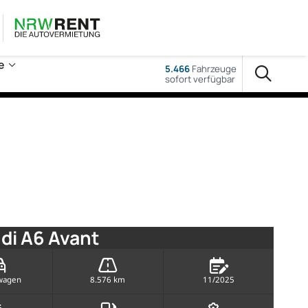
e
5.466
Fahrzeuge
sofort verfügbar
di A6 Avant
wagen
8.576 km
11/2025