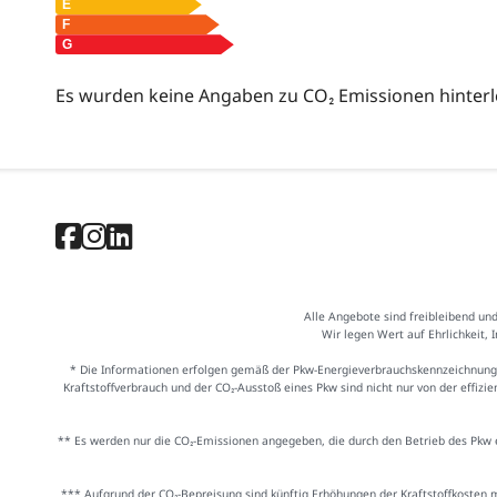
Es wurden keine Angaben zu CO₂ Emissionen hinterl
Alle Angebote sind freibleibend un
Wir legen Wert auf Ehrlichkeit, 
* Die Informationen erfolgen gemäß der Pkw-Energieverbrauchskennzeichnung
Kraftstoffverbrauch und der CO₂-Ausstoß eines Pkw sind nicht nur von der effiz
** Es werden nur die CO₂-Emissionen angegeben, die durch den Betrieb des Pkw e
*** Aufgrund der CO₂-Bepreisung sind künftig Erhöhungen der Kraftstoffkosten 