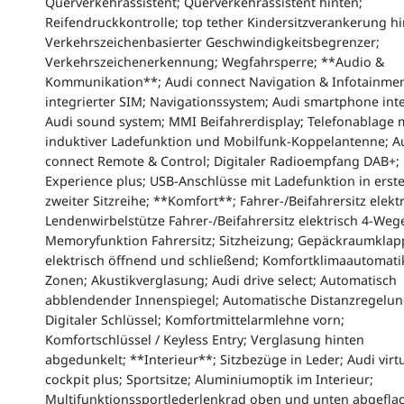
Querverkehrassistent; Querverkehrassistent hinten;
Reifendruckkontrolle; top tether Kindersitzverankerung hi
Verkehrszeichenbasierter Geschwindigkeitsbegrenzer;
Verkehrszeichenerkennung; Wegfahrsperre; **Audio &
Kommunikation**; Audi connect Navigation & Infotainmen
integrierter SIM; Navigationssystem; Audi smartphone inte
Audi sound system; MMI Beifahrerdisplay; Telefonablage 
induktiver Ladefunktion und Mobilfunk-Koppelantenne; A
connect Remote & Control; Digitaler Radioempfang DAB+
Experience plus; USB-Anschlüsse mit Ladefunktion in erst
zweiter Sitzreihe; **Komfort**; Fahrer-/Beifahrersitz elektr
Lendenwirbelstütze Fahrer-/Beifahrersitz elektrisch 4-Weg
Memoryfunktion Fahrersitz; Sitzheizung; Gepäckraumklap
elektrisch öffnend und schließend; Komfortklimaautomati
Zonen; Akustikverglasung; Audi drive select; Automatisch
abblendender Innenspiegel; Automatische Distanzregelun
Digitaler Schlüssel; Komfortmittelarmlehne vorn;
Komfortschlüssel / Keyless Entry; Verglasung hinten
abgedunkelt; **Interieur**; Sitzbezüge in Leder; Audi virt
cockpit plus; Sportsitze; Aluminiumoptik im Interieur;
Multifunktionssportlederlenkrad oben und unten abgeflac