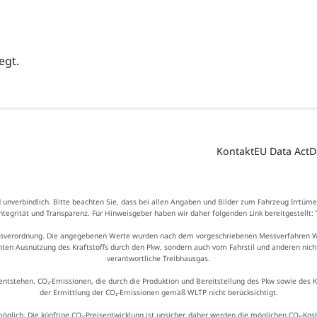
egt.
Kontakt
EU Data Act
D
d unverbindlich. Bitte beachten Sie, dass bei allen Angaben und Bilder zum Fahrzeug Irrtüm
Integrität und Transparenz. Für Hinweisgeber haben wir daher folgenden Link bereitgestellt:
sverordnung. Die angegebenen Werte wurden nach dem vorgeschriebenen Messverfahren WLTP
ienten Ausnutzung des Kraftstoffs durch den Pkw, sondern auch vom Fahrstil und anderen nic
verantwortliche Treibhausgas.
ntstehen. CO₂-Emissionen, die durch die Produktion und Bereitstellung des Pkw sowie des 
der Ermittlung der CO₂-Emissionen gemäß WLTP nicht berücksichtigt.
möglich. Die künftige CO₂-Preisentwicklung ist unsicher, daher werden die möglichen CO₂-