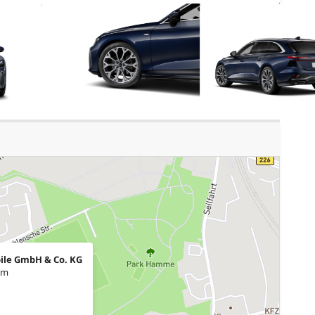
ile GmbH & Co. KG
um