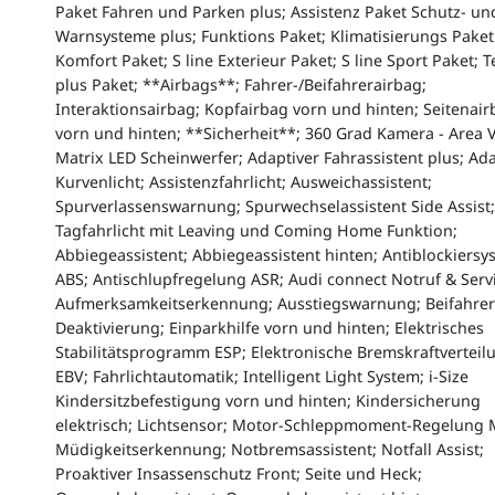
Paket Fahren und Parken plus; Assistenz Paket Schutz- un
Warnsysteme plus; Funktions Paket; Klimatisierungs Paket
Komfort Paket; S line Exterieur Paket; S line Sport Paket; T
plus Paket; **Airbags**; Fahrer-/Beifahrerairbag;
Interaktionsairbag; Kopfairbag vorn und hinten; Seitenair
vorn und hinten; **Sicherheit**; 360 Grad Kamera - Area 
Matrix LED Scheinwerfer; Adaptiver Fahrassistent plus; Ad
Kurvenlicht; Assistenzfahrlicht; Ausweichassistent;
Spurverlassenswarnung; Spurwechselassistent Side Assist;
Tagfahrlicht mit Leaving und Coming Home Funktion;
Abbiegeassistent; Abbiegeassistent hinten; Antiblockiersy
ABS; Antischlupfregelung ASR; Audi connect Notruf & Servi
Aufmerksamkeitserkennung; Ausstiegswarnung; Beifahrer
Deaktivierung; Einparkhilfe vorn und hinten; Elektrisches
Stabilitätsprogramm ESP; Elektronische Bremskraftverteil
EBV; Fahrlichtautomatik; Intelligent Light System; i-Size
Kindersitzbefestigung vorn und hinten; Kindersicherung
elektrisch; Lichtsensor; Motor-Schleppmoment-Regelung 
Müdigkeitserkennung; Notbremsassistent; Notfall Assist;
Proaktiver Insassenschutz Front; Seite und Heck;