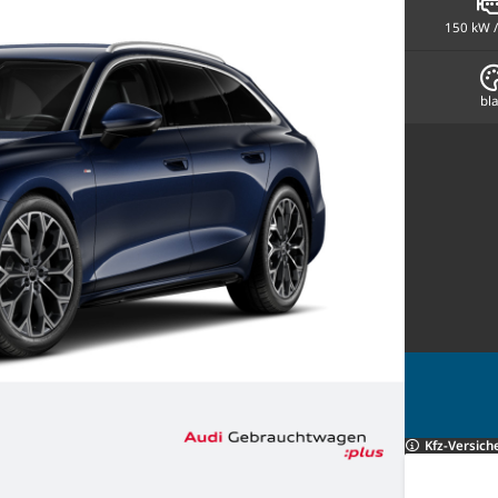
150 kW /
bl
Kfz-Versich