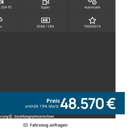
 204 PS
Super
Automatik
au
0588 / CEH
TN000974
48.570 €
Preis
enthält 19% MwSt.
erung
Inzahlungnahmerechner
Fahrzeug anfragen