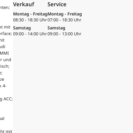
Verkauf
Service
nten;
Montag - Freitag
Montag - Freitag
08:30 - 18:30 Uhr
07:00 - 18:30 Uhr
t mit
Samstag
Samstag
rface;
09:00 - 14:00 Uhr
09:00 - 13:00 Uhr
mit
udi
; MMI
er und
isch;
e;
pe
k 4-
g ACC;
ual
ht mit