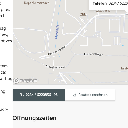
d
Telefon:
0234 / 6220
 plus;
ech
bag
View;
aptives
stem
ce;
airbag
ung
0234 / 6220856 - 95
Route berechnen
MSR;
Öffnungszeiten