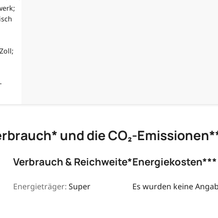
werk;
isch
Zoll;
-
erbrauch* und die CO₂-Emissionen*
Verbrauch & Reichweite*
Energiekosten***
Energieträger:
Super
Es wurden keine Angabe