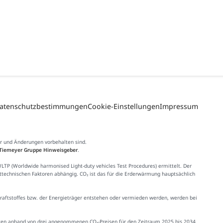
atenschutzbestimmungen
Cookie-Einstellungen
Impressum
er und Änderungen vorbehalten sind.
Tiemeyer Gruppe Hinweisgeber
.
 (Worldwide harmonised Light-duty vehicles Test Procedures) ermittelt. Der
httechnischen Faktoren abhängig. CO₂ ist das für die Erderwärmung hauptsächlich
Kraftstoffes bzw. der Energieträger entstehen oder vermieden werden, werden bei
Kosten anhand von drei angenommenen CO₂-Preisen für den Zeitraum 2025 bis 2034