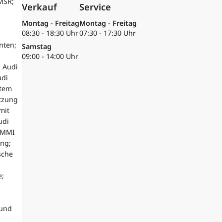
MSR;
Verkauf
Service
Montag - Freitag
Montag - Freitag
08:30 - 18:30 Uhr
07:30 - 17:30 Uhr
nten;
Samstag
09:00 - 14:00 Uhr
 Audi
udi
stem
tzung
mit
udi
; MMI
ung;
sche
e;
 und