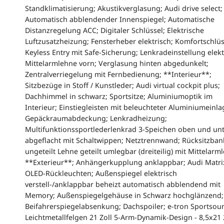
Standklimatisierung; Akustikverglasung; Audi drive select;
Automatisch abblendender Innenspiegel; Automatische
Distanzregelung ACC; Digitaler Schlüssel; Elektrische
Luftzusatzheizung; Fensterheber elektrisch; Komfortschlüs
Keyless Entry mit Safe-Sicherung; Lenkradeinstellung elekt
Mittelarmlehne vorn; Verglasung hinten abgedunkelt;
Zentralverriegelung mit Fernbedienung; **Interieur**;
Sitzbezüge in Stoff / Kunstleder; Audi virtual cockpit plus;
Dachhimmel in schwarz; Sportsitze; Aluminiumoptik im
Interieur; Einstiegleisten mit beleuchteter Aluminiumeinla
Gepäckraumabdeckung; Lenkradheizung;
Multifunktionssportlederlenkrad 3-Speichen oben und un
abgeflacht mit Schaltwippen; Netztrennwand; Rücksitzban
ungeteilt Lehne geteilt umlegbar (dreiteilig) mit Mittelarm
**Exterieur**; Anhängerkupplung anklappbar; Audi Matri
OLED-Rückleuchten; Außenspiegel elektrisch
verstell-/anklappbar beheizt automatisch abblendend mit
Memory; Außenspiegelgehäuse in Schwarz hochglänzend;
Beifahrerspiegelabsenkung; Dachspoiler; e-tron Sportsou
Leichtmetallfelgen 21 Zoll 5-Arm-Dynamik-Design - 8,5x21