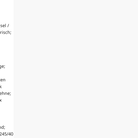
sel /
risch;
ge;
ten
k
lehne;
x
nd;
 245/40