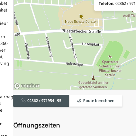
aket
Telefon:
02362 / 971
aket
ieur
orn
 360
ver
t;
aving
airbag
02362 / 971954 - 95
Route berechnen
d
he
ze
Öffnungszeiten