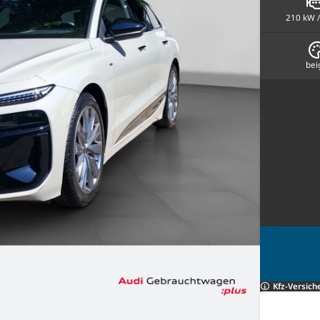
210 kW /
bei
Kfz-Versich