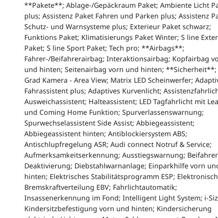
**Pakete**; Ablage-/Gepäckraum Paket; Ambiente Licht P
plus; Assistenz Paket Fahren und Parken plus; Assistenz P
Schutz- und Warnsysteme plus; Exterieur Paket schwarz;
Funktions Paket; Klimatisierungs Paket Winter; S line Exter
Paket; S line Sport Paket; Tech pro; **Airbags**;
Fahrer-/Beifahrerairbag; Interaktionsairbag; Kopfairbag v
und hinten; Seitenairbag vorn und hinten; **Sicherheit**;
Grad Kamera - Area View; Matrix LED Scheinwerfer; Adapti
Fahrassistent plus; Adaptives Kurvenlicht; Assistenzfahrlich
Ausweichassistent; Halteassistent; LED Tagfahrlicht mit Le
und Coming Home Funktion; Spurverlassenswarnung;
Spurwechselassistent Side Assist; Abbiegeassistent;
Abbiegeassistent hinten; Antiblockiersystem ABS;
Antischlupfregelung ASR; Audi connect Notruf & Service;
Aufmerksamkeitserkennung; Ausstiegswarnung; Beifahrer
Deaktivierung; Diebstahlwarnanlage; Einparkhilfe vorn un
hinten; Elektrisches Stabilitätsprogramm ESP; Elektronisc
Bremskraftverteilung EBV; Fahrlichtautomatik;
Insassenerkennung im Fond; Intelligent Light System; i-Si
Kindersitzbefestigung vorn und hinten; Kindersicherung