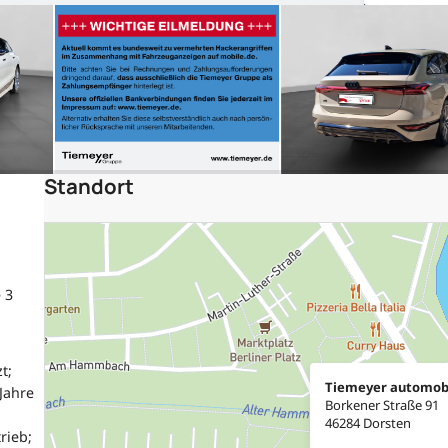
Standort
 3
t;
Tiemeyer automob
Jahre
Borkener Straße 91
46284 Dorsten
rieb;