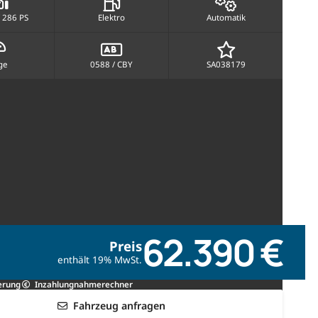
 286 PS
Elektro
Automatik
ge
0588 / CBY
SA038179
62.390 €
Preis
enthält 19% MwSt.
erung
Inzahlungnahmerechner
Fahrzeug anfragen