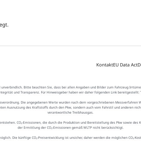
egt.
Kontakt
EU Data Act
D
d unverbindlich. Bitte beachten Sie, dass bei allen Angaben und Bilder zum Fahrzeug Irrtüm
Integrität und Transparenz. Für Hinweisgeber haben wir daher folgenden Link bereitgestellt:
sverordnung. Die angegebenen Werte wurden nach dem vorgeschriebenen Messverfahren WLTP
ienten Ausnutzung des Kraftstoffs durch den Pkw, sondern auch vom Fahrstil und anderen nic
verantwortliche Treibhausgas.
ntstehen. CO₂-Emissionen, die durch die Produktion und Bereitstellung des Pkw sowie des 
der Ermittlung der CO₂-Emissionen gemäß WLTP nicht berücksichtigt.
möglich. Die künftige CO₂-Preisentwicklung ist unsicher, daher werden die möglichen CO₂-