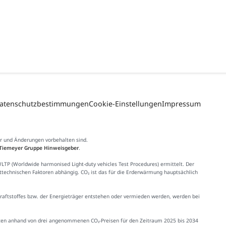
atenschutzbestimmungen
Cookie-Einstellungen
Impressum
er und Änderungen vorbehalten sind.
Tiemeyer Gruppe Hinweisgeber
.
 (Worldwide harmonised Light-duty vehicles Test Procedures) ermittelt. Der
httechnischen Faktoren abhängig. CO₂ ist das für die Erderwärmung hauptsächlich
Kraftstoffes bzw. der Energieträger entstehen oder vermieden werden, werden bei
Kosten anhand von drei angenommenen CO₂-Preisen für den Zeitraum 2025 bis 2034