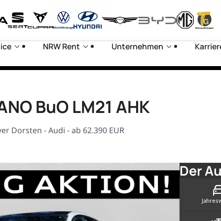
ice
NRW Rent
Unternehmen
Karrier
 PANO BuO LM21 AHK
r Dorsten - Audi - ab 62.390 EUR
Der Au
Jahres