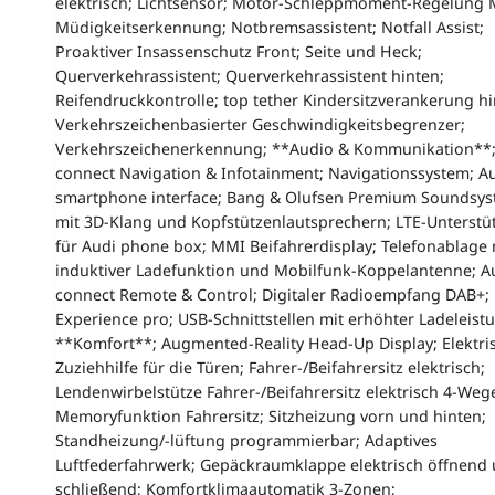
elektrisch; Lichtsensor; Motor-Schleppmoment-Regelung 
Müdigkeitserkennung; Notbremsassistent; Notfall Assist;
Proaktiver Insassenschutz Front; Seite und Heck;
Querverkehrassistent; Querverkehrassistent hinten;
Reifendruckkontrolle; top tether Kindersitzverankerung hi
Verkehrszeichenbasierter Geschwindigkeitsbegrenzer;
Verkehrszeichenerkennung; **Audio & Kommunikation**;
connect Navigation & Infotainment; Navigationssystem; A
smartphone interface; Bang & Olufsen Premium Soundsy
mit 3D-Klang und Kopfstützenlautsprechern; LTE-Unterstü
für Audi phone box; MMI Beifahrerdisplay; Telefonablage 
induktiver Ladefunktion und Mobilfunk-Koppelantenne; A
connect Remote & Control; Digitaler Radioempfang DAB+
Experience pro; USB-Schnittstellen mit erhöhter Ladeleist
**Komfort**; Augmented-Reality Head-Up Display; Elektri
Zuziehhilfe für die Türen; Fahrer-/Beifahrersitz elektrisch;
Lendenwirbelstütze Fahrer-/Beifahrersitz elektrisch 4-Weg
Memoryfunktion Fahrersitz; Sitzheizung vorn und hinten;
Standheizung/-lüftung programmierbar; Adaptives
Luftfederfahrwerk; Gepäckraumklappe elektrisch öffnend
schließend; Komfortklimaautomatik 3-Zonen;