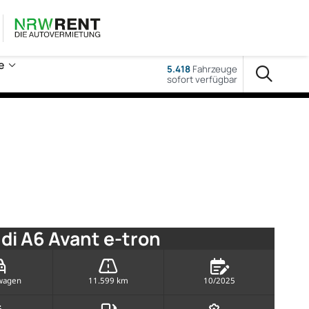
e
5.418
Fahrzeuge
sofort verfügbar
di A6 Avant e-tron
wagen
11.599 km
10/2025