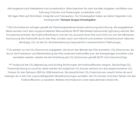
Alle Angebote sind freibleibend und unverbindlich. Bitte beachten Sie, dass bei allen Angaben und Bilder zum
Fahrzeug Irrtümer und Änderungen vorbehalten sind.
Wir legen Wert auf Ehrlichkeit, Integrität und Transparenz. Für Hinweisgeber haben wir daher folgenden Link
bereitgestellt:
Tiemeyer Gruppe Hinweisgeber
.
* Die Informationen erfolgen gemäß der Pkw-Energieverbrauchskennzeichnungsverordnung. Die angegebenen
Werte wurden nach dem vorgeschriebenen Messverfahren WLTP (Worldwide harmonised Light-duty vehicles Test
Procedures) ermittelt. Der Kraftstoffverbrauch und der CO₂-Ausstoß eines Pkw sind nicht nur von der effizienten
Ausnutzung des Kraftstoffs durch den Pkw, sondern auch vom Fahrstil und anderen nichttechnischen Faktoren
abhängig. CO₂ ist das für die Erderwärmung hauptsächlich verantwortliche Treibhausgas.
** Es werden nur die CO₂-Emissionen angegeben, die durch den Betrieb des Pkw entstehen. CO₂-Emissionen, die
durch die Produktion und Bereitstellung des Pkw sowie des Kraftstoffes bzw. der Energieträger entstehen oder
vermieden werden, werden bei der Ermittlung der CO₂-Emissionen gemäß WLTP nicht berücksichtigt.
*** Aufgrund der CO₂-Bepreisung sind künftig Erhöhungen der Kraftstoffkosten möglich. Die künftige CO₂-
Preisentwicklung ist unsicher, daher werden die möglichen CO₂-Kosten anhand von drei angenommenen CO₂-
Preisen für den Zeitraum 2025 bis 2034 berechnet. Die tatsächlichen CO₂-Preise können sowohl höher als auch
niedriger als in den hier zugrundeliegenden Modellrechnungen ausfallen. Die CO₂-Kosten sind beim Tanken mit den
Kraftstoffkosten zu bezahlen. Weitere Informationen unter www.alternativ-mobil.info.