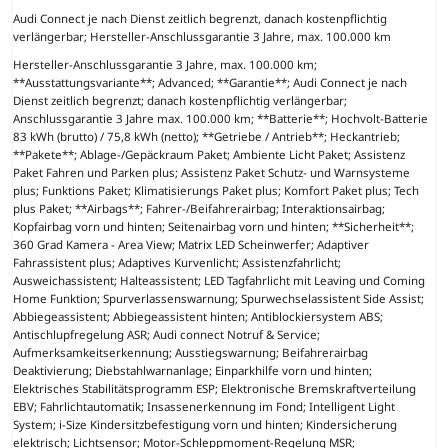
Audi Connect je nach Dienst zeitlich begrenzt, danach kostenpflichtig
verlängerbar; Hersteller-Anschlussgarantie 3 Jahre, max. 100.000 km
Hersteller-Anschlussgarantie 3 Jahre, max. 100.000 km;
**Ausstattungsvariante**; Advanced; **Garantie**; Audi Connect je nach
Dienst zeitlich begrenzt; danach kostenpflichtig verlängerbar;
Anschlussgarantie 3 Jahre max. 100.000 km; **Batterie**; Hochvolt-Batterie
83 kWh (brutto) / 75,8 kWh (netto); **Getriebe / Antrieb**; Heckantrieb;
**Pakete**; Ablage-/Gepäckraum Paket; Ambiente Licht Paket; Assistenz
Paket Fahren und Parken plus; Assistenz Paket Schutz- und Warnsysteme
plus; Funktions Paket; Klimatisierungs Paket plus; Komfort Paket plus; Tech
plus Paket; **Airbags**; Fahrer-/Beifahrerairbag; Interaktionsairbag;
Kopfairbag vorn und hinten; Seitenairbag vorn und hinten; **Sicherheit**;
360 Grad Kamera - Area View; Matrix LED Scheinwerfer; Adaptiver
Fahrassistent plus; Adaptives Kurvenlicht; Assistenzfahrlicht;
Ausweichassistent; Halteassistent; LED Tagfahrlicht mit Leaving und Coming
Home Funktion; Spurverlassenswarnung; Spurwechselassistent Side Assist;
Abbiegeassistent; Abbiegeassistent hinten; Antiblockiersystem ABS;
Antischlupfregelung ASR; Audi connect Notruf & Service;
Aufmerksamkeitserkennung; Ausstiegswarnung; Beifahrerairbag
Deaktivierung; Diebstahlwarnanlage; Einparkhilfe vorn und hinten;
Elektrisches Stabilitätsprogramm ESP; Elektronische Bremskraftverteilung
EBV; Fahrlichtautomatik; Insassenerkennung im Fond; Intelligent Light
System; i-Size Kindersitzbefestigung vorn und hinten; Kindersicherung
elektrisch; Lichtsensor; Motor-Schleppmoment-Regelung MSR;