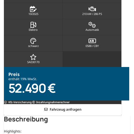
10/2025
210 kW / 286 PS
Elektro
Automatik
schwarz
0588 / CBY
SA030170
Preis
enthält 19% MwSt.
52.490 €
Kfz-Versicherung
Inzahlungnahmerechner
Fahrzeug anfragen
Beschreibung
Highlights: