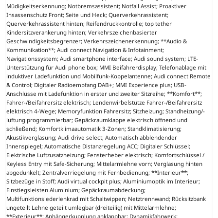
Müdigkeitserkennung; Notbremsassistent; Notfall Assist; Proaktiver
Insassenschutz Front; Seite und Heck; Querverkehrassistent;
Querverkehrassistent hinten; Reifendruckkontrolle; top tether
Kindersitzverankerung hinten; Verkehrszeichenbasierter
Geschwindigkeitsbegrenzer; Verkehrszeichenerkennung; **Audio &
Kommunikation**; Audi connect Navigation & Infotainment;
Navigationssystem; Audi smartphone interface; Audi sound system; LTE-
Unterstützung für Audi phone box; MMI Beifahrerdisplay; Telefonablage mit
induktiver Ladefunktion und Mobilfunk-Koppelantenne; Audi connect Remote
& Control; Digitaler Radioempfang DAB+; MMI Experience plus; USB-
Anschlüsse mit Ladefunktion in erster und zweiter Sitzreihe; **Komfort**;
Fahrer-/Beifahrersitz elektrisch; Lendenwirbelstütze Fahrer-/Beifahrersitz
elektrisch 4-Wege; Memoryfunktion Fahrersitz; Sitzheizung; Standheizung/-
lüftung programmierbar; Gepäckraumklappe elektrisch öffnend und
schließend; Komfortklimaautomatik 3-Zonen; Standklimatisierung;
Akustikverglasung; Audi drive select; Automatisch abblendender
Innenspiegel; Automatische Distanzregelung ACC; Digitaler Schlüssel;
Elektrische Luftzusatzheizung; Fensterheber elektrisch; Komfortschlüssel /
Keyless Entry mit Safe-Sicherung; Mittelarmlehne vorn; Verglasung hinten
abgedunkelt; Zentralverriegelung mit Fernbedienung; **Interieur**;
Sitzbezüge in Stoff; Audi virtual cockpit plus; Aluminiumoptik im Interieur;
Einstiegsleisten Aluminium; Gepäckraumabdeckung;
Multifunktionslederlenkrad mit Schaltwippen; Netztrennwand; Rücksitzbank
ungeteilt Lehne geteilt umlegbar (dreiteilig) mit Mittelarmlehne;
**Exterieur**; Anhängerkupplung anklappbar; Dynamikfahrwerk;