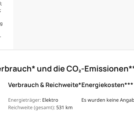
;
;
ng
-
erbrauch* und die CO₂-Emissionen*
Verbrauch & Reichweite*
Energiekosten***
Energieträger:
Elektro
Es wurden keine Angabe
Reichweite (gesamt):
531 km