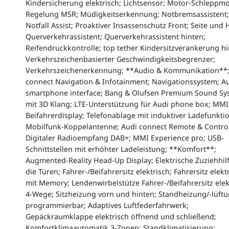
Kindersicherung elektrisch; Lichtsensor; Motor-Schleppm
Regelung MSR; Müdigkeitserkennung; Notbremsassistent;
Notfall Assist; Proaktiver Insassenschutz Front; Seite und 
Querverkehrassistent; Querverkehrassistent hinten;
Reifendruckkontrolle; top tether Kindersitzverankerung hi
Verkehrszeichenbasierter Geschwindigkeitsbegrenzer;
Verkehrszeichenerkennung; **Audio & Kommunikation**;
connect Navigation & Infotainment; Navigationssystem; A
smartphone interface; Bang & Olufsen Premium Sound Sy
mit 3D Klang; LTE-Unterstützung für Audi phone box; MMI
Beifahrerdisplay; Telefonablage mit induktiver Ladefunkti
Mobilfunk-Koppelantenne; Audi connect Remote & Control
Digitaler Radioempfang DAB+; MMI Experience pro; USB-
Schnittstellen mit erhöhter Ladeleistung; **Komfort**;
Augmented-Reality Head-Up Display; Elektrische Zuziehhilf
die Türen; Fahrer-/Beifahrersitz elektrisch; Fahrersitz elekt
mit Memory; Lendenwirbelstütze Fahrer-/Beifahrersitz elek
4-Wege; Sitzheizung vorn und hinten; Standheizung/-lüft
programmierbar; Adaptives Luftfederfahrwerk;
Gepäckraumklappe elektrisch öffnend und schließend;
Komfortklimaautomatik 3-Zonen; Standklimatisierung;