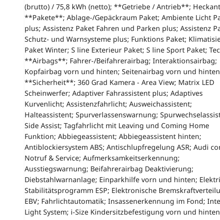
(brutto) / 75,8 kWh (netto); **Getriebe / Antrieb**; Heckant
**Pakete**; Ablage-/Gepäckraum Paket; Ambiente Licht P
plus; Assistenz Paket Fahren und Parken plus; Assistenz P
Schutz- und Warnsysteme plus; Funktions Paket; Klimatisi
Paket Winter; S line Exterieur Paket; S line Sport Paket; Te
**Airbags**; Fahrer-/Beifahrerairbag; Interaktionsairbag;
Kopfairbag vorn und hinten; Seitenairbag vorn und hinten
**Sicherheit**; 360 Grad Kamera - Area View; Matrix LED
Scheinwerfer; Adaptiver Fahrassistent plus; Adaptives
Kurvenlicht; Assistenzfahrlicht; Ausweichassistent;
Halteassistent; Spurverlassenswarnung; Spurwechselassis
Side Assist; Tagfahrlicht mit Leaving und Coming Home
Funktion; Abbiegeassistent; Abbiegeassistent hinten;
Antiblockiersystem ABS; Antischlupfregelung ASR; Audi co
Notruf & Service; Aufmerksamkeitserkennung;
Ausstiegswarnung; Beifahrerairbag Deaktivierung;
Diebstahlwarnanlage; Einparkhilfe vorn und hinten; Elektr
Stabilitätsprogramm ESP; Elektronische Bremskraftverteil
EBV; Fahrlichtautomatik; Insassenerkennung im Fond; Inte
Light System; i-Size Kindersitzbefestigung vorn und hinten