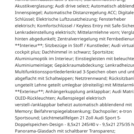
Akustikverglasung; Audi drive select; Automatisch abblen
Innenspiegel; Automatische Distanzregelung ACC; Digitale
Schlüssel; Elektrische Luftzusatzheizung; Fensterheber
elektrisch; Komfortschlüssel / Keyless Entry mit Safe-Siche
Lenkradeinstellung elektrisch; Mittelarmlehne vorn; Verg
hinten abgedunkelt; Zentralverriegelung mit Fernbedienu
**Interieur**; Sitzbezüge in Stoff / Kunstleder; Audi virtua
cockpit plus; Dachhimmel in schwarz; Sportsitze;
Aluminiumoptik im Interieur; Einstiegleisten mit beleuchte
Aluminiumeinlage; Gepäckraumabdeckung; Lenkradheizu
Multifunktionssportlederlenkrad 3-Speichen oben und un
abgeflacht mit Schaltwippen; Netztrennwand; Rücksitzban
ungeteilt Lehne geteilt umlegbar (dreiteilig) mit Mittelarm
**Exterieur**; Anhängerkupplung anklappbar; Audi Matri
OLED-Rückleuchten; Außenspiegel elektrisch
verstell-/anklappbar beheizt automatisch abblendend mit
Memory; Beifahrerspiegelabsenkung; Dachspoiler; e-tron
Sportsound; Leichtmetallfelgen 21 Zoll Audi Sport 5-
Doppelspeichen-Design - 8,5x21 245/40 v - 9,5x21 275/35 h
Panorama-Glasdach mit schaltbarer Transparenz;