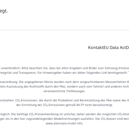
egt.
Kontakt
EU Data Act
D
d unverbindlich. Bitte beachten Sie, dass bei allen Angaben und Bilder zum Fahrzeug Irrtüm
Integrität und Transparenz. Für Hinweisgeber haben wir daher folgenden Link bereitgestellt:
sverordnung. Die angegebenen Werte wurden nach dem vorgeschriebenen Messverfahren WLTP
ienten Ausnutzung des Kraftstoffs durch den Pkw, sondern auch vom Fahrstil und anderen nic
verantwortliche Treibhausgas.
ntstehen. CO₂-Emissionen, die durch die Produktion und Bereitstellung des Pkw sowie des 
der Ermittlung der CO₂-Emissionen gemäß WLTP nicht berücksichtigt.
möglich. Die künftige CO₂-Preisentwicklung ist unsicher, daher werden die möglichen CO₂-
iger als in den hier zugrundeliegenden Modellrechnungen ausfallen. Die CO₂-Kosten sind be
www.alternativ-mobil.info.