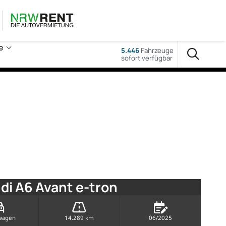
e
5.446
Fahrzeuge
sofort verfügbar
di A6 Avant e-tron
wagen
14.289 km
06/2025