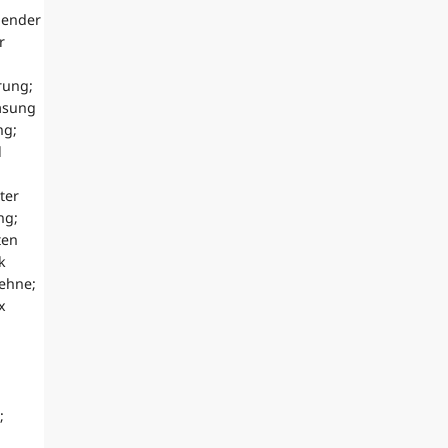
dender
r
rung;
lasung
ng;
l
ter
ng;
ten
k
lehne;
x
;