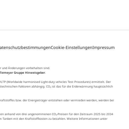
atenschutzbestimmungen
Cookie-Einstellungen
Impressum
er und Änderungen vorbehalten sind.
Tiemeyer Gruppe Hinweisgeber
.
 (Worldwide harmonised Light-duty vehicles Test Procedures) ermittelt. Der
httechnischen Faktoren abhängig. CO₂ ist das für die Erderwärmung hauptsächlich
Kraftstoffes bzw. der Energieträger entstehen oder vermieden werden, werden bei
Kosten anhand von drei angenommenen CO₂-Preisen für den Zeitraum 2025 bis 2034
im Tanken mit den Kraftstoffkosten zu bezahlen. Weitere Informationen unter