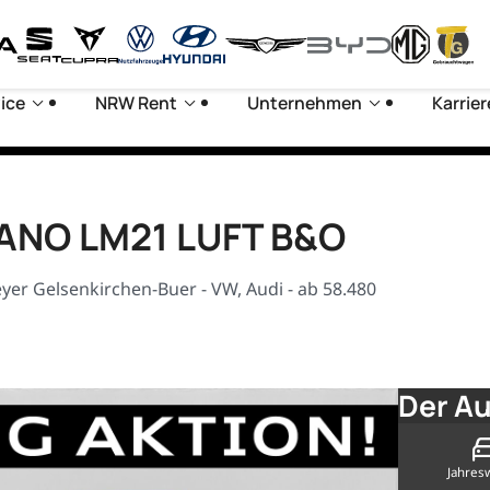
ice
NRW Rent
Unternehmen
Karrier
 PANO LM21 LUFT B&O
er Gelsenkirchen-Buer - VW, Audi - ab 58.480
Der Au
Jahres