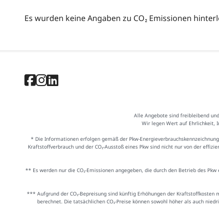
Es wurden keine Angaben zu CO₂ Emissionen hinterl
Alle Angebote sind freibleibend un
Wir legen Wert auf Ehrlichkeit, 
* Die Informationen erfolgen gemäß der Pkw-Energieverbrauchskennzeichnung
Kraftstoffverbrauch und der CO₂-Ausstoß eines Pkw sind nicht nur von der effiz
** Es werden nur die CO₂-Emissionen angegeben, die durch den Betrieb des Pkw e
*** Aufgrund der CO₂-Bepreisung sind künftig Erhöhungen der Kraftstoffkosten 
berechnet. Die tatsächlichen CO₂-Preise können sowohl höher als auch niedr