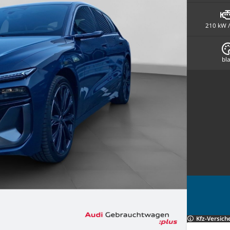
210 kW /
bl
Kfz-Versich