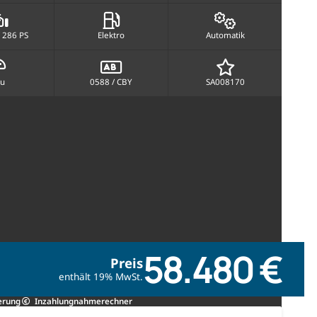
 286 PS
Elektro
Automatik
au
0588 / CBY
SA008170
58.480 €
Preis
enthält 19% MwSt.
erung
Inzahlungnahmerechner