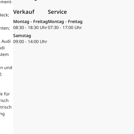
oment-
Verkauf
Service
Heck;
Montag - Freitag
Montag - Freitag
08:30 - 18:30 Uhr
07:30 - 17:00 Uhr
nten;
Samstag
 Audi
09:00 - 14:00 Uhr
udi
stem
on und
;
e für
risch
trisch
ung